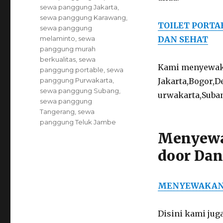
sewa panggung Jakarta
,
sewa panggung Karawang
,
TOILET PORTA
sewa panggung
melaminto
,
sewa
DAN SEHAT
panggung murah
berkualitas
,
sewa
Kami menyewaka
panggung portable
,
sewa
panggung Purwakarta
,
Jakarta,Bogor,
sewa panggung Subang
,
urwakarta,Suban
sewa panggung
Tangerang
,
sewa
panggung Teluk Jambe
Menyewa
door Dan
MENYEWAKAN 
Disini kami jug