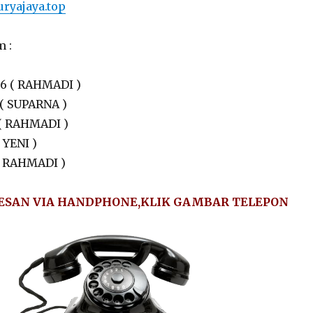
ryajaya.top
m :
36 ( RAHMADI )
 ( SUPARNA )
 ( RAHMADI )
 YENI )
 ( RAHMADI )
ESAN VIA HANDPHONE,KLIK GAMBAR TELEPON