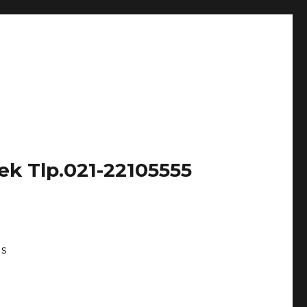
k Tlp.021-22105555
Us