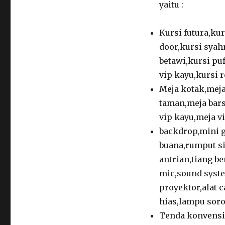
yaitu :
Kursi futura,kur
door,kursi syahr
betawi,kursi puf
vip kayu,kursi r
Meja kotak,meja
taman,meja bars
vip kayu,meja vi
backdrop,mini 
buana,rumput si
antrian,tiang be
mic,sound syste
proyektor,alat c
hias,lampu sorot
Tenda konvensio