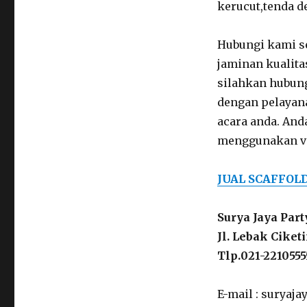
kerucut,tenda de
Hubungi kami s
jaminan kualita
silahkan hubung
dengan pelayan
acara anda. And
menggunakan vi
JUAL SCAFFOL
Surya Jaya Par
Jl. Lebak Cike
Tlp.021-2210555
E-mail : surya