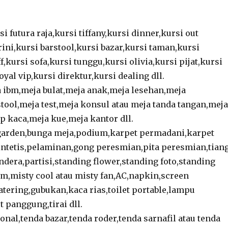
si futura raja,kursi tiffany,kursi dinner,kursi out
ini,kursi barstool,kursi bazar,kursi taman,kursi
f,kursi sofa,kursi tunggu,kursi olivia,kursi pijat,kursi
oyal vip,kursi direktur,kursi dealing dll.
 ibm,meja bulat,meja anak,meja lesehan,meja
tool,meja test,meja konsul atau meja tanda tangan,meja
p kaca,meja kue,meja kantor dll.
garden,bunga meja,podium,karpet permadani,karpet
ntetis,pelaminan,gong peresmian,pita peresmian,tian
ndera,partisi,standing flower,standing foto,standing
m,misty cool atau misty fan,AC,napkin,screen
atering,gubukan,kaca rias,toilet portable,lampu
 panggung,tirai dll.
nal,tenda bazar,tenda roder,tenda sarnafil atau tenda