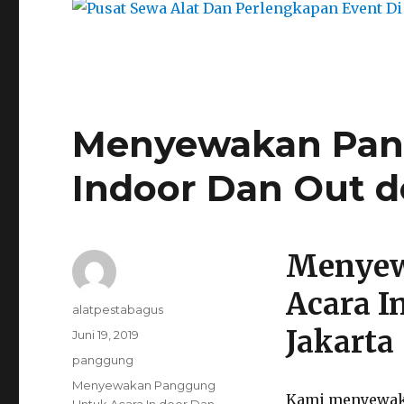
Menyewakan Pan
Indoor Dan Out do
Menyew
Acara I
Author
alatpestabagus
Jakarta
Posted
Juni 19, 2019
on
Categories
panggung
Tags
Menyewakan Panggung
Kami menyewaka
Untuk Acara In door Dan