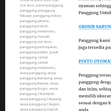
Out door
,
panel panggung
,
nyaman sehingg
panggung
,
panggung
Panggung Untuk 
hiburan
,
panggung indoor
,
panggung jakarta
,
panggung kokoh
,
GROSIR SARUN
panggung melaminto
,
panggung mewah
,
Panggung kami 
panggung out door
,
panggung pertunjukan
,
juga tersedia p
panggung pidato
,
pusat
panggung
,
rental
PINTU OTOMA
panggung
,
rental
panggung melaminto
,
sewa panggung
,
sewa
Penggung tersus
panggung Bandung
,
sewa
panggung deng
panggung Bekasi
,
sewa
panggung Bogor
,
sewa
dan 1x1m, sehin
panggung Cikampek
,
memilih ukura
sewa panggung Cikarang
,
sesuai dengan 
sewa panggung Cilegon
,
sewa panggung Depok
,
anda.