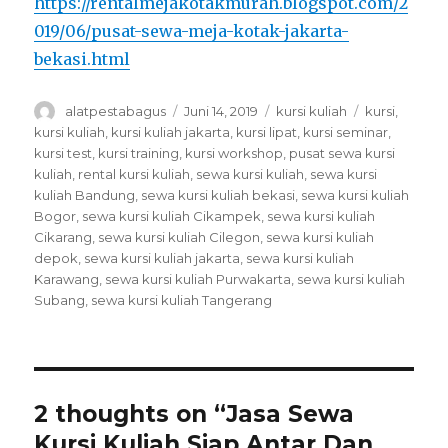
https://rentalmejakotakmurah.blogspot.com/2
019/06/pusat-sewa-meja-kotak-jakarta-
bekasi.html
Author
Posted
Categories
Tags
alatpestabagus
Juni 14, 2019
kursi kuliah
kursi
,
on
kursi kuliah
,
kursi kuliah jakarta
,
kursi lipat
,
kursi seminar
,
kursi test
,
kursi training
,
kursi workshop
,
pusat sewa kursi
kuliah
,
rental kursi kuliah
,
sewa kursi kuliah
,
sewa kursi
kuliah Bandung
,
sewa kursi kuliah bekasi
,
sewa kursi kuliah
Bogor
,
sewa kursi kuliah Cikampek
,
sewa kursi kuliah
Cikarang
,
sewa kursi kuliah Cilegon
,
sewa kursi kuliah
depok
,
sewa kursi kuliah jakarta
,
sewa kursi kuliah
Karawang
,
sewa kursi kuliah Purwakarta
,
sewa kursi kuliah
Subang
,
sewa kursi kuliah Tangerang
2 thoughts on “Jasa Sewa
Kursi Kuliah Siap Antar Dan