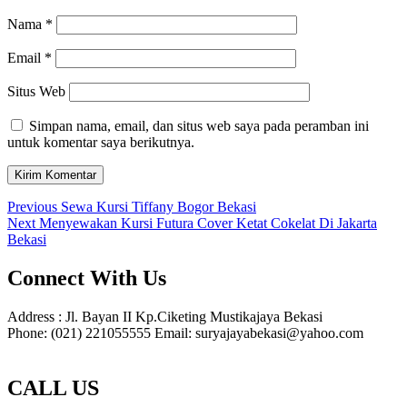
Nama
*
Email
*
Situs Web
Simpan nama, email, dan situs web saya pada peramban ini
untuk komentar saya berikutnya.
Navigasi
Previous
Previous
Sewa Kursi Tiffany Bogor Bekasi
Next
post:
Next
Menyewakan Kursi Futura Cover Ketat Cokelat Di Jakarta
pos
post:
Bekasi
Connect With Us
Address : Jl. Bayan II Kp.Ciketing Mustikajaya Bekasi
Phone: (021) 221055555 Email: suryajayabekasi@yahoo.com
CALL US