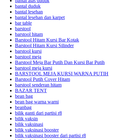
bantal alas duduk
bantal duduk
bantal lesehan
bantal lesehan dan karpet
bar table
barstool
barstool hitam
Barstool Hitam Kursi Bar Kotak
Barstool Hitam Kursi Silinder
barstool kursi
barstool meja
Barstool Meja Bar Putih Dan Kursi Bar Putih
barstool meja kursi
BARSTOOL MEJA KURSI WARNA PUTIH
Barstool Putih Cover Hitam
barstool senderan hitam
BAZAR TENT
bean bag
bean bag warna warni
beanbag
bilik ganti dari partisi r8
bilik vaksin
bilik vaksinasi
bilik vaksinasi booster
bilik vaksinasi booster dari partisi r8