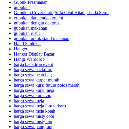
Gubuk Prasmanan
gubukan
Gubukan Cover Gold,Sofa Oval Hitam,Tenda Serut
gubukan dan tenda kerucut
gubukan dengan dekorasi
gubukan makanan
gubukan rustic
gubukan untuk stand makanan
Hand Sanitizer
Hanger
Hanger Display Bazar
Hangr Warddrob
harga backdrop event
harga sewa backdrop
harga sewa bean bag
harga sewa karpet murah
harga sewa kursi futura polos merah
harga sewa kursi meja
harga sewa kursi vip
harga sewa meja
harga sewa meja ibm terbaru
harga sewa meja kotak
harga sewa misty cool
harga sewa misty fan
harga sewa panggung