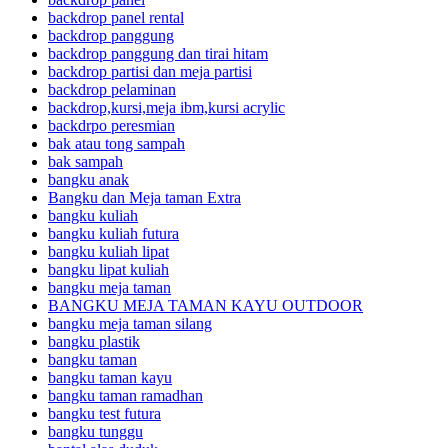
backdrop panel rental
backdrop panggung
backdrop panggung dan tirai hitam
backdrop partisi dan meja partisi
backdrop pelaminan
backdrop,kursi,meja ibm,kursi acrylic
backdrpo peresmian
bak atau tong sampah
bak sampah
bangku anak
Bangku dan Meja taman Extra
bangku kuliah
bangku kuliah futura
bangku kuliah lipat
bangku lipat kuliah
bangku meja taman
BANGKU MEJA TAMAN KAYU OUTDOOR
bangku meja taman silang
bangku plastik
bangku taman
bangku taman kayu
bangku taman ramadhan
bangku test futura
bangku tunggu