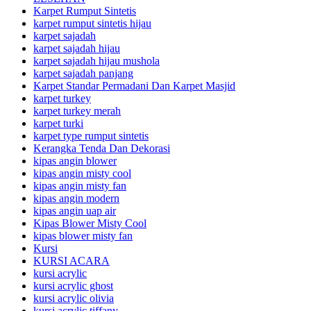
Karpet Rumput Sintetis
karpet rumput sintetis hijau
karpet sajadah
karpet sajadah hijau
karpet sajadah hijau mushola
karpet sajadah panjang
Karpet Standar Permadani Dan Karpet Masjid
karpet turkey
karpet turkey merah
karpet turki
karpet type rumput sintetis
Kerangka Tenda Dan Dekorasi
kipas angin blower
kipas angin misty cool
kipas angin misty fan
kipas angin modern
kipas angin uap air
Kipas Blower Misty Cool
kipas blower misty fan
Kursi
KURSI ACARA
kursi acrylic
kursi acrylic ghost
kursi acrylic olivia
kursi acrylic tiffany