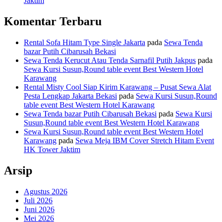
Jaktim
Komentar Terbaru
Rental Sofa Hitam Type Single Jakarta
pada
Sewa Tenda
bazar Putih Cibarusah Bekasi
Sewa Tenda Kerucut Atau Tenda Sarnafil Putih Jakpus
pada
Sewa Kursi Susun,Round table event Best Western Hotel
Karawang
Rental Misty Cool Siap Kirim Karawang – Pusat Sewa Alat
Pesta Lengkap Jakarta Bekasi
pada
Sewa Kursi Susun,Round
table event Best Western Hotel Karawang
Sewa Tenda bazar Putih Cibarusah Bekasi
pada
Sewa Kursi
Susun,Round table event Best Western Hotel Karawang
Sewa Kursi Susun,Round table event Best Western Hotel
Karawang
pada
Sewa Meja IBM Cover Stretch Hitam Event
HK Tower Jaktim
Arsip
Agustus 2026
Juli 2026
Juni 2026
Mei 2026