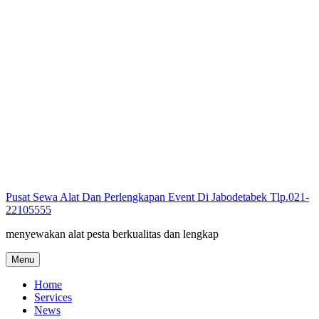
Skip
to
content
Pusat Sewa Alat Dan Perlengkapan Event Di Jabodetabek Tlp.021-
22105555
menyewakan alat pesta berkualitas dan lengkap
Menu
Home
Services
News