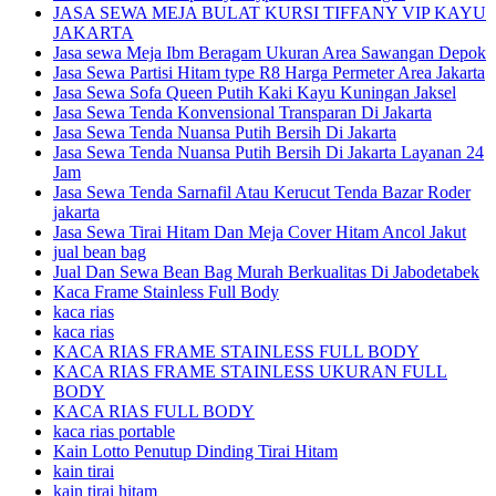
JASA SEWA MEJA BULAT KURSI TIFFANY VIP KAYU
JAKARTA
Jasa sewa Meja Ibm Beragam Ukuran Area Sawangan Depok
Jasa Sewa Partisi Hitam type R8 Harga Permeter Area Jakarta
Jasa Sewa Sofa Queen Putih Kaki Kayu Kuningan Jaksel
Jasa Sewa Tenda Konvensional Transparan Di Jakarta
Jasa Sewa Tenda Nuansa Putih Bersih Di Jakarta
Jasa Sewa Tenda Nuansa Putih Bersih Di Jakarta Layanan 24
Jam
Jasa Sewa Tenda Sarnafil Atau Kerucut Tenda Bazar Roder
jakarta
Jasa Sewa Tirai Hitam Dan Meja Cover Hitam Ancol Jakut
jual bean bag
Jual Dan Sewa Bean Bag Murah Berkualitas Di Jabodetabek
Kaca Frame Stainless Full Body
kaca rias
kaca rias
KACA RIAS FRAME STAINLESS FULL BODY
KACA RIAS FRAME STAINLESS UKURAN FULL
BODY
KACA RIAS FULL BODY
kaca rias portable
Kain Lotto Penutup Dinding Tirai Hitam
kain tirai
kain tirai hitam