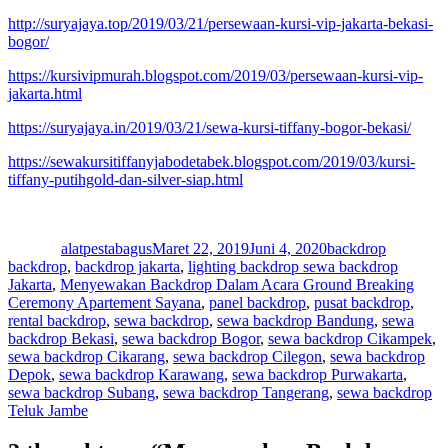
http://suryajaya.top/2019/03/21/persewaan-kursi-vip-jakarta-bekasi-
bogor/
https://kursivipmurah.blogspot.com/2019/03/persewaan-kursi-vip-
jakarta.html
https://suryajaya.in/2019/03/21/sewa-kursi-tiffany-bogor-bekasi/
https://sewakursitiffanyjabodetabek.blogspot.com/2019/03/kursi-
tiffany-putihgold-dan-silver-siap.html
Author
Posted
Categories
Tags
on
alatpestabagus
Maret 22, 2019
Juni 4, 2020
backdrop
backdrop
,
backdrop jakarta
,
lighting backdrop sewa backdrop
Jakarta
,
Menyewakan Backdrop Dalam Acara Ground Breaking
Ceremony Apartement Sayana
,
panel backdrop
,
pusat backdrop
,
rental backdrop
,
sewa backdrop
,
sewa backdrop Bandung
,
sewa
backdrop Bekasi
,
sewa backdrop Bogor
,
sewa backdrop Cikampek
,
sewa backdrop Cikarang
,
sewa backdrop Cilegon
,
sewa backdrop
Depok
,
sewa backdrop Karawang
,
sewa backdrop Purwakarta
,
sewa backdrop Subang
,
sewa backdrop Tangerang
,
sewa backdrop
Teluk Jambe