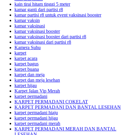
kain tirai hitam tinggi 5 meter
kamar ganti dari partisi r8
kamar partisi r8 untuk event vaksinasi booster
kamar vaksin
kamar vaksinasi
kamar vaksinasi booster
kamar vaksinasi booster dari partisi r8
kamar vaksinasi dari partisi r8
Kamera Suhu
karpet
karpet acara
karpet bagus
karpet buana
karpet dan meja
karpet dan meja lesehan
karpet hijau
Karpet Jalan Vip Merah
karpet permadani
KARPET PERMADANI COKELAT
KARPET PERMADANI DAN BANTAL LESEHAN
karpet permadani hiaju
karpet permadani hijau
karpet permadani merah
KARPET PERMADANI MERAH DAN BANTAL
LESEHAN