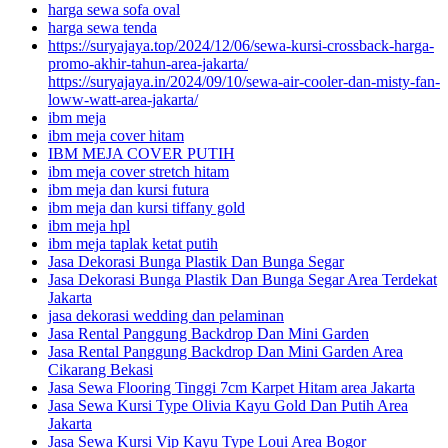
harga sewa sofa oval
harga sewa tenda
https://suryajaya.top/2024/12/06/sewa-kursi-crossback-harga-
promo-akhir-tahun-area-jakarta/
https://suryajaya.in/2024/09/10/sewa-air-cooler-dan-misty-fan-
loww-watt-area-jakarta/
ibm meja
ibm meja cover hitam
IBM MEJA COVER PUTIH
ibm meja cover stretch hitam
ibm meja dan kursi futura
ibm meja dan kursi tiffany gold
ibm meja hpl
ibm meja taplak ketat putih
Jasa Dekorasi Bunga Plastik Dan Bunga Segar
Jasa Dekorasi Bunga Plastik Dan Bunga Segar Area Terdekat
Jakarta
jasa dekorasi wedding dan pelaminan
Jasa Rental Panggung Backdrop Dan Mini Garden
Jasa Rental Panggung Backdrop Dan Mini Garden Area
Cikarang Bekasi
Jasa Sewa Flooring Tinggi 7cm Karpet Hitam area Jakarta
Jasa Sewa Kursi Type Olivia Kayu Gold Dan Putih Area
Jakarta
Jasa Sewa Kursi Vip Kayu Type Loui Area Bogor