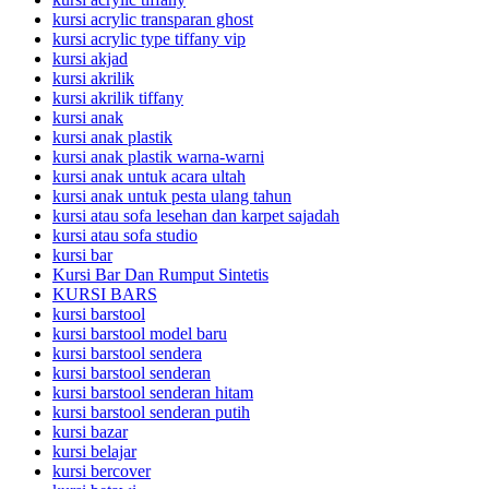
kursi acrylic transparan ghost
kursi acrylic type tiffany vip
kursi akjad
kursi akrilik
kursi akrilik tiffany
kursi anak
kursi anak plastik
kursi anak plastik warna-warni
kursi anak untuk acara ultah
kursi anak untuk pesta ulang tahun
kursi atau sofa lesehan dan karpet sajadah
kursi atau sofa studio
kursi bar
Kursi Bar Dan Rumput Sintetis
KURSI BARS
kursi barstool
kursi barstool model baru
kursi barstool sendera
kursi barstool senderan
kursi barstool senderan hitam
kursi barstool senderan putih
kursi bazar
kursi belajar
kursi bercover