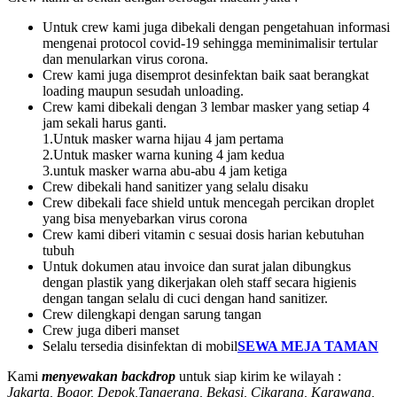
Untuk crew kami juga dibekali dengan pengetahuan informasi
mengenai protocol covid-19 sehingga meminimalisir tertular
dan menularkan virus corona.
Crew kami juga disemprot desinfektan baik saat berangkat
loading maupun sesudah unloading.
Crew kami dibekali dengan 3 lembar masker yang setiap 4
jam sekali harus ganti.
1.Untuk masker warna hijau 4 jam pertama
2.Untuk masker warna kuning 4 jam kedua
3.untuk masker warna abu-abu 4 jam ketiga
Crew dibekali hand sanitizer yang selalu disaku
Crew dibekali face shield untuk mencegah percikan droplet
yang bisa menyebarkan virus corona
Crew kami diberi vitamin c sesuai dosis harian kebutuhan
tubuh
Untuk dokumen atau invoice dan surat jalan dibungkus
dengan plastik yang dikerjakan oleh staff secara higienis
dengan tangan selalu di cuci dengan hand sanitizer.
Crew dilengkapi dengan sarung tangan
Crew juga diberi manset
Selalu tersedia disinfektan di mobil
SEWA MEJA TAMAN
Kami
menyewakan backdrop
untuk siap kirim ke wilayah :
Jakarta, Bogor, Depok,Tangerang, Bekasi, Cikarang, Karawang,