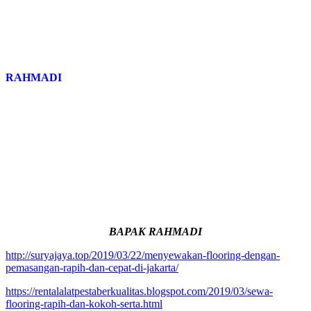
RAHMADI
BAPAK RAHMADI
http://suryajaya.top/2019/03/22/menyewakan-flooring-dengan-
pemasangan-rapih-dan-cepat-di-jakarta/
https://rentalalatpestaberkualitas.blogspot.com/2019/03/sewa-
flooring-rapih-dan-kokoh-serta.html