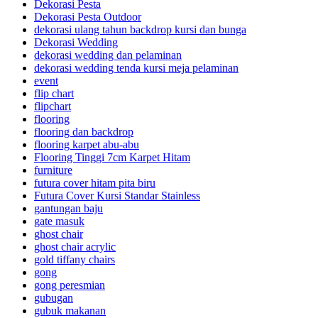
Dekorasi Pesta
Dekorasi Pesta Outdoor
dekorasi ulang tahun backdrop kursi dan bunga
Dekorasi Wedding
dekorasi wedding dan pelaminan
dekorasi wedding tenda kursi meja pelaminan
event
flip chart
flipchart
flooring
flooring dan backdrop
flooring karpet abu-abu
Flooring Tinggi 7cm Karpet Hitam
furniture
futura cover hitam pita biru
Futura Cover Kursi Standar Stainless
gantungan baju
gate masuk
ghost chair
ghost chair acrylic
gold tiffany chairs
gong
gong peresmian
gubugan
gubuk makanan