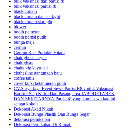
bilik vaksinasi dari partisi r8
bilik vaksinasi partisi r8
black curtain
black curtain dan starlight
black curtain starlight
blower
booth pameran
booth partisi putih
bunga meja
cermin
Cermin Rias Portable Hitam
chair ghost acrylic
chair ghsot
chairs vip kayu jati
clothesline gantungan baju
coffee table
cover kursi ketat merah putih
CV.Surya Jaya Event Sewa Partisi R8 Untuk Vaksinasi
Booster Siap Kirim Dan Pasang area JABODETABEK
DAN SEKITARNYA.Partisi r8 yang kami sewa kan ini
sangat kokoh
Dekorasi Akad Nikah
Dekorasi Bunga Plastik Dan Bunga Segar
dekorasi pernikahan
Dekorasi Pernikahan Di Rumah