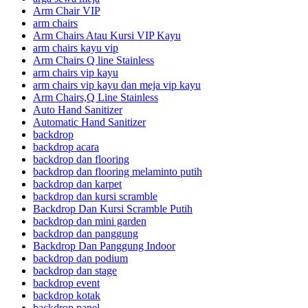
Arm Chair VIP
arm chairs
Arm Chairs Atau Kursi VIP Kayu
arm chairs kayu vip
Arm Chairs Q line Stainless
arm chairs vip kayu
arm chairs vip kayu dan meja vip kayu
Arm Chairs,Q Line Stainless
Auto Hand Sanitizer
Automatic Hand Sanitizer
backdrop
backdrop acara
backdrop dan flooring
backdrop dan flooring melaminto putih
backdrop dan karpet
backdrop dan kursi scramble
Backdrop Dan Kursi Scramble Putih
backdrop dan mini garden
backdrop dan panggung
Backdrop Dan Panggung Indoor
backdrop dan podium
backdrop dan stage
backdrop event
backdrop kotak
backdrop panel