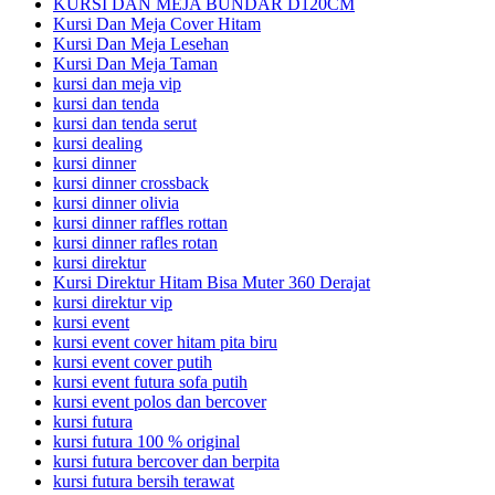
KURSI DAN MEJA BUNDAR D120CM
Kursi Dan Meja Cover Hitam
Kursi Dan Meja Lesehan
Kursi Dan Meja Taman
kursi dan meja vip
kursi dan tenda
kursi dan tenda serut
kursi dealing
kursi dinner
kursi dinner crossback
kursi dinner olivia
kursi dinner raffles rottan
kursi dinner rafles rotan
kursi direktur
Kursi Direktur Hitam Bisa Muter 360 Derajat
kursi direktur vip
kursi event
kursi event cover hitam pita biru
kursi event cover putih
kursi event futura sofa putih
kursi event polos dan bercover
kursi futura
kursi futura 100 % original
kursi futura bercover dan berpita
kursi futura bersih terawat