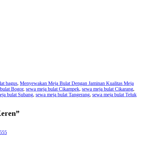
lat bagus
,
Menyewakan Meja Bulat Dengan Jaminan Kualitas Meja
bulat Bogor
,
sewa meja bulat Cikampek
,
sewa meja bulat Cikarang
,
eja bulat Subang
,
sewa meja bulat Tangerang
,
sewa meja bulat Teluk
Keren”
5555