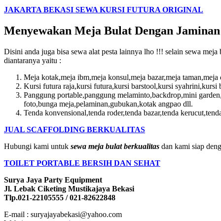
JAKARTA BEKASI SEWA KURSI FUTURA ORIGINAL
Menyewakan Meja Bulat Dengan Jaminan 
Disini anda juga bisa sewa alat pesta lainnya lho !!! selain sewa m
diantaranya yaitu :
Meja kotak,meja ibm,meja konsul,meja bazar,meja taman,meja de
Kursi futura raja,kursi futura,kursi barstool,kursi syahrini,kursi 
Panggung portable,panggung melaminto,backdrop,mini garden,po
foto,bunga meja,pelaminan,gubukan,kotak angpao dll.
Tenda konvensional,tenda roder,tenda bazar,tenda kerucut,tenda
JUAL SCAFFOLDING BERKUALITAS
Hubungi kami untuk
sewa meja bulat berkualitas
dan kami siap deng
TOILET PORTABLE BERSIH DAN SEHAT
Surya Jaya Party Equipment
Jl. Lebak Ciketing Mustikajaya Bekasi
Tlp.021-22105555 / 021-82622848
E-mail : suryajayabekasi@yahoo.com