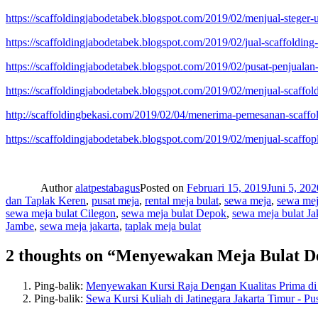
https://scaffoldingjabodetabek.blogspot.com/2019/02/menjual-stege
https://scaffoldingjabodetabek.blogspot.com/2019/02/jual-scaffold
https://scaffoldingjabodetabek.blogspot.com/2019/02/pusat-penjualan-
https://scaffoldingjabodetabek.blogspot.com/2019/02/menjual-scaffo
http://scaffoldingbekasi.com/2019/02/04/menerima-pemesanan-scaffo
https://scaffoldingjabodetabek.blogspot.com/2019/02/menjual-scaffop
Author
alatpestabagus
Posted on
Februari 15, 2019
Juni 5, 202
dan Taplak Keren
,
pusat meja
,
rental meja bulat
,
sewa meja
,
sewa mej
sewa meja bulat Cilegon
,
sewa meja bulat Depok
,
sewa meja bulat Ja
Jambe
,
sewa meja jakarta
,
taplak meja bulat
2 thoughts on “Menyewakan Meja Bulat D
Ping-balik:
Menyewakan Kursi Raja Dengan Kualitas Prima di 
Ping-balik:
Sewa Kursi Kuliah di Jatinegara Jakarta Timur - 