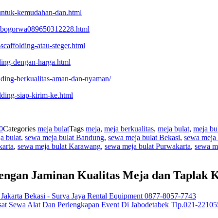
r-untuk-kemudahan-dan.html
ing-bogorwa089650312228.html
scaffolding-atau-steger.html
lding-dengan-harga.html
lding-berkualitas-aman-dan-nyaman/
lding-siap-kirim-ke.html
0
Categories
meja bulat
Tags
meja
,
meja berkualitas
,
meja bulat
,
meja bu
a bulat
,
sewa meja bulat Bandung
,
sewa meja bulat Bekasi
,
sewa meja 
karta
,
sewa meja bulat Karawang
,
sewa meja bulat Purwakarta
,
sewa m
engan Jaminan Kualitas Meja dan Taplak 
Jakarta Bekasi - Surya Jaya Rental Equipment 0877-8057-7743
Pusat Sewa Alat Dan Perlengkapan Event Di Jabodetabek Tlp.021-2210