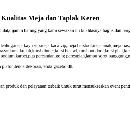
Kualitas Meja dan Taplak Keren
eja bulat,dijamin barang yang kami sewakan ini kualitasnya bagus dan
aling,meja kayu vip,meja kaca vip,meja barstool,meja anak,meja rias,m
bazar,kursi kuliah,kursi dinner,kursi betawi,kursi out door,kursi pijat,kurs
dium,karpet,pita peresmian,gong peresmian,lampu sorot panggung,mist
 plafon,tenda dekorasi,tenda gazebo dll.
an produk dan pelayanan terbaik untuk turut mensukseskan event pent