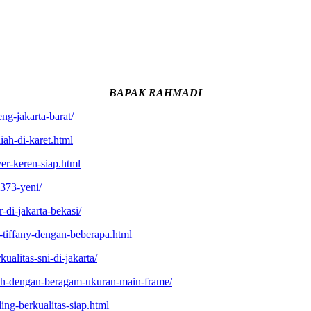
BAPAK RAHMADI
ng-jakarta-barat/
iah-di-karet.html
er-keren-siap.html
1373-yeni/
-di-jakarta-bekasi/
-tiffany-dengan-beberapa.html
ualitas-sni-di-jakarta/
ncah-dengan-beragam-ukuran-main-frame/
ing-berkualitas-siap.html