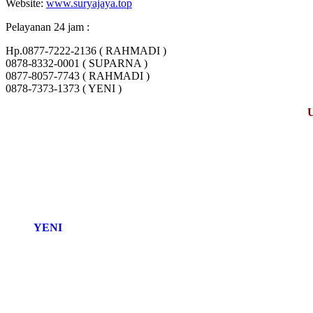
Website:
www.suryajaya.top
Pelayanan 24 jam :
Hp.0877-7222-2136 ( RAHMADI )
0878-8332-0001 ( SUPARNA )
0877-8057-7743 ( RAHMADI )
0878-7373-1373 ( YENI )
YENI