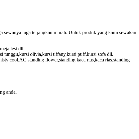
 harga sewanya juga terjangkau murah. Untuk produk yang kami sewakan
eja test dll.
i tunggu,kursi olivia,kursi tiffany,kursi puff,kursi sofa dll.
y cool,AC,standing flower,standing kaca rias,kaca rias,standing
ing anda.