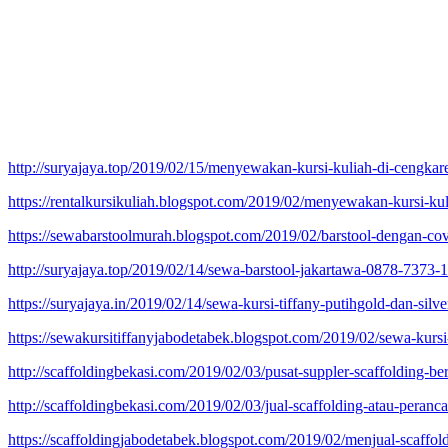
http://suryajaya.top/2019/02/15/menyewakan-kursi-kuliah-di-cengkare
https://rentalkursikuliah.blogspot.com/2019/02/menyewakan-kursi-kul
https://sewabarstoolmurah.blogspot.com/2019/02/barstool-dengan-cov
http://suryajaya.top/2019/02/14/sewa-barstool-jakartawa-0878-7373-
https://suryajaya.in/2019/02/14/sewa-kursi-tiffany-putihgold-dan-silver
https://sewakursitiffanyjabodetabek.blogspot.com/2019/02/sewa-kursi
http://scaffoldingbekasi.com/2019/02/03/pusat-suppler-scaffolding-berk
http://scaffoldingbekasi.com/2019/02/03/jual-scaffolding-atau-pera
https://scaffoldingjabodetabek.blogspot.com/2019/02/menjual-scaffold