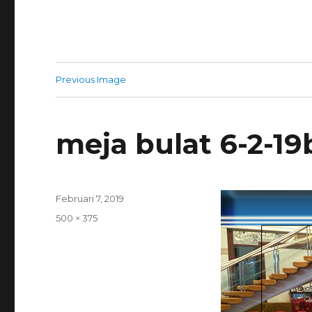
Previous Image
meja bulat 6-2-19
Posted
Februari 7, 2019
on
Full
500 × 375
size