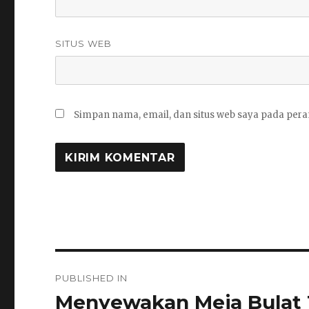
SITUS WEB
Simpan nama, email, dan situs web saya pada pera
Navigasi
PUBLISHED IN
pos
Menyewakan Meja Bulat 