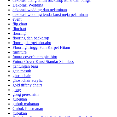
dekorasi ulang tahun backdrop kursi dan bunga
Dekorasi Wedding
dekorasi wedding dan pelaminan
dekorasi wedding tenda kursi meja pelaminan
event
flip chart
flipchart
flooring
flooring dan backdrop
flooring karpet abu-abu
Flooring Tinggi 7cm Karpet Hitam
furniture
futura cover hitam pita biru
Futura Cover Kursi Standar Stainless
gantungan baju
gate masuk
ghost chair
ghost chair acrylic
gold tiffany chairs
gong
gong peresmian
gubugan
gubuk makanan
Gubuk Prasmanan
gubukan