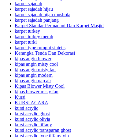
karpet sajadah
karpet sajadah hijau
karpet sajadah hijau mushola
karpet sajadah panjang
Karpet Standar Permadani Dan Karpet Masjid
karpet turkey
karpet turkey merah
karpet turki
karpet type rumput sintetis
Kerangka Tenda Dan Dekorasi
kipas angin blower
kipas angin misty cool
kipas angin misty fan
kipas angin modern
kipas angin uap air
Kipas Blower Misty Cool
kipas blower misty fan
Kursi
KURSI ACARA
kursi acrylic
kursi acrylic ghost
kursi acrylic olivia
kursi acrylic tiffany
kursi acrylic transparan ghost
kursi acrylic type tiffany vip