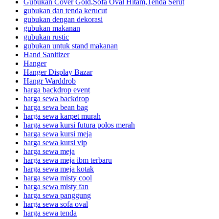
Gubukan Cover Gold,Sofa Oval Hitam,Tenda Serut
gubukan dan tenda kerucut
gubukan dengan dekorasi
gubukan makanan
gubukan rustic
gubukan untuk stand makanan
Hand Sanitizer
Hanger
Hanger Display Bazar
Hangr Warddrob
harga backdrop event
harga sewa backdrop
harga sewa bean bag
harga sewa karpet murah
harga sewa kursi futura polos merah
harga sewa kursi meja
harga sewa kursi vip
harga sewa meja
harga sewa meja ibm terbaru
harga sewa meja kotak
harga sewa misty cool
harga sewa misty fan
harga sewa panggung
harga sewa sofa oval
harga sewa tenda