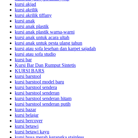
kursi akjad
kursi akrilik
kursi akrilik tiffany
kursi anak
kursi anak plastik
kursi anak plastik warna-warni
kursi anak untuk acara ultah
kursi anak untuk pesta ulang tahun
kursi atau sofa lesehan dan karpet sajadah
kursi atau sofa studio
kursi bar
Kursi Bar Dan Rumput Sintetis
KURSI BARS
kursi barstool
kursi barstool model baru
kursi barstool sendera
kursi barstool senderan
kursi barstool senderan hitam
kursi barstool senderan putih
kursi bazar
kursi belajar
kursi bercover
kursi betawi
kursi betawi kayu
kursi busa merah kerangka stainless