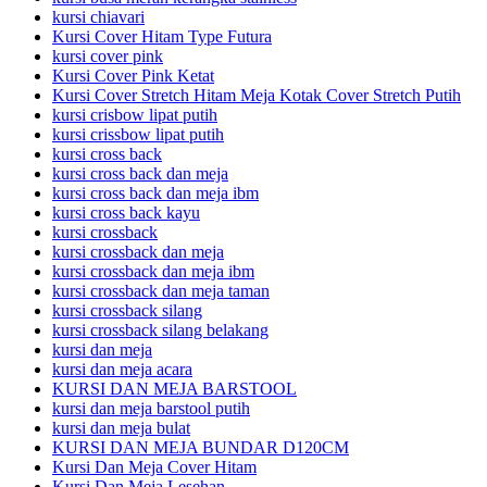
kursi chiavari
Kursi Cover Hitam Type Futura
kursi cover pink
Kursi Cover Pink Ketat
Kursi Cover Stretch Hitam Meja Kotak Cover Stretch Putih
kursi crisbow lipat putih
kursi crissbow lipat putih
kursi cross back
kursi cross back dan meja
kursi cross back dan meja ibm
kursi cross back kayu
kursi crossback
kursi crossback dan meja
kursi crossback dan meja ibm
kursi crossback dan meja taman
kursi crossback silang
kursi crossback silang belakang
kursi dan meja
kursi dan meja acara
KURSI DAN MEJA BARSTOOL
kursi dan meja barstool putih
kursi dan meja bulat
KURSI DAN MEJA BUNDAR D120CM
Kursi Dan Meja Cover Hitam
Kursi Dan Meja Lesehan