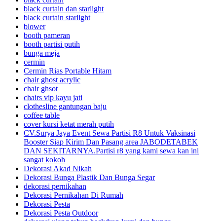
black curtain dan starlight
black curtain starlight
blower
booth pameran
booth partisi putih
bunga meja
cermin
Cermin Rias Portable Hitam
chair ghost acrylic
chair ghsot
chairs vip kayu jati
clothesline gantungan baju
coffee table
cover kursi ketat merah putih
CV.Surya Jaya Event Sewa Partisi R8 Untuk Vaksinasi
Booster Siap Kirim Dan Pasang area JABODETABEK
DAN SEKITARNYA.Partisi r8 yang kami sewa kan ini
sangat kokoh
Dekorasi Akad Nikah
Dekorasi Bunga Plastik Dan Bunga Segar
dekorasi pernikahan
Dekorasi Pernikahan Di Rumah
Dekorasi Pesta
Dekorasi Pesta Outdoor