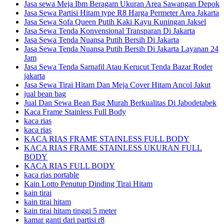
Jasa sewa Meja Ibm Beragam Ukuran Area Sawangan Depok
Jasa Sewa Partisi Hitam type R8 Harga Permeter Area Jakarta
Jasa Sewa Sofa Queen Putih Kaki Kayu Kuningan Jaksel
Jasa Sewa Tenda Konvensional Transparan Di Jakarta
Jasa Sewa Tenda Nuansa Putih Bersih Di Jakarta
Jasa Sewa Tenda Nuansa Putih Bersih Di Jakarta Layanan 24
Jam
Jasa Sewa Tenda Sarnafil Atau Kerucut Tenda Bazar Roder
jakarta
Jasa Sewa Tirai Hitam Dan Meja Cover Hitam Ancol Jakut
jual bean bag
Jual Dan Sewa Bean Bag Murah Berkualitas Di Jabodetabek
Kaca Frame Stainless Full Body
kaca rias
kaca rias
KACA RIAS FRAME STAINLESS FULL BODY
KACA RIAS FRAME STAINLESS UKURAN FULL
BODY
KACA RIAS FULL BODY
kaca rias portable
Kain Lotto Penutup Dinding Tirai Hitam
kain tirai
kain tirai hitam
kain tirai hitam tinggi 5 meter
kamar ganti dari partisi r8