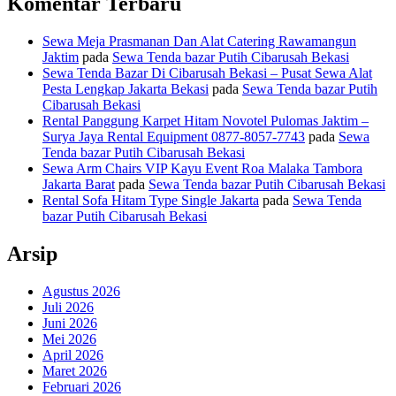
Komentar Terbaru
Sewa Meja Prasmanan Dan Alat Catering Rawamangun
Jaktim
pada
Sewa Tenda bazar Putih Cibarusah Bekasi
Sewa Tenda Bazar Di Cibarusah Bekasi – Pusat Sewa Alat
Pesta Lengkap Jakarta Bekasi
pada
Sewa Tenda bazar Putih
Cibarusah Bekasi
Rental Panggung Karpet Hitam Novotel Pulomas Jaktim –
Surya Jaya Rental Equipment 0877-8057-7743
pada
Sewa
Tenda bazar Putih Cibarusah Bekasi
Sewa Arm Chairs VIP Kayu Event Roa Malaka Tambora
Jakarta Barat
pada
Sewa Tenda bazar Putih Cibarusah Bekasi
Rental Sofa Hitam Type Single Jakarta
pada
Sewa Tenda
bazar Putih Cibarusah Bekasi
Arsip
Agustus 2026
Juli 2026
Juni 2026
Mei 2026
April 2026
Maret 2026
Februari 2026