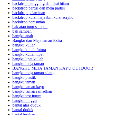
backdrop panggung dan tirai hitam
backdrop partisi dan meja partisi
backdrop pelaminan
backdrop,kursi,meja ibm,kursi acrylic
backdrpo peresmian
bak atau tong sampah
bak sampah
bangku anak
Bangku dan Meja taman Extra
bangku kuliah
bangku kuliah futura
bangku kuliah lipat
bangku lipat kuliah
bangku meja taman
BANGKU MEJA TAMAN KAYU OUTDOOR
bangku meja taman silang
bangku plastik
bangku taman
bangku taman kayu
bangku taman ramadhan
bangku test futura
bangku tunggu
bantal alas duduk
bantal duduk
bantal lesehan