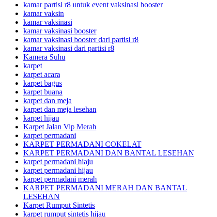
kamar partisi r8 untuk event vaksinasi booster
kamar vaksin
kamar vaksinasi
kamar vaksinasi booster
kamar vaksinasi booster dari partisi r8
kamar vaksinasi dari partisi r8
Kamera Suhu
karpet
karpet acara
karpet bagus
karpet buana
karpet dan meja
karpet dan meja lesehan
karpet hijau
Karpet Jalan Vip Merah
karpet permadani
KARPET PERMADANI COKELAT
KARPET PERMADANI DAN BANTAL LESEHAN
karpet permadani hiaju
karpet permadani hijau
karpet permadani merah
KARPET PERMADANI MERAH DAN BANTAL
LESEHAN
Karpet Rumput Sintetis
karpet rumput sintetis hijau