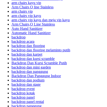
arm chairs kayu vip
Arm Chairs Q line Stainless
arm chairs vip
arm chairs vip kayu
arm chairs vip kayu dan meja vip kayu
Arm Chairs,Q Line Stainless
Auto Hand Sanitizer
Automatic Hand Sanitizer
backdrop
backdrop acara
backdrop dan flooring
backdrop dan flooring melaminto putih
backdrop dan karpet
backdrop dan kursi scramble
Backdrop Dan Kursi Scramble Putih
backdrop dan mini garden
backdrop dan panggung
Backdrop Dan Panggung Indoor
backdrop dan podium
backdrop dan stage
backdrop event
backdrop kotak
backdrop panel
backdrop panel rental
backdrop panggung