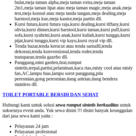
bulat,meja taman alpha,meja taman extra,meja taman
2in1,meja taman lipat atau meja taman magic,meja anak,meja
test,meja konsul atau meja tanda tangan,meja dealing,meja
barstool,meja kue,meja kantor,meja partisi dll.
Kursi futura,kursi futura raja,kursi dealing,kursi tiffany,kursi
olivia,kursi dinner,kursi barstool,kursi taman,kursi puff,kursi
sofa,kursi syahrini,kursi anak,kursi kuliah,kursi tunggu,kursi
pijat,kursi tunggu,kursi vip kayu,kursi royal vip dll.
Tenda bazar,tenda kerucut atau tenda sarnafil,tenda
dekorasi,tenda konvensional,tenda roder,tenda
transparan,tenda gazebo dll.
Panggung,mini garden,tirai,rumput
sintetis,terpal,partisi,pelaminan,kaca rias,misty cool atau misty
fan,AC,lampu hias,lampu sorot panggung,pita
peresmian,gong peresmian,tiang antrian,tiang bendera
stainless dll.
TOILET PORTABLE BERSIH DAN SEHAT
Hubungi kami untuk solusi
sewa rumput sintetis berkualitas
untuk
suksesnya event anda. Yuk sewa disini !!! disini banyak keunggulan
dari jasa sewa kami yaitu :
Pelayanan 24 jam
Pelayanan profesional