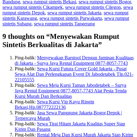
Bandung
,
sewa rumput sintetis Bekasi
,
sewa rumput sintetis Bogor
,
sewa rumput sintetis Cikampek
,
sewa rumput sintetis Cilegon
,
sewa
rumput sintetis Depok
,
sewa rumput sintetis Jakarta
,
sewa rumput
sintetis Karawang
,
sewa rumput sintetis Purwakarta
,
sewa rumput
sintetis Subang
,
sewa rumput sintetis Tangerang
9 thoughts on “Menyewakan Rumput
Sintetis Berkualitas di Jakarta”
Ping-balik:
Menyewakan Barstool Dengan Jaminan Kualitaas
di Jakarta - Surya Jaya Rental Equipment 0877-8057-7743
Ping-balik:
Sewa Kursi Futura Cover Gold Jakarta - Pusat
Sewa Alat Dan Perlengkapan Event Di Jabodetabek Tlp.021-
22105555
Ping-balik:
Sewa Meja Kursi Taman Jabodetabek – Surya
Jaya Rental Equipment 0877-8057-7743 Alat Pesta Tenda
Kursi Murah Dan Berkualitas
Ping-balik:
Sewa Kursi Vip Kayu Ringin
Bekasi,Hp.087772222136
Ping-balik:
Jasa Sewa Panggung Jakarta,Bogor,Depok |
Terpercaya Murah
Ping-balik:
Sewa Tirai Hitam Jakarta Kualitas Super Siap
Kirim Dan Pasang
Ping-balik:
Rental Meja Dan Kursi Murah Jakarta Siap Kirim