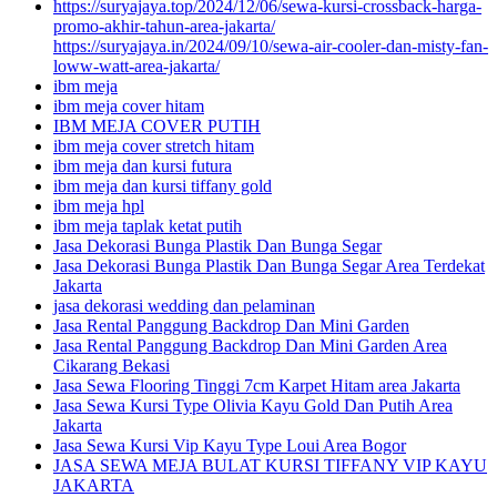
https://suryajaya.top/2024/12/06/sewa-kursi-crossback-harga-
promo-akhir-tahun-area-jakarta/
https://suryajaya.in/2024/09/10/sewa-air-cooler-dan-misty-fan-
loww-watt-area-jakarta/
ibm meja
ibm meja cover hitam
IBM MEJA COVER PUTIH
ibm meja cover stretch hitam
ibm meja dan kursi futura
ibm meja dan kursi tiffany gold
ibm meja hpl
ibm meja taplak ketat putih
Jasa Dekorasi Bunga Plastik Dan Bunga Segar
Jasa Dekorasi Bunga Plastik Dan Bunga Segar Area Terdekat
Jakarta
jasa dekorasi wedding dan pelaminan
Jasa Rental Panggung Backdrop Dan Mini Garden
Jasa Rental Panggung Backdrop Dan Mini Garden Area
Cikarang Bekasi
Jasa Sewa Flooring Tinggi 7cm Karpet Hitam area Jakarta
Jasa Sewa Kursi Type Olivia Kayu Gold Dan Putih Area
Jakarta
Jasa Sewa Kursi Vip Kayu Type Loui Area Bogor
JASA SEWA MEJA BULAT KURSI TIFFANY VIP KAYU
JAKARTA