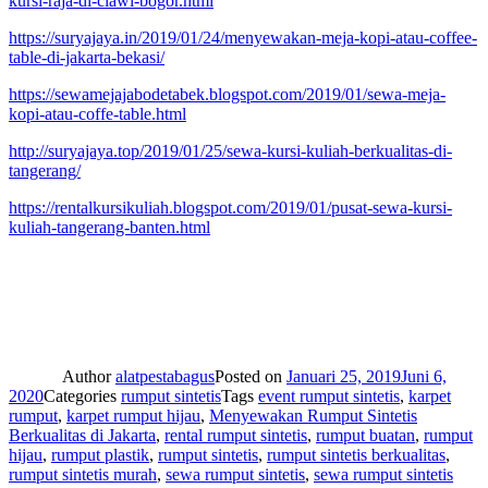
kursi-raja-di-ciawi-bogor.html
https://suryajaya.in/2019/01/24/menyewakan-meja-kopi-atau-coffee-
table-di-jakarta-bekasi/
https://sewamejajabodetabek.blogspot.com/2019/01/sewa-meja-
kopi-atau-coffe-table.html
http://suryajaya.top/2019/01/25/sewa-kursi-kuliah-berkualitas-di-
tangerang/
https://rentalkursikuliah.blogspot.com/2019/01/pusat-sewa-kursi-
kuliah-tangerang-banten.html
Author
alatpestabagus
Posted on
Januari 25, 2019
Juni 6,
2020
Categories
rumput sintetis
Tags
event rumput sintetis
,
karpet
rumput
,
karpet rumput hijau
,
Menyewakan Rumput Sintetis
Berkualitas di Jakarta
,
rental rumput sintetis
,
rumput buatan
,
rumput
hijau
,
rumput plastik
,
rumput sintetis
,
rumput sintetis berkualitas
,
rumput sintetis murah
,
sewa rumput sintetis
,
sewa rumput sintetis