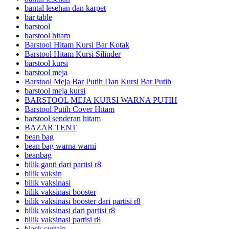
bantal lesehan dan karpet
bar table
barstool
barstool hitam
Barstool Hitam Kursi Bar Kotak
Barstool Hitam Kursi Silinder
barstool kursi
barstool meja
Barstool Meja Bar Putih Dan Kursi Bar Putih
barstool meja kursi
BARSTOOL MEJA KURSI WARNA PUTIH
Barstool Putih Cover Hitam
barstool senderan hitam
BAZAR TENT
bean bag
bean bag warna warni
beanbag
bilik ganti dari partisi r8
bilik vaksin
bilik vaksinasi
bilik vaksinasi booster
bilik vaksinasi booster dari partisi r8
bilik vaksinasi dari partisi r8
bilik vaksinasi partisi r8
black curtain