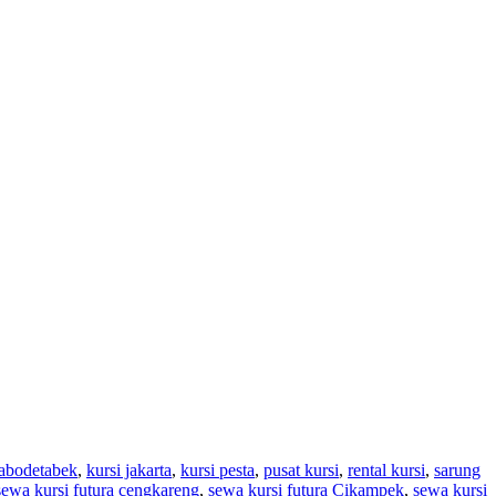
jabodetabek
,
kursi jakarta
,
kursi pesta
,
pusat kursi
,
rental kursi
,
sarung
sewa kursi futura cengkareng
,
sewa kursi futura Cikampek
,
sewa kursi