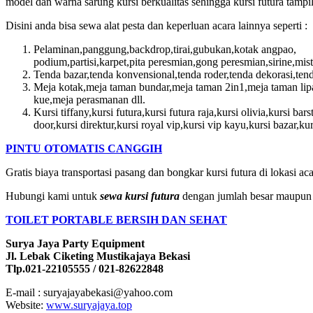
model dan warna sarung kursi berkualitas sehingga kursi futura tampil
Disini anda bisa sewa alat pesta dan keperluan acara lainnya seperti :
Pelaminan,panggung,backdrop,tirai,gubukan,kotak angpao,
podium,partisi,karpet,pita peresmian,gong peresmian,sirine,mis
Tenda bazar,tenda konvensional,tenda roder,tenda dekorasi,tenda
Meja kotak,meja taman bundar,meja taman 2in1,meja taman lipa
kue,meja perasmanan dll.
Kursi tiffany,kursi futura,kursi futura raja,kursi olivia,kursi bar
door,kursi direktur,kursi royal vip,kursi vip kayu,kursi bazar,kur
PINTU OTOMATIS CANGGIH
Gratis biaya transportasi pasang dan bongkar kursi futura di lokasi aca
Hubungi kami untuk
sewa kursi futura
dengan jumlah besar maupun 
TOILET PORTABLE BERSIH DAN SEHAT
Surya Jaya Party Equipment
Jl. Lebak Ciketing Mustikajaya Bekasi
Tlp.021-22105555 / 021-82622848
E-mail : suryajayabekasi@yahoo.com
Website:
www.suryajaya.top