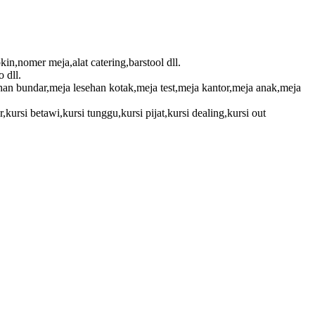
in,nomer meja,alat catering,barstool dll.
 dll.
an bundar,meja lesehan kotak,meja test,meja kantor,meja anak,meja
er,kursi betawi,kursi tunggu,kursi pijat,kursi dealing,kursi out