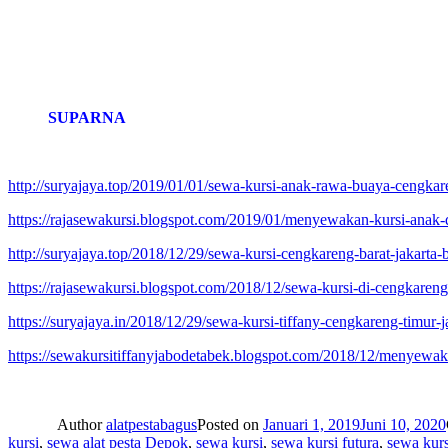
SUPARNA
http://suryajaya.top/2019/01/01/sewa-kursi-anak-rawa-buaya-cengkare
https://rajasewakursi.blogspot.com/2019/01/menyewakan-kursi-anak-
http://suryajaya.top/2018/12/29/sewa-kursi-cengkareng-barat-jakart
https://rajasewakursi.blogspot.com/2018/12/sewa-kursi-di-cengkareng-
https://suryajaya.in/2018/12/29/sewa-kursi-tiffany-cengkareng-timur-ja
https://sewakursitiffanyjabodetabek.blogspot.com/2018/12/menyewaka
Author
alatpestabagus
Posted on
Januari 1, 2019
Juni 10, 2020
kursi
,
sewa alat pesta Depok
,
sewa kursi
,
sewa kursi futura
,
sewa kur