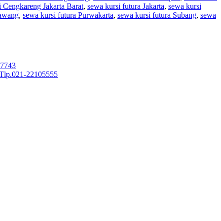
 Cengkareng Jakarta Barat
,
sewa kursi futura Jakarta
,
sewa kursi
rawang
,
sewa kursi futura Purwakarta
,
sewa kursi futura Subang
,
sewa
-7743
 Tlp.021-22105555