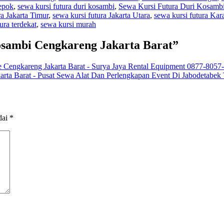
Depok
,
sewa kursi futura duri kosambi
,
Sewa Kursi Futura Duri Kosambi
ra Jakarta Timur
,
sewa kursi futura Jakarta Utara
,
sewa kursi futura Ka
ura terdekat
,
sewa kursi murah
osambi Cengkareng Jakarta Barat”
Cengkareng Jakarta Barat - Surya Jaya Rental Equipment 0877-8057
rta Barat - Pusat Sewa Alat Dan Perlengkapan Event Di Jabodetabek
dai
*