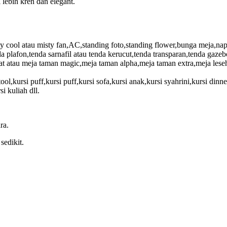
 lebih kren dan elegant.
ty cool atau misty fan,AC,standing foto,standing flower,bunga meja,napk
 plafon,tenda sarnafil atau tenda kerucut,tenda transparan,tenda gazebo
t atau meja taman magic,meja taman alpha,meja taman extra,meja leseh
stool,kursi puff,kursi puff,kursi sofa,kursi anak,kursi syahrini,kursi dinn
si kuliah dll.
ra.
sedikit.