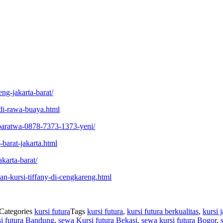
ng-jakarta-barat/
di-rawa-buaya.html
a-baratwa-0878-7373-1373-yeni/
barat-jakarta.html
karta-barat/
n-kursi-tiffany-di-cengkareng.html
Categories
kursi futura
Tags
kursi futura
,
kursi futura berkualitas
,
kursi 
si futura Bandung
,
sewa Kursi futura Bekasi
,
sewa kursi futura Bogor
,