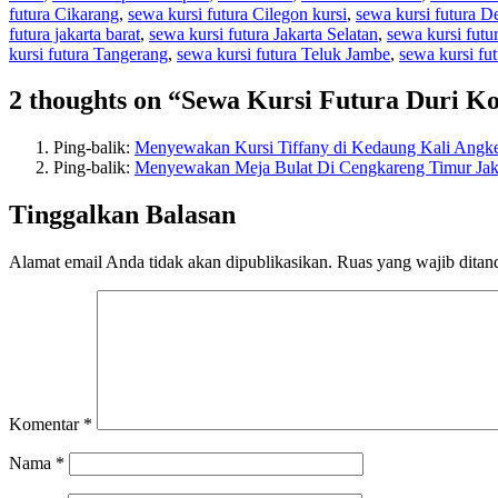
futura Cikarang
,
sewa kursi futura Cilegon kursi
,
sewa kursi futura 
futura jakarta barat
,
sewa kursi futura Jakarta Selatan
,
sewa kursi futu
kursi futura Tangerang
,
sewa kursi futura Teluk Jambe
,
sewa kursi fut
2 thoughts on “Sewa Kursi Futura Duri K
Ping-balik:
Menyewakan Kursi Tiffany di Kedaung Kali Angke 
Ping-balik:
Menyewakan Meja Bulat Di Cengkareng Timur Jaka
Tinggalkan Balasan
Alamat email Anda tidak akan dipublikasikan.
Ruas yang wajib ditan
Komentar
*
Nama
*