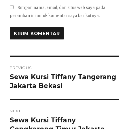
Simpan nama, email, dan situs web saya pada
peramban ini untuk komentar saya berikutnya.
Navigasi
PREVIOUS
pos
Sewa Kursi Tiffany Tangerang
Previous
post:
Jakarta Bekasi
NEXT
Sewa Kursi Tiffany
Next
post: