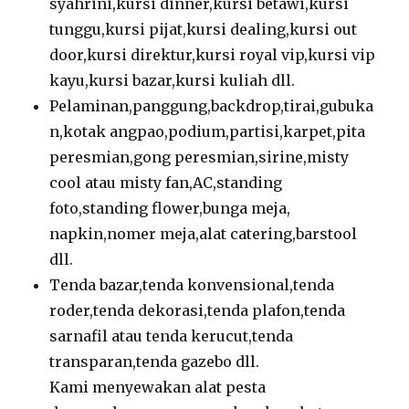
syahrini,kursi dinner,kursi betawi,kursi
tunggu,kursi pijat,kursi dealing,kursi out
door,kursi direktur,kursi royal vip,kursi vip
kayu,kursi bazar,kursi kuliah dll.
Pelaminan,panggung,backdrop,tirai,gubuka
n,kotak angpao,podium,partisi,karpet,pita
peresmian,gong peresmian,sirine,misty
cool atau misty fan,AC,standing
foto,standing flower,bunga meja,
napkin,nomer meja,alat catering,barstool
dll.
Tenda bazar,tenda konvensional,tenda
roder,tenda dekorasi,tenda plafon,tenda
sarnafil atau tenda kerucut,tenda
transparan,tenda gazebo dll.
Kami menyewakan alat pesta