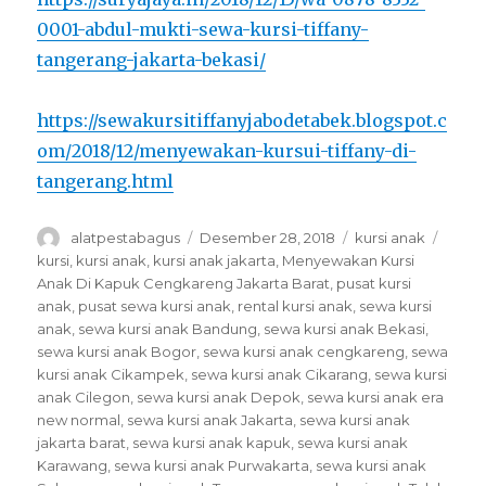
0001-abdul-mukti-sewa-kursi-tiffany-
tangerang-jakarta-bekasi/
https://sewakursitiffanyjabodetabek.blogspot.c
om/2018/12/menyewakan-kursui-tiffany-di-
tangerang.html
Author
Posted
Categories
Tags
alatpestabagus
Desember 28, 2018
kursi anak
on
kursi
,
kursi anak
,
kursi anak jakarta
,
Menyewakan Kursi
Anak Di Kapuk Cengkareng Jakarta Barat
,
pusat kursi
anak
,
pusat sewa kursi anak
,
rental kursi anak
,
sewa kursi
anak
,
sewa kursi anak Bandung
,
sewa kursi anak Bekasi
,
sewa kursi anak Bogor
,
sewa kursi anak cengkareng
,
sewa
kursi anak Cikampek
,
sewa kursi anak Cikarang
,
sewa kursi
anak Cilegon
,
sewa kursi anak Depok
,
sewa kursi anak era
new normal
,
sewa kursi anak Jakarta
,
sewa kursi anak
jakarta barat
,
sewa kursi anak kapuk
,
sewa kursi anak
Karawang
,
sewa kursi anak Purwakarta
,
sewa kursi anak