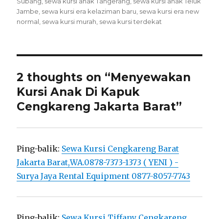
Subang
,
sewa kursi anak Tangerang
,
sewa kursi anak Teluk
Jambe
,
sewa kursi era kelaziman baru
,
sewa kursi era new
normal
,
sewa kursi murah
,
sewa kursi terdekat
2 thoughts on “Menyewakan
Kursi Anak Di Kapuk
Cengkareng Jakarta Barat”
Ping-balik:
Sewa Kursi Cengkareng Barat
Jakarta Barat,WA.0878-7373-1373 ( YENI ) -
Surya Jaya Rental Equipment 0877-8057-7743
Ping-balik:
Sewa Kursi Tiffany Cengkareng