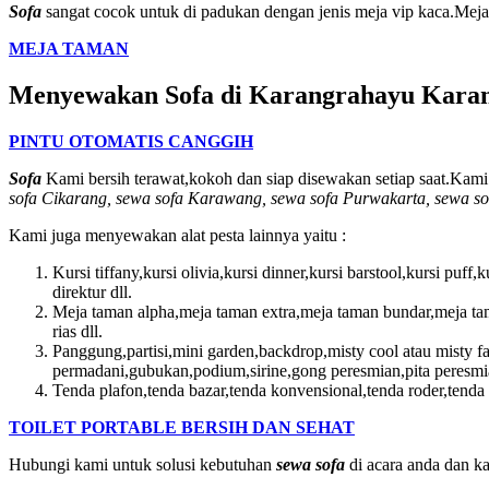
Sofa
sangat cocok untuk di padukan dengan jenis meja vip kaca.Meja 
MEJA TAMAN
Menyewakan Sofa di Karangrahayu Karan
PINTU OTOMATIS CANGGIH
Sofa
Kami bersih terawat,kokoh dan siap disewakan setiap saat.Kam
sofa Cikarang, sewa sofa Karawang, sewa sofa Purwakarta, sewa so
Kami juga menyewakan alat pesta lainnya yaitu :
Kursi tiffany,kursi olivia,kursi dinner,kursi barstool,kursi puff,
direktur dll.
Meja taman alpha,meja taman extra,meja taman bundar,meja tam
rias dll.
Panggung,partisi,mini garden,backdrop,misty cool atau misty fa
permadani,gubukan,podium,sirine,gong peresmian,pita peresmia
Tenda plafon,tenda bazar,tenda konvensional,tenda roder,tenda d
TOILET PORTABLE BERSIH DAN SEHAT
Hubungi kami untuk solusi kebutuhan
sewa sofa
di acara anda dan k