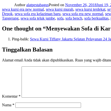
Author
alatpestabagus
Posted on
November 26, 2018
Juni 19,
sewa kursi era new normal
,
sewa kursi murah
,
sewa kursi terdekat
,
se
Depok
,
sewa sofa era kelaziman baru
,
sewa sofa era new normal
,
sew
Tangerang
,
sewa sofa teluk jambe
,
sofa
,
sofa bench
,
sofa berkualitas
,
One thought on “Menyewakan Sofa di Kar
Ping-balik:
Sewa Kursi Tiffany Jakarta Selatan Pelayanan 24 
Tinggalkan Balasan
Alamat email Anda tidak akan dipublikasikan.
Ruas yang wajib ditan
Komentar
*
Nama
*