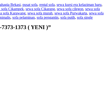
ahagia Bekasi
,
pusat sofa
,
rental sofa
,
sewa kursi era kelaziman baru
,
 sofa Cikampek
,
sewa sofa Cikarang
,
sewa sofa cilegon
,
sewa sofa
a sofa Karawang
,
sewa sofa murah
,
sewa sofa Purwakarta
,
sewa sofa
nimalis
,
sofa pelaminan
,
sofa pengantin
,
sofa putih
,
sofa single
7373-1373 ( YENI )”