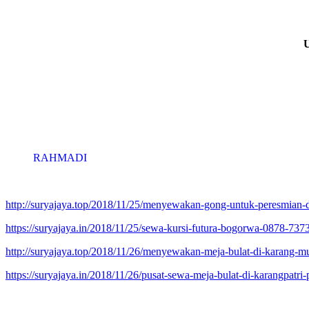
RAHMADI
http://suryajaya.top/2018/11/25/menyewakan-gong-untuk-peresmian-
https://suryajaya.in/2018/11/25/sewa-kursi-futura-bogorwa-0878-737
http://suryajaya.top/2018/11/26/menyewakan-meja-bulat-di-karang-
https://suryajaya.in/2018/11/26/pusat-sewa-meja-bulat-di-karangpat