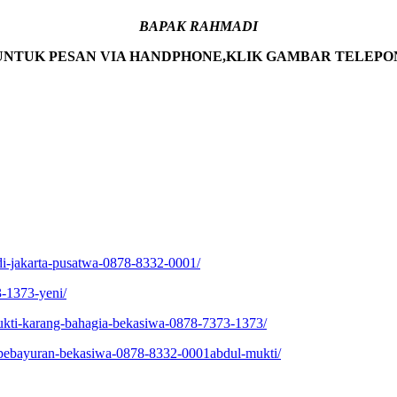
BAPAK RAHMADI
UNTUK PESAN VIA HANDPHONE,KLIK GAMBAR TELEPO
di-jakarta-pusatwa-0878-8332-0001/
3-1373-yeni/
mukti-karang-bahagia-bekasiwa-0878-7373-1373/
ri-pebayuran-bekasiwa-0878-8332-0001abdul-mukti/