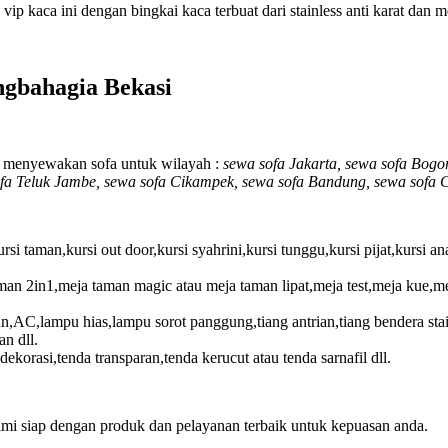
vip kaca ini dengan bingkai kaca terbuat dari stainless anti karat d
gbahagia Bekasi
i menyewakan sofa untuk wilayah :
sewa sofa Jakarta, sewa sofa Bogo
fa Teluk Jambe, sewa sofa Cikampek, sewa sofa Bandung, sewa sofa 
kursi taman,kursi out door,kursi syahrini,kursi tunggu,kursi pijat,kursi a
an 2in1,meja taman magic atau meja taman lipat,meja test,meja kue,me
n,AC,lampu hias,lampu sorot panggung,tiang antrian,tiang bendera stainl
n dll.
ekorasi,tenda transparan,tenda kerucut atau tenda sarnafil dll.
ami siap dengan produk dan pelayanan terbaik untuk kepuasan anda.