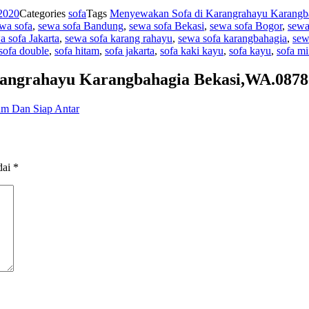
 2020
Categories
sofa
Tags
Menyewakan Sofa di Karangrahayu Karangb
wa sofa
,
sewa sofa Bandung
,
sewa sofa Bekasi
,
sewa sofa Bogor
,
sewa
a sofa Jakarta
,
sewa sofa karang rahayu
,
sewa sofa karangbahagia
,
sew
sofa double
,
sofa hitam
,
sofa jakarta
,
sofa kaki kayu
,
sofa kayu
,
sofa mi
angrahayu Karangbahagia Bekasi,WA.0878-
Jam Dan Siap Antar
dai
*