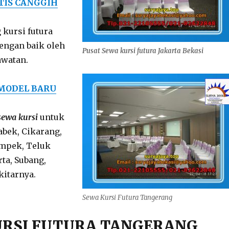
TIS CANGGIH
kursi futura
dengan baik oleh
Pusat Sewa kursi futura Jakarta Bekasi
awatan.
 MODEL BARU
sewa kursi
untuk
abek, Cikarang,
mpek, Teluk
ta, Subang,
itarnya.
Sewa Kursi Futura Tangerang
URSI FUTURA TANGERANG