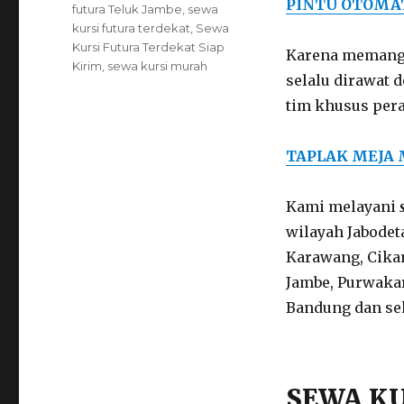
PINTU OTOMA
futura Teluk Jambe
,
sewa
kursi futura terdekat
,
Sewa
Kursi Futura Terdekat Siap
Karena memang 
Kirim
,
sewa kursi murah
selalu dirawat 
tim khusus per
TAPLAK MEJA
Kami melayani
wilayah Jabodet
Karawang, Cika
Jambe, Purwakar
Bandung dan sek
SEWA K