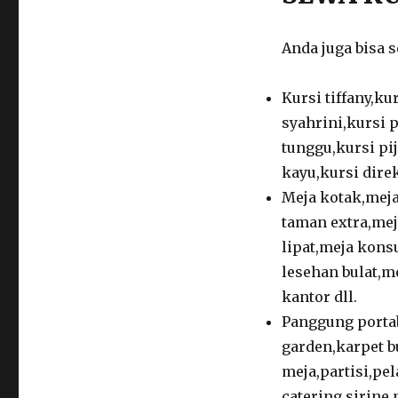
Anda juga bisa 
Kursi tiffany,ku
syahrini,kursi p
tunggu,kursi pij
kayu,kursi direk
Meja kotak,meja
taman extra,mej
lipat,meja kons
lesehan bulat,m
kantor dll.
Panggung porta
garden,karpet 
meja,partisi,pe
catering,sirine,