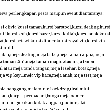
sewa perlengkapan pesta maupun event diantaranya :
rsi olivia,kursi taman,kursi barstool,kursi dealing,kurs
uff,kursi sofa,kursi bazar,kursi kuliah,kursi anak,kurs
at,kursi betawi,kursi dinner,kursi royal vip,kursi vip
tur dll.
 ibm,meja dealing,meja bulat,meja taman alpha,meja
a taman 2in1,meja taman magic atau meja taman
ul atau meja tanda tangan,meja lesehan kotak,meja
eja vip kayu,meja vip kaca,meja anak,meja test,meja
ble,panggung melaminto,backdrop,tirai,mini
buana,karpet permadani,bunga meja,nomer
laminan,gubukan,kotak angpao,podium,alat
misty cool atau misty fan,AC,sound