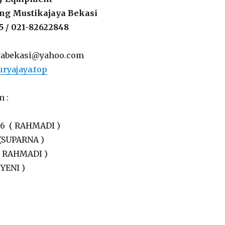
ting Mustikajaya Bekasi
5 / 021-82622848
jayabekasi@yahoo.com
ryajaya.top
m :
36 ( RAHMADI )
 (SUPARNA )
( RAHMADI )
 YENI )