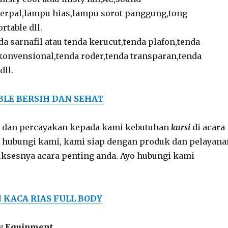
terpal,lampu hias,lampu sorot panggung,tong
rtable dll.
a sarnafil atau tenda kerucut,tenda plafon,tenda
konvensional,tenda roder,tenda transparan,tenda
dll.
BLE BERSIH DAN SEHAT
gu dan percayakan kepada kami kebutuhan
kursi
di acara
a hubungi kami, kami siap dengan produk dan pelayana
uksesnya acara penting anda. Ayo hubungi kami
KACA RIAS FULL BODY
ty Equipment