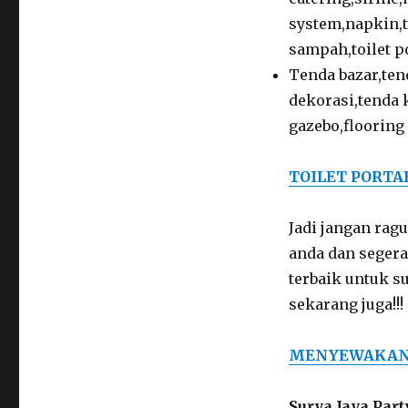
system,napkin,
sampah,toilet po
Tenda bazar,tend
dekorasi,tenda 
gazebo,flooring 
TOILET PORTA
Jadi jangan ra
anda dan seger
terbaik untuk s
sekarang juga!!!
MENYEWAKAN 
Surya Jaya Par