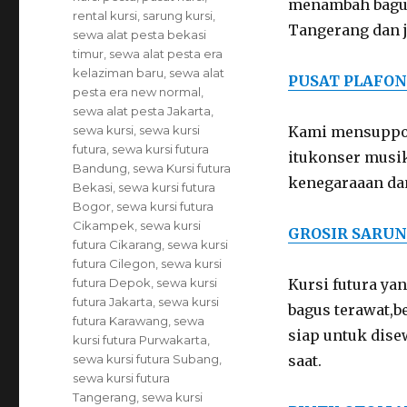
menambah bagus 
rental kursi
,
sarung kursi
,
Tangerang dan j
sewa alat pesta bekasi
timur
,
sewa alat pesta era
kelaziman baru
,
sewa alat
PUSAT PLAFON
pesta era new normal
,
sewa alat pesta Jakarta
,
sewa kursi
,
sewa kursi
Kami mensuppo
futura
,
sewa kursi futura
itukonser musik
Bandung
,
sewa Kursi futura
kenegaraaan dan
Bekasi
,
sewa kursi futura
Bogor
,
sewa kursi futura
Cikampek
,
sewa kursi
GROSIR SARUN
futura Cikarang
,
sewa kursi
futura Cilegon
,
sewa kursi
futura Depok
,
sewa kursi
Kursi futura y
futura Jakarta
,
sewa kursi
bagus terawat,b
futura Karawang
,
sewa
siap untuk dise
kursi futura Purwakarta
,
sewa kursi futura Subang
,
saat.
sewa kursi futura
Tangerang
,
sewa kursi