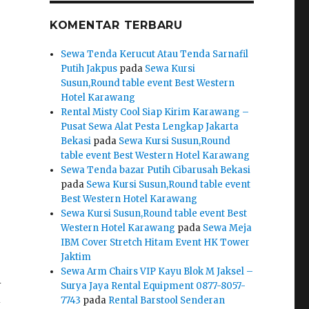
KOMENTAR TERBARU
Sewa Tenda Kerucut Atau Tenda Sarnafil
Putih Jakpus
pada
Sewa Kursi
Susun,Round table event Best Western
Hotel Karawang
Rental Misty Cool Siap Kirim Karawang –
Pusat Sewa Alat Pesta Lengkap Jakarta
Bekasi
pada
Sewa Kursi Susun,Round
table event Best Western Hotel Karawang
Sewa Tenda bazar Putih Cibarusah Bekasi
pada
Sewa Kursi Susun,Round table event
Best Western Hotel Karawang
Sewa Kursi Susun,Round table event Best
Western Hotel Karawang
pada
Sewa Meja
IBM Cover Stretch Hitam Event HK Tower
Jaktim
Sewa Arm Chairs VIP Kayu Blok M Jaksel –
i
Surya Jaya Rental Equipment 0877-8057-
i
7743
pada
Rental Barstool Senderan