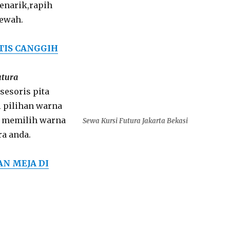
enarik,rapih
ewah.
TIS CANGGIH
utura
esoris pita
 pilihan warna
t memilih warna
Sewa Kursi Futura Jakarta Bekasi
ra anda.
AN MEJA DI