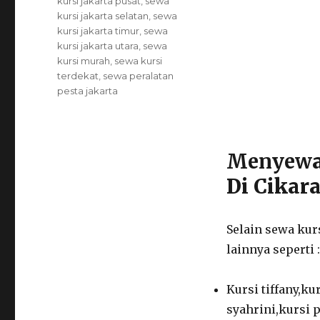
kursi jakarta pusat
,
sewa
kursi jakarta selatan
,
sewa
kursi jakarta timur
,
sewa
kursi jakarta utara
,
sewa
kursi murah
,
sewa kursi
terdekat
,
sewa peralatan
pesta jakarta
Menyew
Di Cikar
Selain sewa kur
lainnya seperti :
Kursi tiffany,ku
syahrini,kursi p