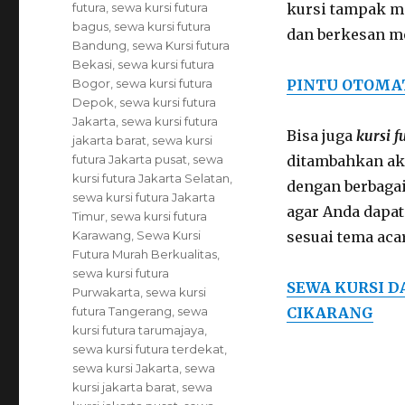
futura
,
sewa kursi futura
kursi tampak m
bagus
,
sewa kursi futura
dan berkesan m
Bandung
,
sewa Kursi futura
Bekasi
,
sewa kursi futura
Bogor
,
sewa kursi futura
PINTU OTOMA
Depok
,
sewa kursi futura
Jakarta
,
sewa kursi futura
Bisa juga
kursi f
jakarta barat
,
sewa kursi
futura Jakarta pusat
,
sewa
ditambahkan aks
kursi futura Jakarta Selatan
,
dengan berbagai
sewa kursi futura Jakarta
agar Anda dapa
Timur
,
sewa kursi futura
Karawang
,
Sewa Kursi
sesuai tema aca
Futura Murah Berkualitas
,
sewa kursi futura
SEWA KURSI D
Purwakarta
,
sewa kursi
futura Tangerang
,
sewa
CIKARANG
kursi futura tarumajaya
,
sewa kursi futura terdekat
,
sewa kursi Jakarta
,
sewa
kursi jakarta barat
,
sewa