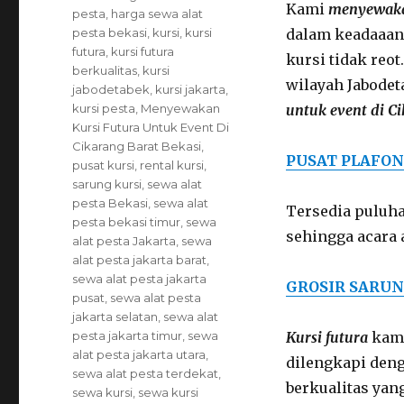
Kami
menyewakan
pesta
,
harga sewa alat
pesta bekasi
,
kursi
,
kursi
dalam keadaaan 
futura
,
kursi futura
kursi tidak re
berkualitas
,
kursi
wilayah Jabode
jabodetabek
,
kursi jakarta
,
kursi pesta
,
Menyewakan
untuk event di C
Kursi Futura Untuk Event Di
Cikarang Barat Bekasi
,
PUSAT PLAFON
pusat kursi
,
rental kursi
,
sarung kursi
,
sewa alat
pesta Bekasi
,
sewa alat
Tersedia puluha
pesta bekasi timur
,
sewa
sehingga acara 
alat pesta Jakarta
,
sewa
alat pesta jakarta barat
,
sewa alat pesta jakarta
GROSIR SARUN
pusat
,
sewa alat pesta
jakarta selatan
,
sewa alat
pesta jakarta timur
,
sewa
Kursi futura
kami
alat pesta jakarta utara
,
dilengkapi deng
sewa alat pesta terdekat
,
berkualitas yan
sewa kursi
,
sewa kursi