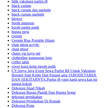
bilik vaksinasi partisi r8
black curtain
black curtain dan starlight
black curtain starlight
blower
booth pameran
booth partisi putih
bunga meja
cermin
Cermin Rias Portable Hitam
chair ghost acrylic
chair ghsot
chairs vip kayu jati
clothesline gantungan baju
coffee table
cover kursi ketat merah putih
CV.Surya Jaya Event Sewa Partisi R8 Untuk Vaksinasi
Booster Siap Kirim Dan Pasang area JABODETABEK
DAN SEKITARNYA.Partisi r8 yang kami sewa kan ini
sangat kokoh
Dekorasi Akad Nikah
Dekorasi Bunga Plastik Dan Bunga Segar
dekorasi pernikahan
Dekorasi Pernikahan Di Rumah
Dekorasi Pesta