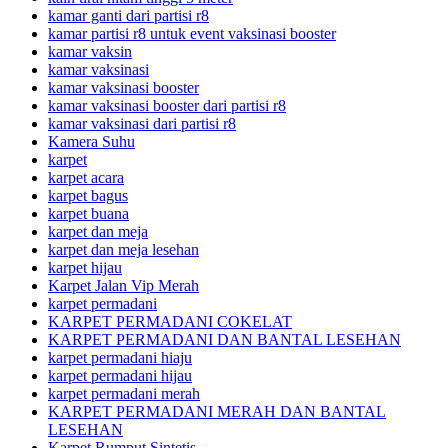
kamar ganti dari partisi r8
kamar partisi r8 untuk event vaksinasi booster
kamar vaksin
kamar vaksinasi
kamar vaksinasi booster
kamar vaksinasi booster dari partisi r8
kamar vaksinasi dari partisi r8
Kamera Suhu
karpet
karpet acara
karpet bagus
karpet buana
karpet dan meja
karpet dan meja lesehan
karpet hijau
Karpet Jalan Vip Merah
karpet permadani
KARPET PERMADANI COKELAT
KARPET PERMADANI DAN BANTAL LESEHAN
karpet permadani hiaju
karpet permadani hijau
karpet permadani merah
KARPET PERMADANI MERAH DAN BANTAL
LESEHAN
Karpet Rumput Sintetis