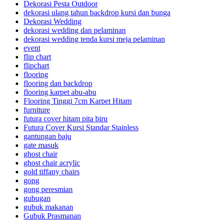
Dekorasi Pesta Outdoor
dekorasi ulang tahun backdrop kursi dan bunga
Dekorasi Wedding
dekorasi wedding dan pelaminan
dekorasi wedding tenda kursi meja pelaminan
event
flip chart
flipchart
flooring
flooring dan backdrop
flooring karpet abu-abu
Flooring Tinggi 7cm Karpet Hitam
furniture
futura cover hitam pita biru
Futura Cover Kursi Standar Stainless
gantungan baju
gate masuk
ghost chair
ghost chair acrylic
gold tiffany chairs
gong
gong peresmian
gubugan
gubuk makanan
Gubuk Prasmanan