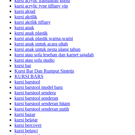
kursi acrylic transparan ghost
kursi acrylic type tiffany vip
kursi akjad
kursi akrilik
kursi akrilik tiffany
kursi anak
kursi anak plastik
kursi anak plastik warna-warni
kursi anak untuk acara ultah
kursi anak untuk pesta ulang tahun
kursi atau sofa lesehan dan karpet sajadah
kursi atau sofa studio
kursi bar
Kursi Bar Dan Rumput Sintetis
KURSI BARS
kursi barstool
kursi barstool model baru
kursi barstool sendera
kursi barstool senderan
kursi barstool senderan hitam
kursi barstool senderan putih
kursi bazar
kursi belajar
kursi bercover
kursi betawi