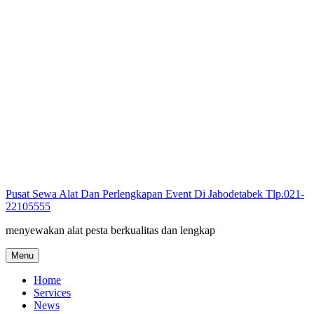
Skip
to
content
Pusat Sewa Alat Dan Perlengkapan Event Di Jabodetabek Tlp.021-
22105555
menyewakan alat pesta berkualitas dan lengkap
Menu
Home
Services
News