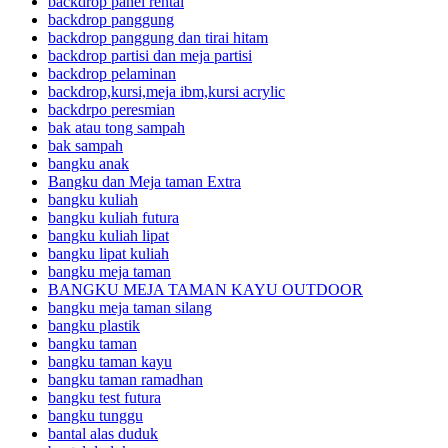
backdrop panel rental
backdrop panggung
backdrop panggung dan tirai hitam
backdrop partisi dan meja partisi
backdrop pelaminan
backdrop,kursi,meja ibm,kursi acrylic
backdrpo peresmian
bak atau tong sampah
bak sampah
bangku anak
Bangku dan Meja taman Extra
bangku kuliah
bangku kuliah futura
bangku kuliah lipat
bangku lipat kuliah
bangku meja taman
BANGKU MEJA TAMAN KAYU OUTDOOR
bangku meja taman silang
bangku plastik
bangku taman
bangku taman kayu
bangku taman ramadhan
bangku test futura
bangku tunggu
bantal alas duduk