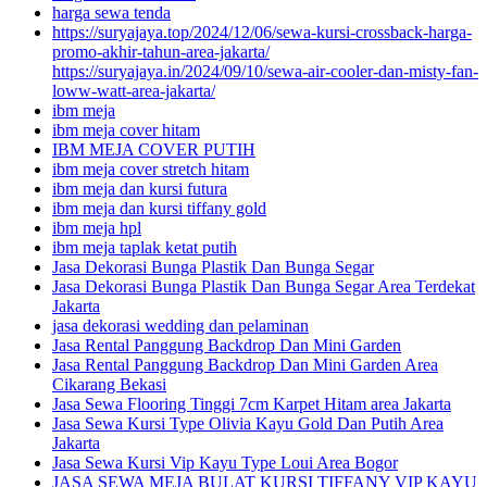
harga sewa tenda
https://suryajaya.top/2024/12/06/sewa-kursi-crossback-harga-
promo-akhir-tahun-area-jakarta/
https://suryajaya.in/2024/09/10/sewa-air-cooler-dan-misty-fan-
loww-watt-area-jakarta/
ibm meja
ibm meja cover hitam
IBM MEJA COVER PUTIH
ibm meja cover stretch hitam
ibm meja dan kursi futura
ibm meja dan kursi tiffany gold
ibm meja hpl
ibm meja taplak ketat putih
Jasa Dekorasi Bunga Plastik Dan Bunga Segar
Jasa Dekorasi Bunga Plastik Dan Bunga Segar Area Terdekat
Jakarta
jasa dekorasi wedding dan pelaminan
Jasa Rental Panggung Backdrop Dan Mini Garden
Jasa Rental Panggung Backdrop Dan Mini Garden Area
Cikarang Bekasi
Jasa Sewa Flooring Tinggi 7cm Karpet Hitam area Jakarta
Jasa Sewa Kursi Type Olivia Kayu Gold Dan Putih Area
Jakarta
Jasa Sewa Kursi Vip Kayu Type Loui Area Bogor
JASA SEWA MEJA BULAT KURSI TIFFANY VIP KAYU