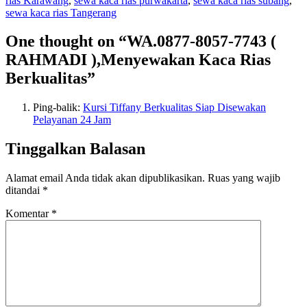
rias Karawang
,
sewa kaca rias purwakarta
,
sewa kaca rias subang
,
sewa kaca rias Tangerang
One thought on “WA.0877-8057-7743 (
RAHMADI ),Menyewakan Kaca Rias
Berkualitas”
Ping-balik:
Kursi Tiffany Berkualitas Siap Disewakan
Pelayanan 24 Jam
Tinggalkan Balasan
Alamat email Anda tidak akan dipublikasikan.
Ruas yang wajib
ditandai
*
Komentar
*