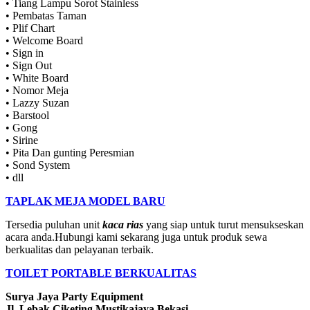
• Tiang Lampu Sorot Stainless
• Pembatas Taman
• Plif Chart
• Welcome Board
• Sign in
• Sign Out
• White Board
• Nomor Meja
• Lazzy Suzan
• Barstool
• Gong
• Sirine
• Pita Dan gunting Peresmian
• Sond System
• dll
TAPLAK MEJA MODEL BARU
Tersedia puluhan unit
kaca rias
yang siap untuk turut mensukseskan
acara anda.Hubungi kami sekarang juga untuk produk sewa
berkualitas dan pelayanan terbaik.
TOILET PORTABLE BERKUALITAS
Surya Jaya Party Equipment
Jl. Lebak Ciketing Mustikajaya Bekasi