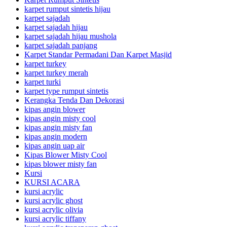
karpet rumput sintetis hijau
karpet sajadah
karpet sajadah hijau
karpet sajadah hijau mushola
karpet sajadah panjang
Karpet Standar Permadani Dan Karpet Masjid
karpet turkey
karpet turkey merah
karpet turki
karpet type rumput sintetis
Kerangka Tenda Dan Dekorasi
kipas angin blower
kipas angin misty cool
kipas angin misty fan
kipas angin modern
kipas angin uap air
Kipas Blower Misty Cool
kipas blower misty fan
Kursi
KURSI ACARA
kursi acrylic
kursi acrylic ghost
kursi acrylic olivia
kursi acrylic tiffany