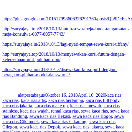
https://plus.google.com/101517998606376291360/posts/Qb8DcFtsA
http://suryajaya.top/2018/10/13/butuh-sewa-meja-tanda-tangan-atau-
meja-konsulwa-0877-8057-7743/
https://suryajaya.in/2018/10/13/lagi-nyari-tempat-sewa-kursi-tiffany/
http://suryajaya.top/2018/10/13/menyewakan-kursi-futura-dengan-
ketersediaan-unit-puluhan-ribu/
https://suryajaya.in/2018/10/13/disewakan-kursi-puff-dengan-
beragaam-pilihan-model-dan-warna/
Author
Posted
Categories
Tags
on
alatpestabagus
Oktober 16, 2018
April 10, 2020
kaca rias
kaca rias
,
kaca rias artis
,
kaca rias berlampu
,
kaca rias full body
,
kaca rias jakarta
,
kaca rias make up
,
kaca rias mewah
,
kaca rias
stainless
,
kaca rias wajah
,
rental kaca rias
,
sewa kaca rias
,
sewa kaca
rias Bandung
,
sewa kaca rias Bekasi
,
sewa kaca rias Bogor
,
sewa
kaca rias Cikampek
,
sewa kaca rias Cikarang
,
sewa kaca rias
Cilegon
,
sewa kaca rias Depok
,
sewa kaca rias jakarta
,
sewa kaca