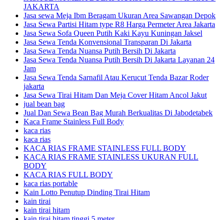
JAKARTA
Jasa sewa Meja Ibm Beragam Ukuran Area Sawangan Depok
Jasa Sewa Partisi Hitam type R8 Harga Permeter Area Jakarta
Jasa Sewa Sofa Queen Putih Kaki Kayu Kuningan Jaksel
Jasa Sewa Tenda Konvensional Transparan Di Jakarta
Jasa Sewa Tenda Nuansa Putih Bersih Di Jakarta
Jasa Sewa Tenda Nuansa Putih Bersih Di Jakarta Layanan 24
Jam
Jasa Sewa Tenda Sarnafil Atau Kerucut Tenda Bazar Roder
jakarta
Jasa Sewa Tirai Hitam Dan Meja Cover Hitam Ancol Jakut
jual bean bag
Jual Dan Sewa Bean Bag Murah Berkualitas Di Jabodetabek
Kaca Frame Stainless Full Body
kaca rias
kaca rias
KACA RIAS FRAME STAINLESS FULL BODY
KACA RIAS FRAME STAINLESS UKURAN FULL
BODY
KACA RIAS FULL BODY
kaca rias portable
Kain Lotto Penutup Dinding Tirai Hitam
kain tirai
kain tirai hitam
kain tirai hitam tinggi 5 meter