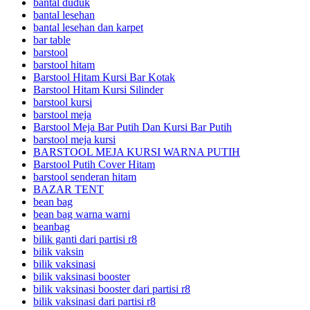
bantal duduk
bantal lesehan
bantal lesehan dan karpet
bar table
barstool
barstool hitam
Barstool Hitam Kursi Bar Kotak
Barstool Hitam Kursi Silinder
barstool kursi
barstool meja
Barstool Meja Bar Putih Dan Kursi Bar Putih
barstool meja kursi
BARSTOOL MEJA KURSI WARNA PUTIH
Barstool Putih Cover Hitam
barstool senderan hitam
BAZAR TENT
bean bag
bean bag warna warni
beanbag
bilik ganti dari partisi r8
bilik vaksin
bilik vaksinasi
bilik vaksinasi booster
bilik vaksinasi booster dari partisi r8
bilik vaksinasi dari partisi r8