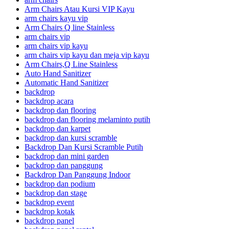
Arm Chairs Atau Kursi VIP Kayu
arm chairs kayu vip
Arm Chairs Q line Stainless
arm chairs vip
arm chairs vip kayu
arm chairs vip kayu dan meja vip kayu
Arm Chairs,Q Line Stainless
Auto Hand Sanitizer
Automatic Hand Sanitizer
backdrop
backdrop acara
backdrop dan flooring
backdrop dan flooring melaminto putih
backdrop dan karpet
backdrop dan kursi scramble
Backdrop Dan Kursi Scramble Putih
backdrop dan mini garden
backdrop dan panggung
Backdrop Dan Panggung Indoor
backdrop dan podium
backdrop dan stage
backdrop event
backdrop kotak
backdrop panel