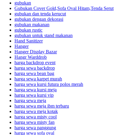
gubukan
Gubukan Cover Gold,Sofa Oval Hitam,Tenda Serut
gubukan dan tenda kerucut
gubukan dengan dekorasi
gubukan makanan
gubukan rustic
gubukan untuk stand makanan
Hand Sanitizer
Hanger
Hanger Display Bazar
Hangr Warddrob
harga backdrop event
harga sewa backdrop
harga sewa bean bag
harga sewa karpet murah
harga sewa kursi futura polos merah
harga sewa kursi meja
harga sewa kursi vip
harga sewa meja
harga sewa meja ibm terbaru
harga sewa meja kotak
harga sewa misty cool
harga sewa misty fan
harga sewa panggung
harga sewa sofa oval