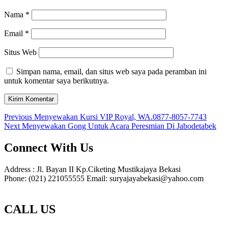
Nama
*
Email
*
Situs Web
Simpan nama, email, dan situs web saya pada peramban ini
untuk komentar saya berikutnya.
Navigasi
Previous
Previous
Menyewakan Kursi VIP Royal, WA.0877-8057-7743
Next
post:
Next
Menyewakan Gong Untuk Acara Peresmian Di Jabodetabek
pos
post:
Connect With Us
Address : Jl. Bayan II Kp.Ciketing Mustikajaya Bekasi
Phone: (021) 221055555 Email: suryajayabekasi@yahoo.com
CALL US