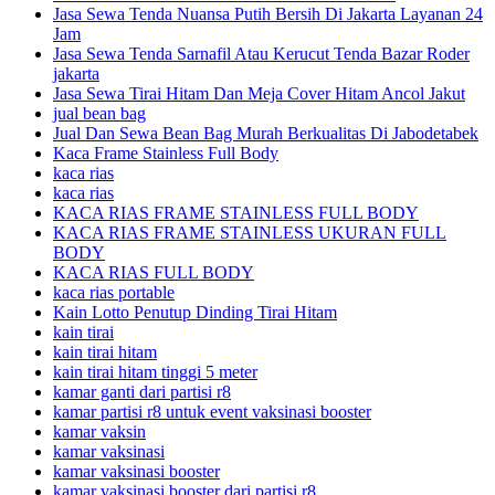
Jasa Sewa Tenda Nuansa Putih Bersih Di Jakarta Layanan 24
Jam
Jasa Sewa Tenda Sarnafil Atau Kerucut Tenda Bazar Roder
jakarta
Jasa Sewa Tirai Hitam Dan Meja Cover Hitam Ancol Jakut
jual bean bag
Jual Dan Sewa Bean Bag Murah Berkualitas Di Jabodetabek
Kaca Frame Stainless Full Body
kaca rias
kaca rias
KACA RIAS FRAME STAINLESS FULL BODY
KACA RIAS FRAME STAINLESS UKURAN FULL
BODY
KACA RIAS FULL BODY
kaca rias portable
Kain Lotto Penutup Dinding Tirai Hitam
kain tirai
kain tirai hitam
kain tirai hitam tinggi 5 meter
kamar ganti dari partisi r8
kamar partisi r8 untuk event vaksinasi booster
kamar vaksin
kamar vaksinasi
kamar vaksinasi booster
kamar vaksinasi booster dari partisi r8