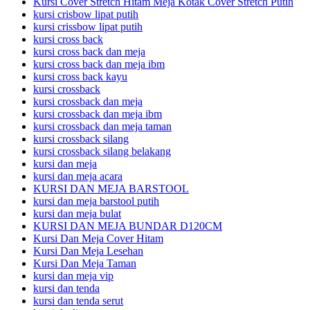
Kursi Cover Stretch Hitam Meja Kotak Cover Stretch Putih
kursi crisbow lipat putih
kursi crissbow lipat putih
kursi cross back
kursi cross back dan meja
kursi cross back dan meja ibm
kursi cross back kayu
kursi crossback
kursi crossback dan meja
kursi crossback dan meja ibm
kursi crossback dan meja taman
kursi crossback silang
kursi crossback silang belakang
kursi dan meja
kursi dan meja acara
KURSI DAN MEJA BARSTOOL
kursi dan meja barstool putih
kursi dan meja bulat
KURSI DAN MEJA BUNDAR D120CM
Kursi Dan Meja Cover Hitam
Kursi Dan Meja Lesehan
Kursi Dan Meja Taman
kursi dan meja vip
kursi dan tenda
kursi dan tenda serut