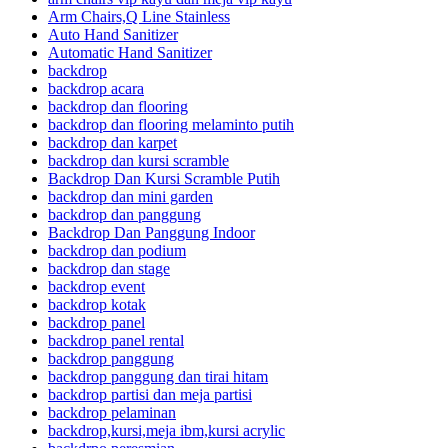
Arm Chairs,Q Line Stainless
Auto Hand Sanitizer
Automatic Hand Sanitizer
backdrop
backdrop acara
backdrop dan flooring
backdrop dan flooring melaminto putih
backdrop dan karpet
backdrop dan kursi scramble
Backdrop Dan Kursi Scramble Putih
backdrop dan mini garden
backdrop dan panggung
Backdrop Dan Panggung Indoor
backdrop dan podium
backdrop dan stage
backdrop event
backdrop kotak
backdrop panel
backdrop panel rental
backdrop panggung
backdrop panggung dan tirai hitam
backdrop partisi dan meja partisi
backdrop pelaminan
backdrop,kursi,meja ibm,kursi acrylic