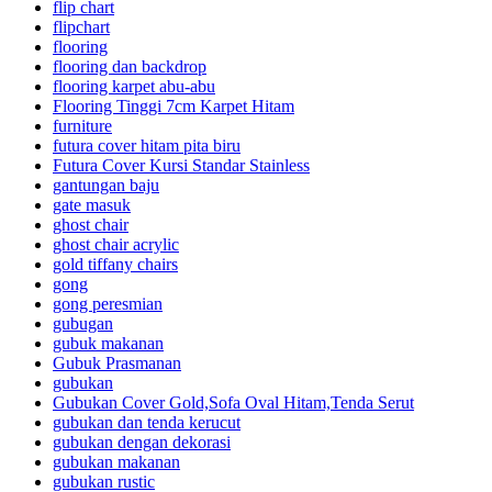
flip chart
flipchart
flooring
flooring dan backdrop
flooring karpet abu-abu
Flooring Tinggi 7cm Karpet Hitam
furniture
futura cover hitam pita biru
Futura Cover Kursi Standar Stainless
gantungan baju
gate masuk
ghost chair
ghost chair acrylic
gold tiffany chairs
gong
gong peresmian
gubugan
gubuk makanan
Gubuk Prasmanan
gubukan
Gubukan Cover Gold,Sofa Oval Hitam,Tenda Serut
gubukan dan tenda kerucut
gubukan dengan dekorasi
gubukan makanan
gubukan rustic