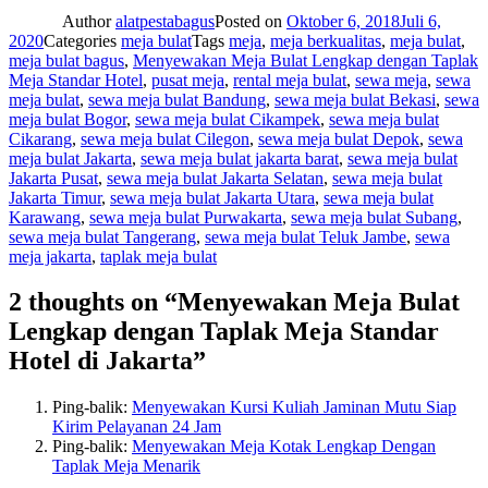
Author
alatpestabagus
Posted on
Oktober 6, 2018
Juli 6,
2020
Categories
meja bulat
Tags
meja
,
meja berkualitas
,
meja bulat
,
meja bulat bagus
,
Menyewakan Meja Bulat Lengkap dengan Taplak
Meja Standar Hotel
,
pusat meja
,
rental meja bulat
,
sewa meja
,
sewa
meja bulat
,
sewa meja bulat Bandung
,
sewa meja bulat Bekasi
,
sewa
meja bulat Bogor
,
sewa meja bulat Cikampek
,
sewa meja bulat
Cikarang
,
sewa meja bulat Cilegon
,
sewa meja bulat Depok
,
sewa
meja bulat Jakarta
,
sewa meja bulat jakarta barat
,
sewa meja bulat
Jakarta Pusat
,
sewa meja bulat Jakarta Selatan
,
sewa meja bulat
Jakarta Timur
,
sewa meja bulat Jakarta Utara
,
sewa meja bulat
Karawang
,
sewa meja bulat Purwakarta
,
sewa meja bulat Subang
,
sewa meja bulat Tangerang
,
sewa meja bulat Teluk Jambe
,
sewa
meja jakarta
,
taplak meja bulat
2 thoughts on “Menyewakan Meja Bulat
Lengkap dengan Taplak Meja Standar
Hotel di Jakarta”
Ping-balik:
Menyewakan Kursi Kuliah Jaminan Mutu Siap
Kirim Pelayanan 24 Jam
Ping-balik:
Menyewakan Meja Kotak Lengkap Dengan
Taplak Meja Menarik