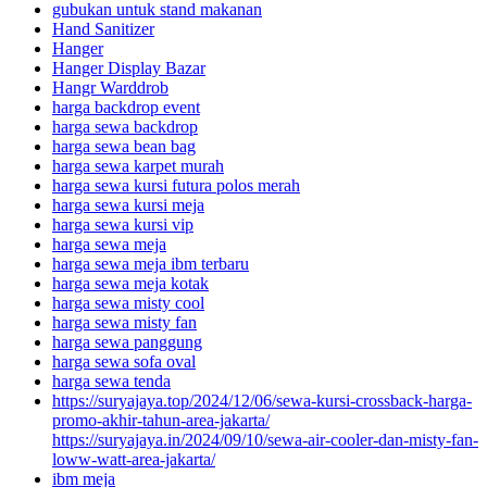
gubukan untuk stand makanan
Hand Sanitizer
Hanger
Hanger Display Bazar
Hangr Warddrob
harga backdrop event
harga sewa backdrop
harga sewa bean bag
harga sewa karpet murah
harga sewa kursi futura polos merah
harga sewa kursi meja
harga sewa kursi vip
harga sewa meja
harga sewa meja ibm terbaru
harga sewa meja kotak
harga sewa misty cool
harga sewa misty fan
harga sewa panggung
harga sewa sofa oval
harga sewa tenda
https://suryajaya.top/2024/12/06/sewa-kursi-crossback-harga-
promo-akhir-tahun-area-jakarta/
https://suryajaya.in/2024/09/10/sewa-air-cooler-dan-misty-fan-
loww-watt-area-jakarta/
ibm meja