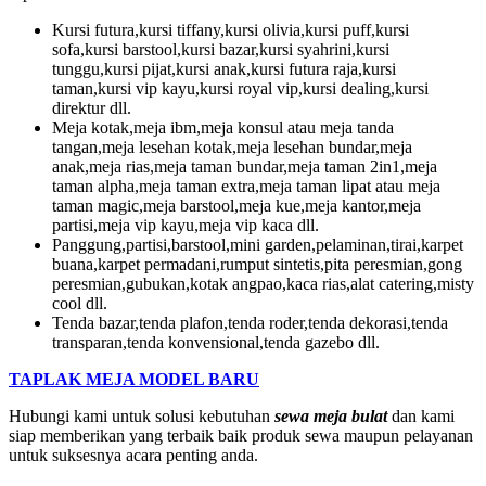
Kursi futura,kursi tiffany,kursi olivia,kursi puff,kursi
sofa,kursi barstool,kursi bazar,kursi syahrini,kursi
tunggu,kursi pijat,kursi anak,kursi futura raja,kursi
taman,kursi vip kayu,kursi royal vip,kursi dealing,kursi
direktur dll.
Meja kotak,meja ibm,meja konsul atau meja tanda
tangan,meja lesehan kotak,meja lesehan bundar,meja
anak,meja rias,meja taman bundar,meja taman 2in1,meja
taman alpha,meja taman extra,meja taman lipat atau meja
taman magic,meja barstool,meja kue,meja kantor,meja
partisi,meja vip kayu,meja vip kaca dll.
Panggung,partisi,barstool,mini garden,pelaminan,tirai,karpet
buana,karpet permadani,rumput sintetis,pita peresmian,gong
peresmian,gubukan,kotak angpao,kaca rias,alat catering,misty
cool dll.
Tenda bazar,tenda plafon,tenda roder,tenda dekorasi,tenda
transparan,tenda konvensional,tenda gazebo dll.
TAPLAK MEJA MODEL BARU
Hubungi kami untuk solusi kebutuhan
sewa meja bulat
dan kami
siap memberikan yang terbaik baik produk sewa maupun pelayanan
untuk suksesnya acara penting anda.