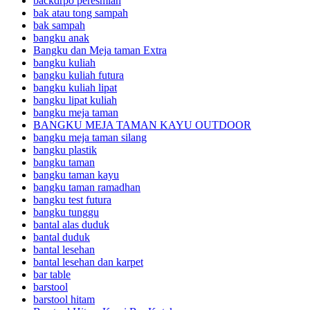
backdrpo peresmian
bak atau tong sampah
bak sampah
bangku anak
Bangku dan Meja taman Extra
bangku kuliah
bangku kuliah futura
bangku kuliah lipat
bangku lipat kuliah
bangku meja taman
BANGKU MEJA TAMAN KAYU OUTDOOR
bangku meja taman silang
bangku plastik
bangku taman
bangku taman kayu
bangku taman ramadhan
bangku test futura
bangku tunggu
bantal alas duduk
bantal duduk
bantal lesehan
bantal lesehan dan karpet
bar table
barstool
barstool hitam