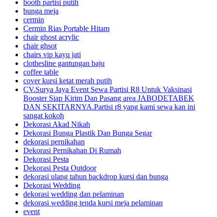
booth partisi putih
bunga meja
cermin
Cermin Rias Portable Hitam
chair ghost acrylic
chair ghsot
chairs vip kayu jati
clothesline gantungan baju
coffee table
cover kursi ketat merah putih
CV.Surya Jaya Event Sewa Partisi R8 Untuk Vaksinasi
Booster Siap Kirim Dan Pasang area JABODETABEK
DAN SEKITARNYA.Partisi r8 yang kami sewa kan ini
sangat kokoh
Dekorasi Akad Nikah
Dekorasi Bunga Plastik Dan Bunga Segar
dekorasi pernikahan
Dekorasi Pernikahan Di Rumah
Dekorasi Pesta
Dekorasi Pesta Outdoor
dekorasi ulang tahun backdrop kursi dan bunga
Dekorasi Wedding
dekorasi wedding dan pelaminan
dekorasi wedding tenda kursi meja pelaminan
event