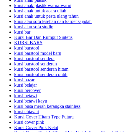
kursi anak plastik
kursi anak plastik warna-warni
kursi anak untuk acara ultah
kursi anak untuk pesta ulang tahun
kursi atau sofa lesehan dan karpet sajadah
kursi atau sofa studio
kursi bar
Kursi Bar Dan Rumput Sintetis
KURSI BARS
kursi barstool
kursi barstool model baru
kursi barstool sendera
kursi barstool senderan
kursi barstool senderan hitam
kursi barstool senderan putih
kursi bazar
kursi belajar
kursi bercover
kursi betawi
kursi betawi kayu
kursi busa merah kerangka stainless
kursi chiavari
Kursi Cover Hitam Type Futura
kursi cover pink
Kursi Cover Pink Ketat