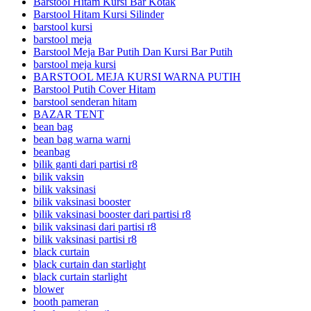
Barstool Hitam Kursi Bar Kotak
Barstool Hitam Kursi Silinder
barstool kursi
barstool meja
Barstool Meja Bar Putih Dan Kursi Bar Putih
barstool meja kursi
BARSTOOL MEJA KURSI WARNA PUTIH
Barstool Putih Cover Hitam
barstool senderan hitam
BAZAR TENT
bean bag
bean bag warna warni
beanbag
bilik ganti dari partisi r8
bilik vaksin
bilik vaksinasi
bilik vaksinasi booster
bilik vaksinasi booster dari partisi r8
bilik vaksinasi dari partisi r8
bilik vaksinasi partisi r8
black curtain
black curtain dan starlight
black curtain starlight
blower
booth pameran