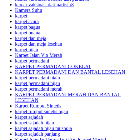
kamar vaksinasi dari partisi r8
Kamera Suhu
karpet
karpet acara
karpet bagus
karpet buana
karpet dan meja
karpet dan meja lesehan
karpet hijau
Karpet Jalan Vip Merah
karpet permadani
KARPET PERMADANI COKELAT
KARPET PERMADANI DAN BANTAL LESEHAN
karpet permadani hiaju
karpet permadani hijau
karpet permadani merah
KARPET PERMADANI MERAH DAN BANTAL
LESEHAN
Karpet Rumput Sintetis
karpet rumput sintetis hijau
karpet sajadah
karpet sajadah hijau
karpet sajadah hijau mushola
karpet sajadah panjang
Karpet Standar Permadani Dan Karpet Masjid