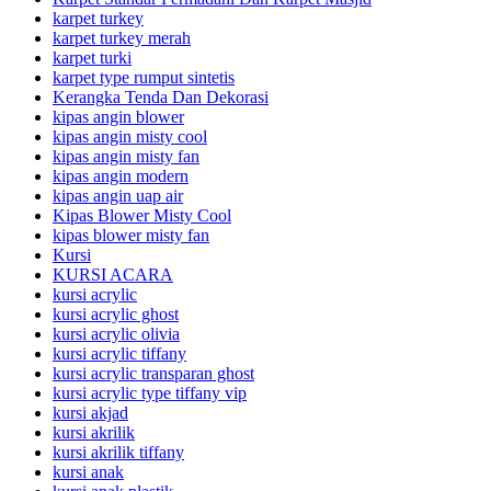
karpet turkey
karpet turkey merah
karpet turki
karpet type rumput sintetis
Kerangka Tenda Dan Dekorasi
kipas angin blower
kipas angin misty cool
kipas angin misty fan
kipas angin modern
kipas angin uap air
Kipas Blower Misty Cool
kipas blower misty fan
Kursi
KURSI ACARA
kursi acrylic
kursi acrylic ghost
kursi acrylic olivia
kursi acrylic tiffany
kursi acrylic transparan ghost
kursi acrylic type tiffany vip
kursi akjad
kursi akrilik
kursi akrilik tiffany
kursi anak