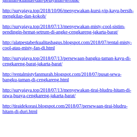
jaminan-kualitas-dan-pelayanan-terbaik/
http://suryajaya.top/2018/10/06/menyewakan-kursi-vip-kayu-bersih-
mengkilap-dan-kokoh/
http://suryajaya.top/2018/07/13/menyewakan-misty-cool-sistim-
pendingin-hemat-setrum-di-angke-cengkareng-jakarta-barat/
http://alatpestaberkualitasbagus.blogspot.com/2018/07/rental-misty-
cool-atau-misty-fan-di.html
http://suryajaya.top/2018/07/13/persewaan-bangku-taman-kayu-di-
cengkareng-barat-jakarta-barat/
http://rentalmistyfanmurah.blogspot.com/2018/07/pusat-sewa-
bangku-taman-di-cengkareng.html
http://suryajaya.top/2018/07/13/menyewakan-tirai-bludru-hitam-di-
rawa-buaya-cengkareng-jakarta-barat/
http://tiraidekorasi.blogspot.com/2018/07/persewaan-tirai-bludru-
hitam-di-duri.html