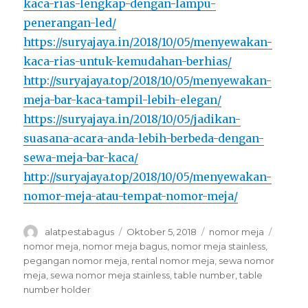
kaca-rias-lengkap-dengan-lampu-
penerangan-led/
https://suryajaya.in/2018/10/05/menyewakan-
kaca-rias-untuk-kemudahan-berhias/
http://suryajaya.top/2018/10/05/menyewakan-
meja-bar-kaca-tampil-lebih-elegan/
https://suryajaya.in/2018/10/05/jadikan-
suasana-acara-anda-lebih-berbeda-dengan-
sewa-meja-bar-kaca/
http://suryajaya.top/2018/10/05/menyewakan-
nomor-meja-atau-tempat-nomor-meja/
Author
Posted
Categories
Tags
alatpestabagus
Oktober 5, 2018
nomor meja
on
nomor meja
,
nomor meja bagus
,
nomor meja stainless
,
pegangan nomor meja
,
rental nomor meja
,
sewa nomor
meja
,
sewa nomor meja stainless
,
table number
,
table
number holder