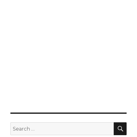
SEA
Search
for: