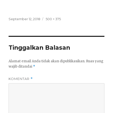
Posted
Full
September 12, 2018
500 × 375
on
size
Tinggalkan Balasan
Alamat email Anda tidak akan dipublikasikan.
Ruas yang
wajib ditandai
*
KOMENTAR
*