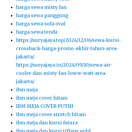
harga sewa misty fan
harga sewa panggung
harga sewa sofa oval
harga sewa tenda
https://suryajaya.top/2024/12/06/sewa-kursi-
crossback-harga-promo-akhir-tahun-area-
jakarta/
https://suryajaya.in/2024/09/10/sewa-air-
cooler-dan-misty-fan-loww-watt-area-
jakarta/
ibm meja
ibm meja cover hitam
IBM MEJA COVER PUTIH
ibm meja cover stretch hitam
ibm meja dan kursi futura
ibm meja dan kursi tiffany gold