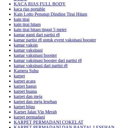
KACA RIAS FULL BODY
kaca rias portable
Kain Lotto Penutup Dinding Tirai Hitam
kain tirai
kain tirai hitam
kain tirai hitam tinggi 5 meter
kamar ganti dari partisi r8
kamar partisi r8 untuk event vaksinasi booster
kamar vaksin
kamar vaksinasi
kamar vaksinasi booster
kamar vaksinasi booster dari partisi r8
kamar vaksinasi dari partisi r8
Kamera Suhu
karpet
karpet acara
karpet bagus
karpet buana
karpet dan meja
karpet dan meja lesehan
karpet hijau
Karpet Jalan Vip Merah
karpet permadani
KARPET PERMADANI COKELAT
KARPET PERMADANI DAN BANTAL LESEHAN