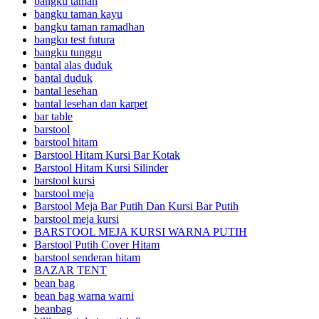
bangku taman
bangku taman kayu
bangku taman ramadhan
bangku test futura
bangku tunggu
bantal alas duduk
bantal duduk
bantal lesehan
bantal lesehan dan karpet
bar table
barstool
barstool hitam
Barstool Hitam Kursi Bar Kotak
Barstool Hitam Kursi Silinder
barstool kursi
barstool meja
Barstool Meja Bar Putih Dan Kursi Bar Putih
barstool meja kursi
BARSTOOL MEJA KURSI WARNA PUTIH
Barstool Putih Cover Hitam
barstool senderan hitam
BAZAR TENT
bean bag
bean bag warna warni
beanbag