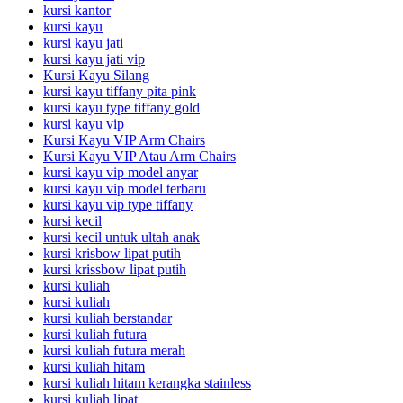
kursi kantor
kursi kayu
kursi kayu jati
kursi kayu jati vip
Kursi Kayu Silang
kursi kayu tiffany pita pink
kursi kayu type tiffany gold
kursi kayu vip
Kursi Kayu VIP Arm Chairs
Kursi Kayu VIP Atau Arm Chairs
kursi kayu vip model anyar
kursi kayu vip model terbaru
kursi kayu vip type tiffany
kursi kecil
kursi kecil untuk ultah anak
kursi krisbow lipat putih
kursi krissbow lipat putih
kursi kuliah
kursi kuliah
kursi kuliah berstandar
kursi kuliah futura
kursi kuliah futura merah
kursi kuliah hitam
kursi kuliah hitam kerangka stainless
kursi kuliah lipat