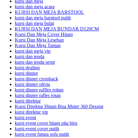
kursi dan meja
kursi dan meja acara
KURSI DAN MEJA BARSTOOL
kursi dan meja barstool putih
kursi dan meja bulat
KURSI DAN MEJA BUNDAR D120CM
Kursi Dan Meja Cover Hitam
Kursi Dan Meja Lesehan
Kursi Dan Meja Taman
kursi dan meja vip
kursi dan tenda
kursi dan tenda serut
kursi dealing
kursi dinner
kursi dinner crossback
kursi dinner olivia
kursi dinner raffles rottan
kursi dinner rafles rotan
kursi direktur
Kursi Direktur Hitam Bisa Muter 360 Derajat
kursi direktur vip
kursi event
kursi event cover hitam pita biru
kursi event cover putih
kursi event futura sofa putih