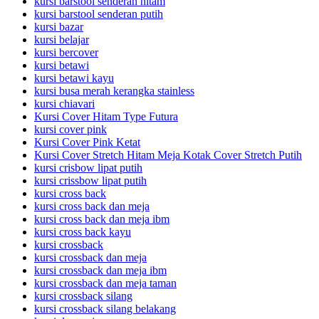
kursi barstool senderan hitam
kursi barstool senderan putih
kursi bazar
kursi belajar
kursi bercover
kursi betawi
kursi betawi kayu
kursi busa merah kerangka stainless
kursi chiavari
Kursi Cover Hitam Type Futura
kursi cover pink
Kursi Cover Pink Ketat
Kursi Cover Stretch Hitam Meja Kotak Cover Stretch Putih
kursi crisbow lipat putih
kursi crissbow lipat putih
kursi cross back
kursi cross back dan meja
kursi cross back dan meja ibm
kursi cross back kayu
kursi crossback
kursi crossback dan meja
kursi crossback dan meja ibm
kursi crossback dan meja taman
kursi crossback silang
kursi crossback silang belakang