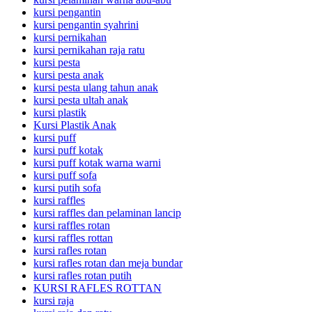
kursi pengantin
kursi pengantin syahrini
kursi pernikahan
kursi pernikahan raja ratu
kursi pesta
kursi pesta anak
kursi pesta ulang tahun anak
kursi pesta ultah anak
kursi plastik
Kursi Plastik Anak
kursi puff
kursi puff kotak
kursi puff kotak warna warni
kursi puff sofa
kursi putih sofa
kursi raffles
kursi raffles dan pelaminan lancip
kursi raffles rotan
kursi raffles rottan
kursi rafles rotan
kursi rafles rotan dan meja bundar
kursi rafles rotan putih
KURSI RAFLES ROTTAN
kursi raja