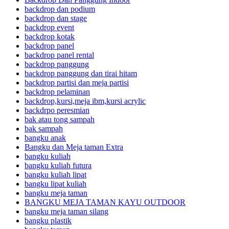
backdrop dan podium
backdrop dan stage
backdrop event
backdrop kotak
backdrop panel
backdrop panel rental
backdrop panggung
backdrop panggung dan tirai hitam
backdrop partisi dan meja partisi
backdrop pelaminan
backdrop,kursi,meja ibm,kursi acrylic
backdrpo peresmian
bak atau tong sampah
bak sampah
bangku anak
Bangku dan Meja taman Extra
bangku kuliah
bangku kuliah futura
bangku kuliah lipat
bangku lipat kuliah
bangku meja taman
BANGKU MEJA TAMAN KAYU OUTDOOR
bangku meja taman silang
bangku plastik