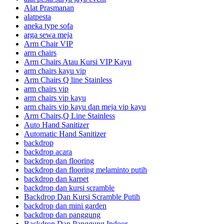
Alat Prasmanan
alatpesta
aneka type sofa
arga sewa meja
Arm Chair VIP
arm chairs
Arm Chairs Atau Kursi VIP Kayu
arm chairs kayu vip
Arm Chairs Q line Stainless
arm chairs vip
arm chairs vip kayu
arm chairs vip kayu dan meja vip kayu
Arm Chairs,Q Line Stainless
Auto Hand Sanitizer
Automatic Hand Sanitizer
backdrop
backdrop acara
backdrop dan flooring
backdrop dan flooring melaminto putih
backdrop dan karpet
backdrop dan kursi scramble
Backdrop Dan Kursi Scramble Putih
backdrop dan mini garden
backdrop dan panggung
Backdrop Dan Panggung Indoor