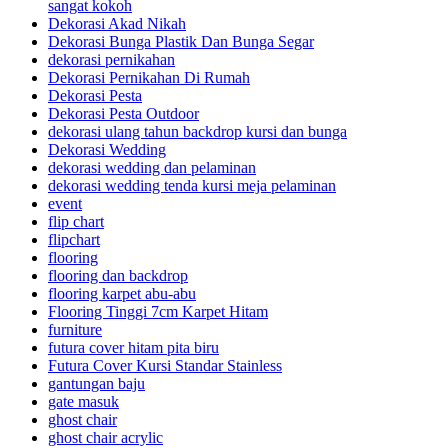
sangat kokoh
Dekorasi Akad Nikah
Dekorasi Bunga Plastik Dan Bunga Segar
dekorasi pernikahan
Dekorasi Pernikahan Di Rumah
Dekorasi Pesta
Dekorasi Pesta Outdoor
dekorasi ulang tahun backdrop kursi dan bunga
Dekorasi Wedding
dekorasi wedding dan pelaminan
dekorasi wedding tenda kursi meja pelaminan
event
flip chart
flipchart
flooring
flooring dan backdrop
flooring karpet abu-abu
Flooring Tinggi 7cm Karpet Hitam
furniture
futura cover hitam pita biru
Futura Cover Kursi Standar Stainless
gantungan baju
gate masuk
ghost chair
ghost chair acrylic