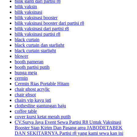
bilik ganti dari partisi r8
bilik vaksin
bilik vaksinasi
bilik vaksinasi booster
bilik vaksinasi booster dari partisi r8
bilik vaksinasi dari partisi r8
bilik vaksinasi partisi r8
black curtain
black curtain dan starlight
black curtain starlight
blower
booth pameran
booth partisi putih
bunga meja
cermin
Cermin Rias Portable Hitam
chair ghost acrylic
chair ghsot
chairs vip kayu jati
clothesline gantungan baju
coffee table
cover kursi ketat merah putih
CV.Surya Jaya Event Sewa Partisi R8 Untuk Vaksinasi
Booster Siap Kirim Dan Pasang area JABODETABEK
DAN SEKITARNYA.Partisi r8 yang kami sewa kan ini