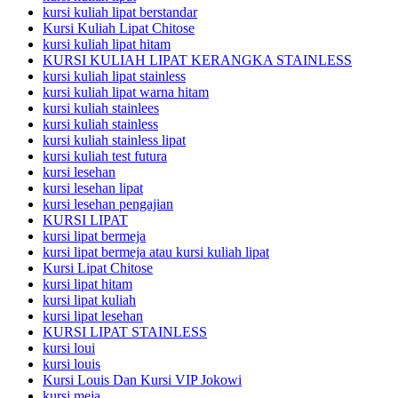
kursi kuliah lipat berstandar
Kursi Kuliah Lipat Chitose
kursi kuliah lipat hitam
KURSI KULIAH LIPAT KERANGKA STAINLESS
kursi kuliah lipat stainless
kursi kuliah lipat warna hitam
kursi kuliah stainlees
kursi kuliah stainless
kursi kuliah stainless lipat
kursi kuliah test futura
kursi lesehan
kursi lesehan lipat
kursi lesehan pengajian
KURSI LIPAT
kursi lipat bermeja
kursi lipat bermeja atau kursi kuliah lipat
Kursi Lipat Chitose
kursi lipat hitam
kursi lipat kuliah
kursi lipat lesehan
KURSI LIPAT STAINLESS
kursi loui
kursi louis
Kursi Louis Dan Kursi VIP Jokowi
kursi meja