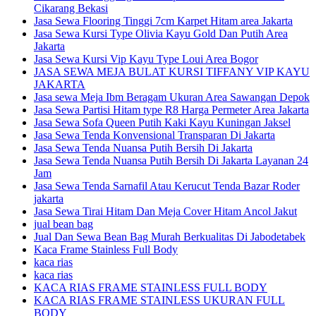
Cikarang Bekasi
Jasa Sewa Flooring Tinggi 7cm Karpet Hitam area Jakarta
Jasa Sewa Kursi Type Olivia Kayu Gold Dan Putih Area
Jakarta
Jasa Sewa Kursi Vip Kayu Type Loui Area Bogor
JASA SEWA MEJA BULAT KURSI TIFFANY VIP KAYU
JAKARTA
Jasa sewa Meja Ibm Beragam Ukuran Area Sawangan Depok
Jasa Sewa Partisi Hitam type R8 Harga Permeter Area Jakarta
Jasa Sewa Sofa Queen Putih Kaki Kayu Kuningan Jaksel
Jasa Sewa Tenda Konvensional Transparan Di Jakarta
Jasa Sewa Tenda Nuansa Putih Bersih Di Jakarta
Jasa Sewa Tenda Nuansa Putih Bersih Di Jakarta Layanan 24
Jam
Jasa Sewa Tenda Sarnafil Atau Kerucut Tenda Bazar Roder
jakarta
Jasa Sewa Tirai Hitam Dan Meja Cover Hitam Ancol Jakut
jual bean bag
Jual Dan Sewa Bean Bag Murah Berkualitas Di Jabodetabek
Kaca Frame Stainless Full Body
kaca rias
kaca rias
KACA RIAS FRAME STAINLESS FULL BODY
KACA RIAS FRAME STAINLESS UKURAN FULL
BODY