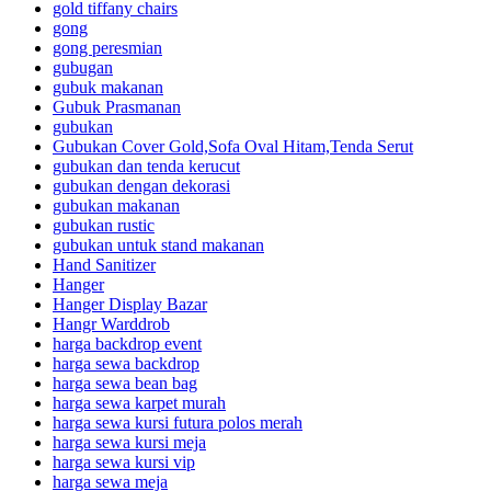
gold tiffany chairs
gong
gong peresmian
gubugan
gubuk makanan
Gubuk Prasmanan
gubukan
Gubukan Cover Gold,Sofa Oval Hitam,Tenda Serut
gubukan dan tenda kerucut
gubukan dengan dekorasi
gubukan makanan
gubukan rustic
gubukan untuk stand makanan
Hand Sanitizer
Hanger
Hanger Display Bazar
Hangr Warddrob
harga backdrop event
harga sewa backdrop
harga sewa bean bag
harga sewa karpet murah
harga sewa kursi futura polos merah
harga sewa kursi meja
harga sewa kursi vip
harga sewa meja