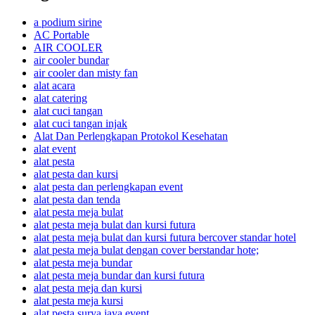
a podium sirine
AC Portable
AIR COOLER
air cooler bundar
air cooler dan misty fan
alat acara
alat catering
alat cuci tangan
alat cuci tangan injak
Alat Dan Perlengkapan Protokol Kesehatan
alat event
alat pesta
alat pesta dan kursi
alat pesta dan perlengkapan event
alat pesta dan tenda
alat pesta meja bulat
alat pesta meja bulat dan kursi futura
alat pesta meja bulat dan kursi futura bercover standar hotel
alat pesta meja bulat dengan cover berstandar hote;
alat pesta meja bundar
alat pesta meja bundar dan kursi futura
alat pesta meja dan kursi
alat pesta meja kursi
alat pesta surya jaya event