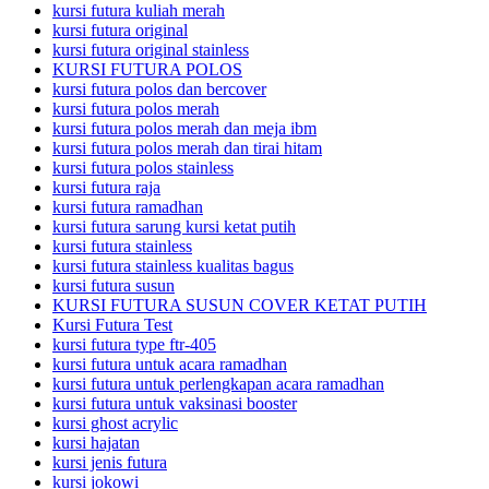
kursi futura kuliah merah
kursi futura original
kursi futura original stainless
KURSI FUTURA POLOS
kursi futura polos dan bercover
kursi futura polos merah
kursi futura polos merah dan meja ibm
kursi futura polos merah dan tirai hitam
kursi futura polos stainless
kursi futura raja
kursi futura ramadhan
kursi futura sarung kursi ketat putih
kursi futura stainless
kursi futura stainless kualitas bagus
kursi futura susun
KURSI FUTURA SUSUN COVER KETAT PUTIH
Kursi Futura Test
kursi futura type ftr-405
kursi futura untuk acara ramadhan
kursi futura untuk perlengkapan acara ramadhan
kursi futura untuk vaksinasi booster
kursi ghost acrylic
kursi hajatan
kursi jenis futura
kursi jokowi