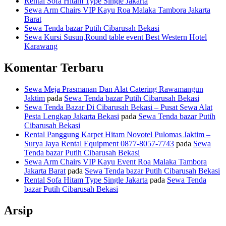
Rental Sofa Hitam Type Single Jakarta
Sewa Arm Chairs VIP Kayu Roa Malaka Tambora Jakarta
Barat
Sewa Tenda bazar Putih Cibarusah Bekasi
Sewa Kursi Susun,Round table event Best Western Hotel
Karawang
Komentar Terbaru
Sewa Meja Prasmanan Dan Alat Catering Rawamangun
Jaktim
pada
Sewa Tenda bazar Putih Cibarusah Bekasi
Sewa Tenda Bazar Di Cibarusah Bekasi – Pusat Sewa Alat
Pesta Lengkap Jakarta Bekasi
pada
Sewa Tenda bazar Putih
Cibarusah Bekasi
Rental Panggung Karpet Hitam Novotel Pulomas Jaktim –
Surya Jaya Rental Equipment 0877-8057-7743
pada
Sewa
Tenda bazar Putih Cibarusah Bekasi
Sewa Arm Chairs VIP Kayu Event Roa Malaka Tambora
Jakarta Barat
pada
Sewa Tenda bazar Putih Cibarusah Bekasi
Rental Sofa Hitam Type Single Jakarta
pada
Sewa Tenda
bazar Putih Cibarusah Bekasi
Arsip