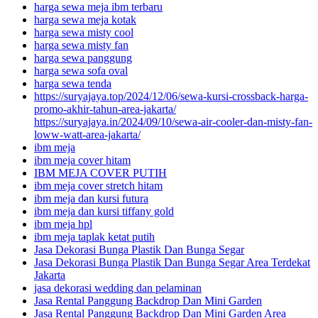
harga sewa meja ibm terbaru
harga sewa meja kotak
harga sewa misty cool
harga sewa misty fan
harga sewa panggung
harga sewa sofa oval
harga sewa tenda
https://suryajaya.top/2024/12/06/sewa-kursi-crossback-harga-
promo-akhir-tahun-area-jakarta/
https://suryajaya.in/2024/09/10/sewa-air-cooler-dan-misty-fan-
loww-watt-area-jakarta/
ibm meja
ibm meja cover hitam
IBM MEJA COVER PUTIH
ibm meja cover stretch hitam
ibm meja dan kursi futura
ibm meja dan kursi tiffany gold
ibm meja hpl
ibm meja taplak ketat putih
Jasa Dekorasi Bunga Plastik Dan Bunga Segar
Jasa Dekorasi Bunga Plastik Dan Bunga Segar Area Terdekat
Jakarta
jasa dekorasi wedding dan pelaminan
Jasa Rental Panggung Backdrop Dan Mini Garden
Jasa Rental Panggung Backdrop Dan Mini Garden Area