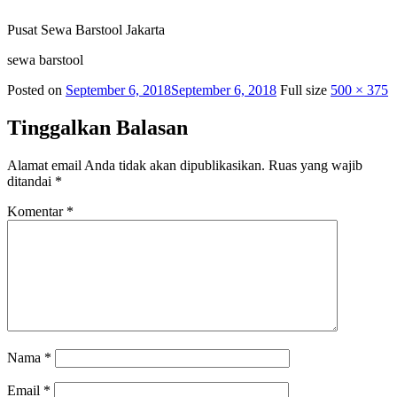
Pusat Sewa Barstool Jakarta
sewa barstool
Posted on
September 6, 2018
September 6, 2018
Full size
500 × 375
Tinggalkan Balasan
Alamat email Anda tidak akan dipublikasikan.
Ruas yang wajib
ditandai
*
Komentar
*
Nama
*
Email
*