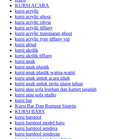
KURSI ACARA
kursi acrylic
kursi acrylic ghost
kursi acrylic olivia
kursi acrylic tiffany
kursi acrylic transparan ghost
kursi acrylic type tiffany vip
kursi akjad
kursi akrilik
kursi akrilik tiffany
kursi anak
kursi anak plastik
kursi anak plastik warna-warni
kursi anak untuk acara ultah
kursi anak untuk pesta ulang tahun
kursi atau sofa lesehan dan karpet sajadah
kursi atau sofa studio
kursi bar
Kursi Bar Dan Rumput Sintetis
KURSI BARS
kursi barstool
kursi barstool model baru
kursi barstool sendera
kursi barstool senderan