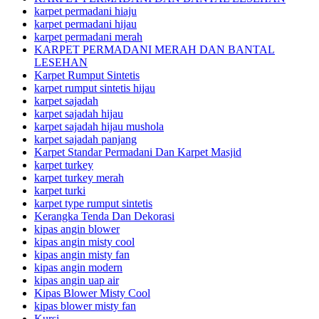
karpet permadani hiaju
karpet permadani hijau
karpet permadani merah
KARPET PERMADANI MERAH DAN BANTAL
LESEHAN
Karpet Rumput Sintetis
karpet rumput sintetis hijau
karpet sajadah
karpet sajadah hijau
karpet sajadah hijau mushola
karpet sajadah panjang
Karpet Standar Permadani Dan Karpet Masjid
karpet turkey
karpet turkey merah
karpet turki
karpet type rumput sintetis
Kerangka Tenda Dan Dekorasi
kipas angin blower
kipas angin misty cool
kipas angin misty fan
kipas angin modern
kipas angin uap air
Kipas Blower Misty Cool
kipas blower misty fan
Kursi