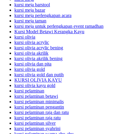
kursi meja barstool
kursi meja bazar
kursi meja perlengkapan acara
kursi meja taman
kursi meja untuk perlengkapan event ramadhan
Kursi Model Betawi Kerangka Kayu
kursi olivia
kursi olivia acrylic
kursi olivia acrylic bening
kursi olivia akrilik
kursi olivia akrilik bening
kursi olivia dan pita
kursi olivia gold
kursi olivia gold dan putih
KURSI OLIVIA KAYU
kursi olivia kayu gold
kursi pelaminan
kursi pelaminan betawi
kursi pelaminan minimalis
kursi pelaminan pengantin
kursi pelaminan raja dan ratu
kursi pelaminan raja ratu
kursi pelaminan silver
kursi pelaminan syahrini
kursi pelaminan warna abu-abu