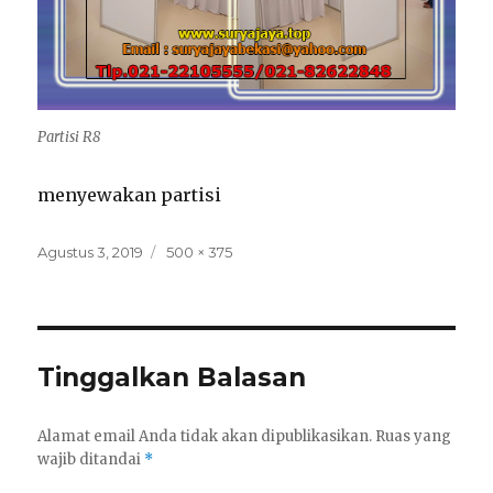
Partisi R8
menyewakan partisi
Posted
Full
Agustus 3, 2019
500 × 375
on
size
Tinggalkan Balasan
Alamat email Anda tidak akan dipublikasikan.
Ruas yang
wajib ditandai
*