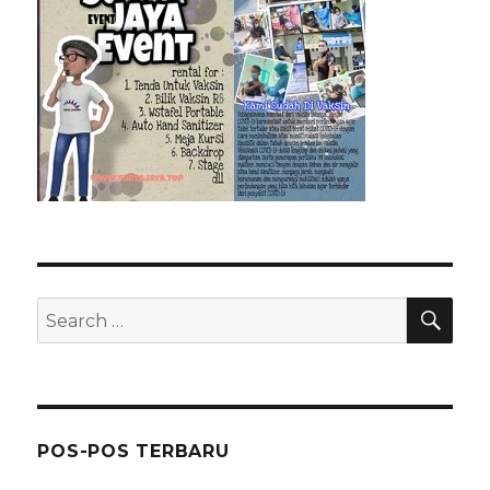
SEA
Search
for:
POS-POS TERBARU