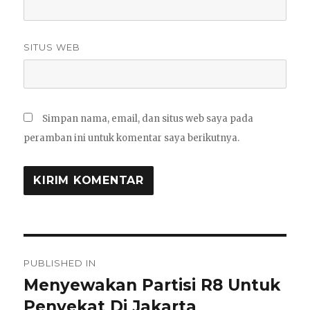
SITUS WEB
Simpan nama, email, dan situs web saya pada
peramban ini untuk komentar saya berikutnya.
Navigasi
PUBLISHED IN
pos
Menyewakan Partisi R8 Untuk
Penyekat Di Jakarta