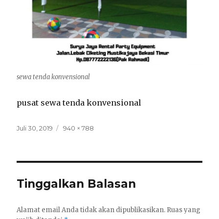
sewa tenda konvensional
pusat sewa tenda konvensional
Posted
Full
Juli 30, 2019
940 × 788
on
size
Tinggalkan Balasan
Alamat email Anda tidak akan dipublikasikan.
Ruas yang