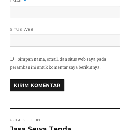
EMAIL
*
SITUS WEB
Simpan nama, email, dan situs web saya pada
peramban ini untuk komentar saya berikutnya.
Navigasi
PUBLISHED IN
pos
Jasa Sewa Tenda