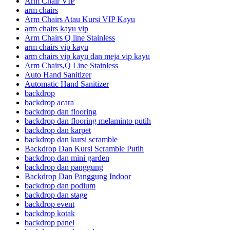
Arm Chair VIP
arm chairs
Arm Chairs Atau Kursi VIP Kayu
arm chairs kayu vip
Arm Chairs Q line Stainless
arm chairs vip kayu
arm chairs vip kayu dan meja vip kayu
Arm Chairs,Q Line Stainless
Auto Hand Sanitizer
Automatic Hand Sanitizer
backdrop
backdrop acara
backdrop dan flooring
backdrop dan flooring melaminto putih
backdrop dan karpet
backdrop dan kursi scramble
Backdrop Dan Kursi Scramble Putih
backdrop dan mini garden
backdrop dan panggung
Backdrop Dan Panggung Indoor
backdrop dan podium
backdrop dan stage
backdrop event
backdrop kotak
backdrop panel