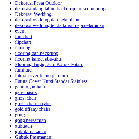
Dekorasi Pesta Outdoor
dekorasi ulang tahun backdrop kursi dan bunga
Dekorasi Wedding
dekorasi wedding dan pelaminan
dekorasi wedding tenda kursi meja pelaminan
event
flip chart
flipchart
flooring
flooring dan backdrop
flooring karpet abu-abu
Flooring Tinggi 7cm Karpet Hitam
furniture
futura cover hitam pita biru
Futura Cover Kursi Standar Stainless
gantungan baju
gate masuk
ghost chair
ghost chair acrylic
gold tiffany chairs
gong
gong peresmian
gubugan
gubuk makanan
Gubuk Prasmanan