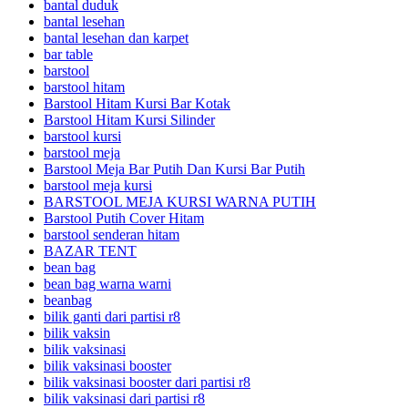
bantal duduk
bantal lesehan
bantal lesehan dan karpet
bar table
barstool
barstool hitam
Barstool Hitam Kursi Bar Kotak
Barstool Hitam Kursi Silinder
barstool kursi
barstool meja
Barstool Meja Bar Putih Dan Kursi Bar Putih
barstool meja kursi
BARSTOOL MEJA KURSI WARNA PUTIH
Barstool Putih Cover Hitam
barstool senderan hitam
BAZAR TENT
bean bag
bean bag warna warni
beanbag
bilik ganti dari partisi r8
bilik vaksin
bilik vaksinasi
bilik vaksinasi booster
bilik vaksinasi booster dari partisi r8
bilik vaksinasi dari partisi r8