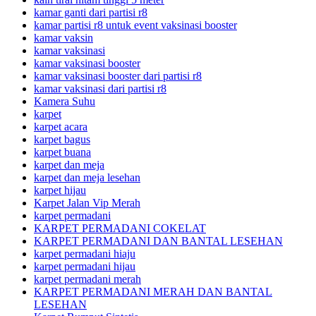
kamar ganti dari partisi r8
kamar partisi r8 untuk event vaksinasi booster
kamar vaksin
kamar vaksinasi
kamar vaksinasi booster
kamar vaksinasi booster dari partisi r8
kamar vaksinasi dari partisi r8
Kamera Suhu
karpet
karpet acara
karpet bagus
karpet buana
karpet dan meja
karpet dan meja lesehan
karpet hijau
Karpet Jalan Vip Merah
karpet permadani
KARPET PERMADANI COKELAT
KARPET PERMADANI DAN BANTAL LESEHAN
karpet permadani hiaju
karpet permadani hijau
karpet permadani merah
KARPET PERMADANI MERAH DAN BANTAL
LESEHAN