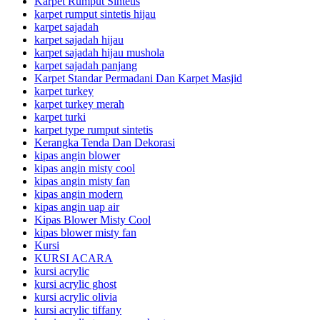
Karpet Rumput Sintetis
karpet rumput sintetis hijau
karpet sajadah
karpet sajadah hijau
karpet sajadah hijau mushola
karpet sajadah panjang
Karpet Standar Permadani Dan Karpet Masjid
karpet turkey
karpet turkey merah
karpet turki
karpet type rumput sintetis
Kerangka Tenda Dan Dekorasi
kipas angin blower
kipas angin misty cool
kipas angin misty fan
kipas angin modern
kipas angin uap air
Kipas Blower Misty Cool
kipas blower misty fan
Kursi
KURSI ACARA
kursi acrylic
kursi acrylic ghost
kursi acrylic olivia
kursi acrylic tiffany