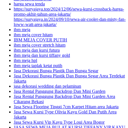
harga sewa tenda
https://suryajaya.top/2024/12/06/sewa-kursi-crossback-harga-
promo-akhir-tahun-area-jakarta/
https://suryajaya.in/2024/09/10/sewa-air-cooler-dan-misty-fan-
loww-watt-area-jakarta/
ibm meja
ibm meja cover hitam
IBM MEJA COVER PUTIH
ibm meja cover stretch hitam
ibm meja dan kursi futura
ibm meja dan kursi tiffany gold
ibm meja hpl
ibm meja taplak ketat putih
Jasa Dekorasi Bunga Plastik Dan Bunga Segar
Jasa Dekorasi Bunga Plastik Dan Bunga Segar Area Terdekat
Jakarta
jasa dekorasi wedding dan pelaminan
Jasa Rental Panggung Backdrop Dan Mini Garden
Jasa Rental Panggung Backdrop Dan Mini Garden Area
Cikarang Bekasi
Jasa Sewa Flooring Tinggi 7cm Karpet Hitam area Jakarta
Jasa Sewa Kursi Type Olivia Kayu Gold Dan Putih Area
Jakarta
Jasa Sewa Kursi Vip Kayu Type Loui Area Bogor
JASA SEWA MEJA BULAT KURSI TIFFANY VIP KAYU