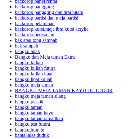
backdrop panel rental
backdrop panggung
backdrop panggung dan tirai hitam
backdrop partisi dan meja partisi
backdrop pelaminan
backdrop,kursi,meja ibm,kursi acrylic
backdrpo peresmian
bak atau tong sampah
bak sampah
bangku anak
Bangku dan Meja taman Extra
bangku kuliah
bangku kuliah futura
bangku kuliah lipat
bangku lipat kuliah
bangku meja taman
BANGKU MEJA TAMAN KAYU OUTDOOR
bangku meja taman silang
bangku plastik
bangku taman
bangku taman kayu
bangku taman ramadhan
bangku test futura
bangku tunggu
bantal alas duduk