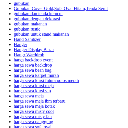
gubukan
Gubukan Cover Gold,Sofa Oval Hitam,Tenda Serut
gubukan dan tenda kerucut
gubukan dengan dekorasi
gubukan makanan
gubukan rustic
gubukan untuk stand makanan
Hand Sanitizer
Hanger
Hanger Display Bazar
Hangr Warddrob
harga backdrop event
harga sewa backdrop
harga sewa bean bag
harga sewa karpet murah
harga sewa kursi futura polos merah
harga sewa kursi meja
harga sewa kursi vip
harga sewa meja
harga sewa meja ibm terbaru
harga sewa meja kotak
harga sewa misty cool
harga sewa misty fan
harga sewa panggung
harga sewa sofa oval