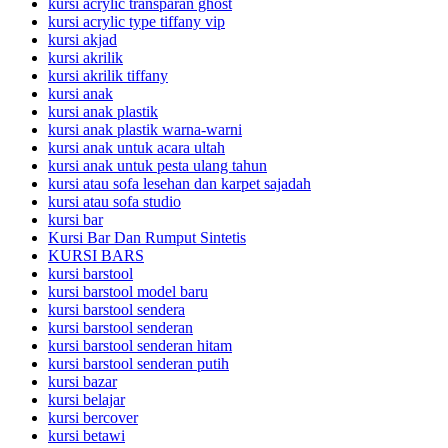
kursi acrylic transparan ghost
kursi acrylic type tiffany vip
kursi akjad
kursi akrilik
kursi akrilik tiffany
kursi anak
kursi anak plastik
kursi anak plastik warna-warni
kursi anak untuk acara ultah
kursi anak untuk pesta ulang tahun
kursi atau sofa lesehan dan karpet sajadah
kursi atau sofa studio
kursi bar
Kursi Bar Dan Rumput Sintetis
KURSI BARS
kursi barstool
kursi barstool model baru
kursi barstool sendera
kursi barstool senderan
kursi barstool senderan hitam
kursi barstool senderan putih
kursi bazar
kursi belajar
kursi bercover
kursi betawi