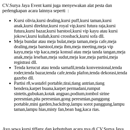
CV.Surya Jaya Event kami juga menyewakan alat pesta dan
perlengkapan acara lainnya seperti :
Kursi olivia,kursi dealing,kursi puff,kursi taman,kursi
anak,kursi direktur,kursi royal vip,kursi futura raja,kursi
futura,kursi bazar,kursi barstool,kursi vip kayu atau kursi
jokowi,kursi kuliah,kursi crossback,kursi sofa dll.
Meja bundar atau meja bulat,meja taman,meja cafe,meja
dealing,meja barstool,meja ibm,meja meeting,meja vip
kayu,meja vip kaca,meja konsul atau meja tanda tangan,meja
anak,meja lesehan,meja sudut,meja kue,meja partisi,meja
registrasi dll.
Tenda kerucut atau tenda sarnafil,tenda konvensional,tenda
roder,tenda bazar,tenda cafe,tenda plafon,tenda dekorasi,tenda
gazebo dll.
Partisi r8,wastafel portable,tirai,tiang antrian,tiang
bendera,karpet buana,karpet permadani,rumput
sintetis,gubukan,kotak angpao,podium,tombol sirine
peresmian,pita peresmian,gong peresmian,panggung
portable,mini garden,backdrop,lampu sorot panggung,lampu
taman,lampu hias,misty fan,bean bag,kaca rias.
Ayo sewa kursi tiffany dan kebutuhan acara nya di CV.Surya Jaya