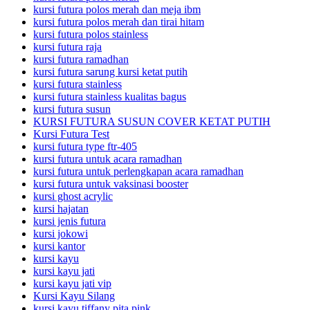
kursi futura polos merah dan meja ibm
kursi futura polos merah dan tirai hitam
kursi futura polos stainless
kursi futura raja
kursi futura ramadhan
kursi futura sarung kursi ketat putih
kursi futura stainless
kursi futura stainless kualitas bagus
kursi futura susun
KURSI FUTURA SUSUN COVER KETAT PUTIH
Kursi Futura Test
kursi futura type ftr-405
kursi futura untuk acara ramadhan
kursi futura untuk perlengkapan acara ramadhan
kursi futura untuk vaksinasi booster
kursi ghost acrylic
kursi hajatan
kursi jenis futura
kursi jokowi
kursi kantor
kursi kayu
kursi kayu jati
kursi kayu jati vip
Kursi Kayu Silang
kursi kayu tiffany pita pink