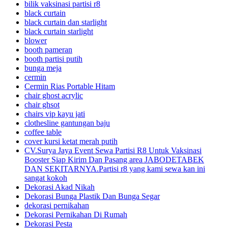
bilik vaksinasi partisi r8
black curtain
black curtain dan starlight
black curtain starlight
blower
booth pameran
booth partisi putih
bunga meja
cermin
Cermin Rias Portable Hitam
chair ghost acrylic
chair ghsot
chairs vip kayu jati
clothesline gantungan baju
coffee table
cover kursi ketat merah putih
CV.Surya Jaya Event Sewa Partisi R8 Untuk Vaksinasi
Booster Siap Kirim Dan Pasang area JABODETABEK
DAN SEKITARNYA.Partisi r8 yang kami sewa kan ini
sangat kokoh
Dekorasi Akad Nikah
Dekorasi Bunga Plastik Dan Bunga Segar
dekorasi pernikahan
Dekorasi Pernikahan Di Rumah
Dekorasi Pesta