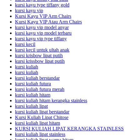
kursi kayu type tiffany gold
kursi kayu vip
Kursi Kayu VIP Arm Chairs
Kursi Kayu VIP Atau Arm Chairs
kursi kayu vip model anyar
kursi kayu vip model terbaru
kursi kayu vip type tiffany
kursi kecil
kursi kecil untuk ultah anak
kursi krisbow lipat putih
kursi krissbow lipat putih
kursi kuliah
kursi kuliah
kursi kuliah berstandar
kursi kuliah futura
kursi kuliah futura merah
kursi kuliah hitam
kursi kuliah hitam kerangka stainless
kursi kuliah lipat
kursi kuliah lipat berstandar
Kursi Kuliah Lipat Chitose
kursi kuliah lipat hitam
KURSI KULIAH LIPAT KERANGKA STAINLESS
kursi kuliah lipat stainless
kursi kuliah lipat warna hitam