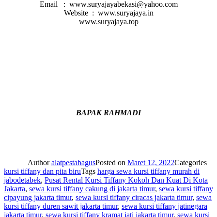
Email : www.suryajayabekasi@yahoo.com
Website : www.suryajaya.in
www.suryajaya.top
BAPAK RAHMADI
Author
alatpestabagus
Posted on
Maret 12, 2022
Categories
kursi tiffany dan pita biru
Tags
harga sewa kursi tiffany murah di
jabodetabek
,
Pusat Rental Kursi Tiffany Kokoh Dan Kuat Di Kota
Jakarta
,
sewa kursi tiffany cakung di jakarta timur
,
sewa kursi tiffany
cipayung jakarta timur
,
sewa kursi tiffany ciracas jakarta timur
,
sewa
kursi tiffany duren sawit jakarta timur
,
sewa kursi tiffany jatinegara
jakarta timur
,
sewa kursi tiffany kramat jati jakarta timur
,
sewa kursi