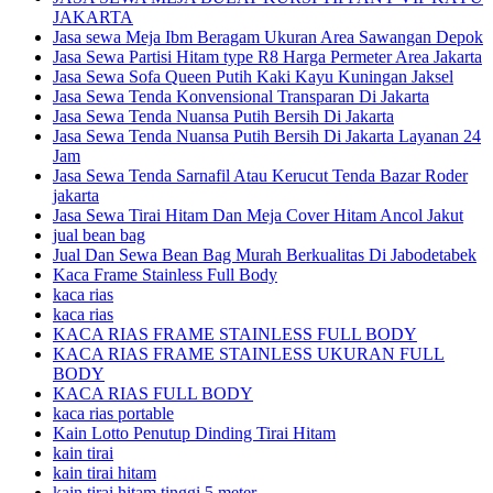
JAKARTA
Jasa sewa Meja Ibm Beragam Ukuran Area Sawangan Depok
Jasa Sewa Partisi Hitam type R8 Harga Permeter Area Jakarta
Jasa Sewa Sofa Queen Putih Kaki Kayu Kuningan Jaksel
Jasa Sewa Tenda Konvensional Transparan Di Jakarta
Jasa Sewa Tenda Nuansa Putih Bersih Di Jakarta
Jasa Sewa Tenda Nuansa Putih Bersih Di Jakarta Layanan 24
Jam
Jasa Sewa Tenda Sarnafil Atau Kerucut Tenda Bazar Roder
jakarta
Jasa Sewa Tirai Hitam Dan Meja Cover Hitam Ancol Jakut
jual bean bag
Jual Dan Sewa Bean Bag Murah Berkualitas Di Jabodetabek
Kaca Frame Stainless Full Body
kaca rias
kaca rias
KACA RIAS FRAME STAINLESS FULL BODY
KACA RIAS FRAME STAINLESS UKURAN FULL
BODY
KACA RIAS FULL BODY
kaca rias portable
Kain Lotto Penutup Dinding Tirai Hitam
kain tirai
kain tirai hitam
kain tirai hitam tinggi 5 meter