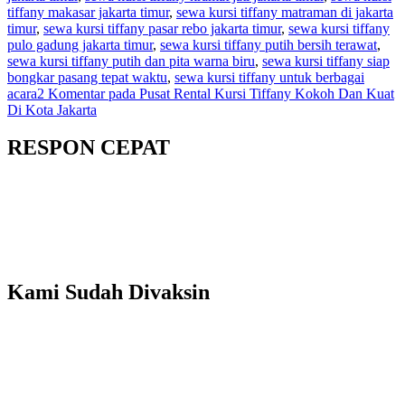
tiffany makasar jakarta timur
,
sewa kursi tiffany matraman di jakarta
timur
,
sewa kursi tiffany pasar rebo jakarta timur
,
sewa kursi tiffany
pulo gadung jakarta timur
,
sewa kursi tiffany putih bersih terawat
,
sewa kursi tiffany putih dan pita warna biru
,
sewa kursi tiffany siap
bongkar pasang tepat waktu
,
sewa kursi tiffany untuk berbagai
acara
2 Komentar
pada Pusat Rental Kursi Tiffany Kokoh Dan Kuat
Di Kota Jakarta
RESPON CEPAT
Kami Sudah Divaksin