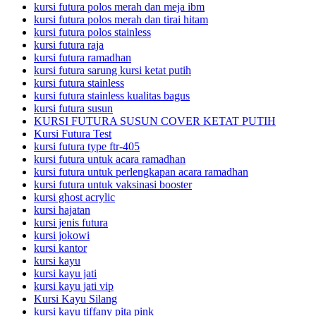
kursi futura polos merah dan meja ibm
kursi futura polos merah dan tirai hitam
kursi futura polos stainless
kursi futura raja
kursi futura ramadhan
kursi futura sarung kursi ketat putih
kursi futura stainless
kursi futura stainless kualitas bagus
kursi futura susun
KURSI FUTURA SUSUN COVER KETAT PUTIH
Kursi Futura Test
kursi futura type ftr-405
kursi futura untuk acara ramadhan
kursi futura untuk perlengkapan acara ramadhan
kursi futura untuk vaksinasi booster
kursi ghost acrylic
kursi hajatan
kursi jenis futura
kursi jokowi
kursi kantor
kursi kayu
kursi kayu jati
kursi kayu jati vip
Kursi Kayu Silang
kursi kayu tiffany pita pink