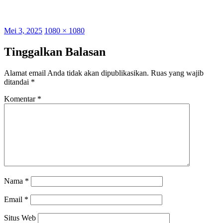
Posted
Full
Mei 3, 2025
1080 × 1080
on
size
Tinggalkan Balasan
Alamat email Anda tidak akan dipublikasikan.
Ruas yang wajib
ditandai
*
Komentar
*
Nama
*
Email
*
Situs Web