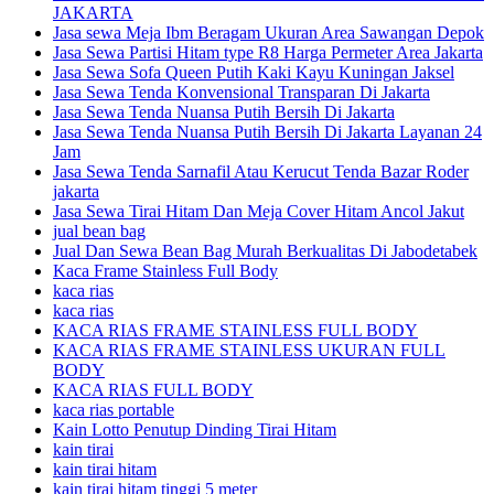
JAKARTA
Jasa sewa Meja Ibm Beragam Ukuran Area Sawangan Depok
Jasa Sewa Partisi Hitam type R8 Harga Permeter Area Jakarta
Jasa Sewa Sofa Queen Putih Kaki Kayu Kuningan Jaksel
Jasa Sewa Tenda Konvensional Transparan Di Jakarta
Jasa Sewa Tenda Nuansa Putih Bersih Di Jakarta
Jasa Sewa Tenda Nuansa Putih Bersih Di Jakarta Layanan 24
Jam
Jasa Sewa Tenda Sarnafil Atau Kerucut Tenda Bazar Roder
jakarta
Jasa Sewa Tirai Hitam Dan Meja Cover Hitam Ancol Jakut
jual bean bag
Jual Dan Sewa Bean Bag Murah Berkualitas Di Jabodetabek
Kaca Frame Stainless Full Body
kaca rias
kaca rias
KACA RIAS FRAME STAINLESS FULL BODY
KACA RIAS FRAME STAINLESS UKURAN FULL
BODY
KACA RIAS FULL BODY
kaca rias portable
Kain Lotto Penutup Dinding Tirai Hitam
kain tirai
kain tirai hitam
kain tirai hitam tinggi 5 meter