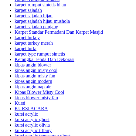
karpet rumput sintetis hijau
karpet sajadah
karpet sajadah hijau
karpet sajadah hijau mushola
karpet sajadah panjang
Karpet Standar Permadani Dan Karpet Masjid
karpet turkey
karpet turkey merah
karpet turki
karpet type rumput sintetis
Kerangka Tenda Dan Dekorasi
kipas angin blower
kipas angin misty cool
kipas angin misty fan
kipas angin modern
kipas angin uap air
Kipas Blower Misty Cool
kipas blower misty fan
Kursi
KURSI ACARA
kursi acrylic
kursi acrylic ghost
kursi acrylic olivia
kursi acrylic tiffany
kursi acrylic transparan ghost