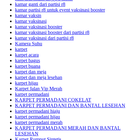
kamar ganti dari partisi r8
kamar partisi r8 untuk event vaksinasi booster
kamar vaksin
kamar vaksinasi
kamar vaksinasi booster
kamar vaksinasi booster dari partisi r8
kamar vaksinasi dari partisi r8
Kamera Suhu
karpet
karpet acara
karpet bagus
karpet buana
karpet dan meja
karpet dan meja lesehan
karpet hijau
Karpet Jalan Vip Merah
karpet permadani
KARPET PERMADANI COKELAT
KARPET PERMADANI DAN BANTAL LESEHAN
karpet permadani hiaju
karpet permadani hijau
karpet permadani merah
KARPET PERMADANI MERAH DAN BANTAL
LESEHAN
Karpet Rumput Sintetis