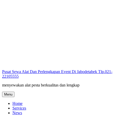
Skip
to
content
Pusat Sewa Alat Dan Perlengkapan Event Di Jabodetabek Tlp.021-
22105555
menyewakan alat pesta berkualitas dan lengkap
Menu
Home
Services
News