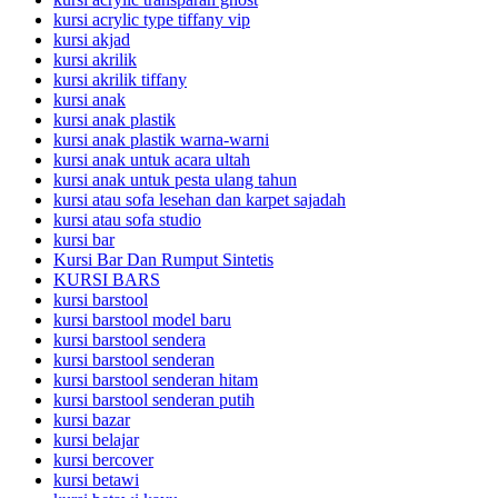
kursi acrylic type tiffany vip
kursi akjad
kursi akrilik
kursi akrilik tiffany
kursi anak
kursi anak plastik
kursi anak plastik warna-warni
kursi anak untuk acara ultah
kursi anak untuk pesta ulang tahun
kursi atau sofa lesehan dan karpet sajadah
kursi atau sofa studio
kursi bar
Kursi Bar Dan Rumput Sintetis
KURSI BARS
kursi barstool
kursi barstool model baru
kursi barstool sendera
kursi barstool senderan
kursi barstool senderan hitam
kursi barstool senderan putih
kursi bazar
kursi belajar
kursi bercover
kursi betawi