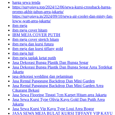
harga sewa tenda
https://suryajaya.top/2024/12/06/sewa-kursi-crossback-harga-
promo-akhir-tahun-area-jakarta/
https://suryajaya.in/2024/09/10/sewa-air-cooler-dan-misty-fan-
loww-watt-area-jakarta/
ibm meja
ibm meja cover hitam
IBM MEJA COVER PUTIH
ibm meja cover stretch hitam
ibm meja dan kursi futura
ibm meja dan kursi tiffany gold
ibm meja hpl
ibm meja taplak ketat putih
Jasa Dekorasi Bunga Plastik Dan Bunga Segar
Jasa Dekorasi Bunga Plastik Dan Bunga Segar Area Terdekat
Jakarta
jasa dekorasi wedding dan pelaminan
Jasa Rental Panggung Backdrop Dan Mini Garden
Jasa Rental Panggung Backdrop Dan Mini Garden Area
Cikarang Bekasi
Jasa Sewa Flooring Tinggi 7cm Karpet Hitam area Jakarta
Jasa Sewa Kursi Type Olivia Kayu Gold Dan Putih Area
Jakarta
Jasa Sewa Kursi Vip Kayu Type Loui Area Bogor
JASA SEWA MEJA BULAT KURSI TIFFANY VIP KAYU