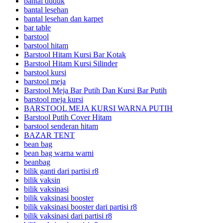
bantal duduk
bantal lesehan
bantal lesehan dan karpet
bar table
barstool
barstool hitam
Barstool Hitam Kursi Bar Kotak
Barstool Hitam Kursi Silinder
barstool kursi
barstool meja
Barstool Meja Bar Putih Dan Kursi Bar Putih
barstool meja kursi
BARSTOOL MEJA KURSI WARNA PUTIH
Barstool Putih Cover Hitam
barstool senderan hitam
BAZAR TENT
bean bag
bean bag warna warni
beanbag
bilik ganti dari partisi r8
bilik vaksin
bilik vaksinasi
bilik vaksinasi booster
bilik vaksinasi booster dari partisi r8
bilik vaksinasi dari partisi r8