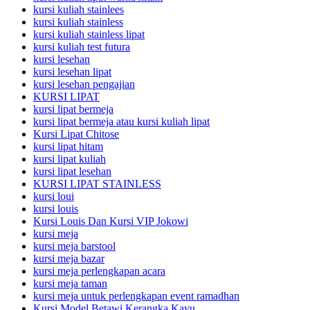
kursi kuliah stainlees
kursi kuliah stainless
kursi kuliah stainless lipat
kursi kuliah test futura
kursi lesehan
kursi lesehan lipat
kursi lesehan pengajian
KURSI LIPAT
kursi lipat bermeja
kursi lipat bermeja atau kursi kuliah lipat
Kursi Lipat Chitose
kursi lipat hitam
kursi lipat kuliah
kursi lipat lesehan
KURSI LIPAT STAINLESS
kursi loui
kursi louis
Kursi Louis Dan Kursi VIP Jokowi
kursi meja
kursi meja barstool
kursi meja bazar
kursi meja perlengkapan acara
kursi meja taman
kursi meja untuk perlengkapan event ramadhan
Kursi Model Betawi Kerangka Kayu