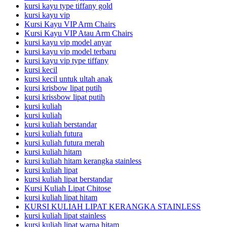
kursi kayu type tiffany gold
kursi kayu vip
Kursi Kayu VIP Arm Chairs
Kursi Kayu VIP Atau Arm Chairs
kursi kayu vip model anyar
kursi kayu vip model terbaru
kursi kayu vip type tiffany
kursi kecil
kursi kecil untuk ultah anak
kursi krisbow lipat putih
kursi krissbow lipat putih
kursi kuliah
kursi kuliah
kursi kuliah berstandar
kursi kuliah futura
kursi kuliah futura merah
kursi kuliah hitam
kursi kuliah hitam kerangka stainless
kursi kuliah lipat
kursi kuliah lipat berstandar
Kursi Kuliah Lipat Chitose
kursi kuliah lipat hitam
KURSI KULIAH LIPAT KERANGKA STAINLESS
kursi kuliah lipat stainless
kursi kuliah lipat warna hitam