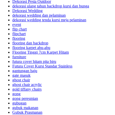
Dekorasi Pesta Outdoor
dekorasi ulang tahun backdrop kursi dan bunga
Dekorasi Wedding
dekorasi wedding dan pelaminan
dekorasi wedding tenda kursi meja pelaminan
event
flip chart
flipchart
flooring
flooring dan backdrop
flooring karpet abu-abu
Flooring Tinggi 7cm Karpet Hitam
furniture
futura cover hitam pita biru
Futura Cover Kursi Standar Stainless
gantungan baju
gate masuk
ghost chair
ghost chair acrylic
gold tiffany chairs
gong
gong peresmian
gubugan
gubuk makanan
Gubuk Prasmanan