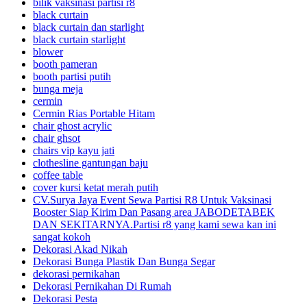
bilik vaksinasi partisi r8
black curtain
black curtain dan starlight
black curtain starlight
blower
booth pameran
booth partisi putih
bunga meja
cermin
Cermin Rias Portable Hitam
chair ghost acrylic
chair ghsot
chairs vip kayu jati
clothesline gantungan baju
coffee table
cover kursi ketat merah putih
CV.Surya Jaya Event Sewa Partisi R8 Untuk Vaksinasi
Booster Siap Kirim Dan Pasang area JABODETABEK
DAN SEKITARNYA.Partisi r8 yang kami sewa kan ini
sangat kokoh
Dekorasi Akad Nikah
Dekorasi Bunga Plastik Dan Bunga Segar
dekorasi pernikahan
Dekorasi Pernikahan Di Rumah
Dekorasi Pesta