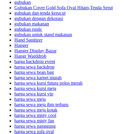
gubukan
Gubukan Cover Gold,Sofa Oval Hitam,Tenda Serut
gubukan dan tenda kerucut
gubukan dengan dekorasi
gubukan makanan
gubukan rustic
gubukan untuk stand makanan
Hand Sanitizer
Hanger
Hanger Display Bazar
Hangr Warddrob
harga backdrop event
harga sewa backdrop
harga sewa bean bag
harga sewa karpet murah
harga sewa kursi futura polos merah
harga sewa kursi meja
harga sewa kursi vip
harga sewa meja
harga sewa meja ibm terbaru
harga sewa meja kotak
harga sewa misty cool
harga sewa misty fan
harga sewa panggung
harga sewa sofa oval