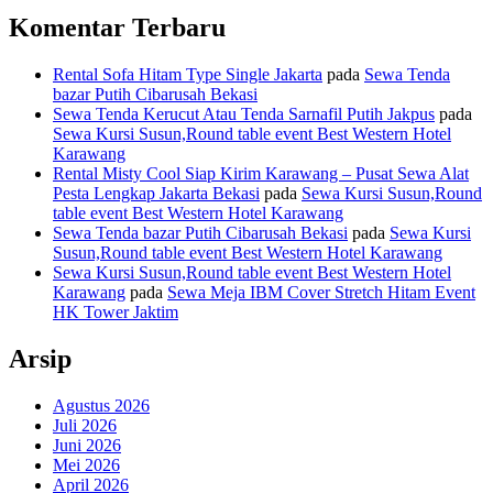
Komentar Terbaru
Rental Sofa Hitam Type Single Jakarta
pada
Sewa Tenda
bazar Putih Cibarusah Bekasi
Sewa Tenda Kerucut Atau Tenda Sarnafil Putih Jakpus
pada
Sewa Kursi Susun,Round table event Best Western Hotel
Karawang
Rental Misty Cool Siap Kirim Karawang – Pusat Sewa Alat
Pesta Lengkap Jakarta Bekasi
pada
Sewa Kursi Susun,Round
table event Best Western Hotel Karawang
Sewa Tenda bazar Putih Cibarusah Bekasi
pada
Sewa Kursi
Susun,Round table event Best Western Hotel Karawang
Sewa Kursi Susun,Round table event Best Western Hotel
Karawang
pada
Sewa Meja IBM Cover Stretch Hitam Event
HK Tower Jaktim
Arsip
Agustus 2026
Juli 2026
Juni 2026
Mei 2026
April 2026