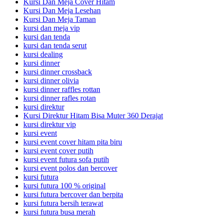
Kursi Dan Meja Cover Hitam
Kursi Dan Meja Lesehan
Kursi Dan Meja Taman
kursi dan meja vip
kursi dan tenda
kursi dan tenda serut
kursi dealing
kursi dinner
kursi dinner crossback
kursi dinner olivia
kursi dinner raffles rottan
kursi dinner rafles rotan
kursi direktur
Kursi Direktur Hitam Bisa Muter 360 Derajat
kursi direktur vip
kursi event
kursi event cover hitam pita biru
kursi event cover putih
kursi event futura sofa putih
kursi event polos dan bercover
kursi futura
kursi futura 100 % original
kursi futura bercover dan berpita
kursi futura bersih terawat
kursi futura busa merah