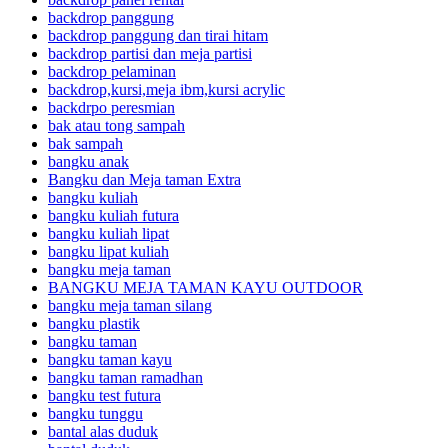
backdrop panggung
backdrop panggung dan tirai hitam
backdrop partisi dan meja partisi
backdrop pelaminan
backdrop,kursi,meja ibm,kursi acrylic
backdrpo peresmian
bak atau tong sampah
bak sampah
bangku anak
Bangku dan Meja taman Extra
bangku kuliah
bangku kuliah futura
bangku kuliah lipat
bangku lipat kuliah
bangku meja taman
BANGKU MEJA TAMAN KAYU OUTDOOR
bangku meja taman silang
bangku plastik
bangku taman
bangku taman kayu
bangku taman ramadhan
bangku test futura
bangku tunggu
bantal alas duduk