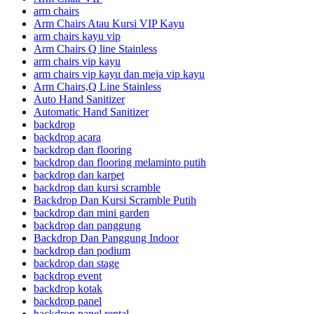
arm chairs
Arm Chairs Atau Kursi VIP Kayu
arm chairs kayu vip
Arm Chairs Q line Stainless
arm chairs vip kayu
arm chairs vip kayu dan meja vip kayu
Arm Chairs,Q Line Stainless
Auto Hand Sanitizer
Automatic Hand Sanitizer
backdrop
backdrop acara
backdrop dan flooring
backdrop dan flooring melaminto putih
backdrop dan karpet
backdrop dan kursi scramble
Backdrop Dan Kursi Scramble Putih
backdrop dan mini garden
backdrop dan panggung
Backdrop Dan Panggung Indoor
backdrop dan podium
backdrop dan stage
backdrop event
backdrop kotak
backdrop panel
backdrop panel rental