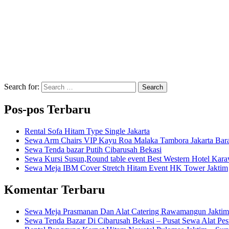
Search for:
Search
Pos-pos Terbaru
Rental Sofa Hitam Type Single Jakarta
Sewa Arm Chairs VIP Kayu Roa Malaka Tambora Jakarta Bara
Sewa Tenda bazar Putih Cibarusah Bekasi
Sewa Kursi Susun,Round table event Best Western Hotel Kar
Sewa Meja IBM Cover Stretch Hitam Event HK Tower Jaktim
Komentar Terbaru
Sewa Meja Prasmanan Dan Alat Catering Rawamangun Jaktim
Sewa Tenda Bazar Di Cibarusah Bekasi – Pusat Sewa Alat Pes