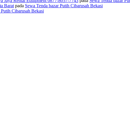
ya Jaya Rental Equipment 0877-8057-7743
pada
Sewa Tenda bazar Put
a Barat
pada
Sewa Tenda bazar Putih Cibarusah Bekasi
Putih Cibarusah Bekasi