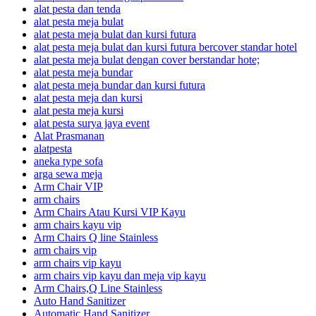
alat pesta dan tenda
alat pesta meja bulat
alat pesta meja bulat dan kursi futura
alat pesta meja bulat dan kursi futura bercover standar hotel
alat pesta meja bulat dengan cover berstandar hote;
alat pesta meja bundar
alat pesta meja bundar dan kursi futura
alat pesta meja dan kursi
alat pesta meja kursi
alat pesta surya jaya event
Alat Prasmanan
alatpesta
aneka type sofa
arga sewa meja
Arm Chair VIP
arm chairs
Arm Chairs Atau Kursi VIP Kayu
arm chairs kayu vip
Arm Chairs Q line Stainless
arm chairs vip
arm chairs vip kayu
arm chairs vip kayu dan meja vip kayu
Arm Chairs,Q Line Stainless
Auto Hand Sanitizer
Automatic Hand Sanitizer