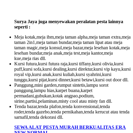
Surya Jaya juga menyewakan peralatan pesta lainnya
seperti :
Meja kotak,meja ibm,meja taman alpha,meja taman extra,meja
taman 2in1,meja taman bundar,meja taman lipat atau meja
taman magic,meja konsul,meja bazar,meja lesehan kotak,meja
lesehan bundar,meja anak,meja test,meja kantor,meja
kue,meja rias dll.
Kursi futura,kursi futura raja,kursi tiffany,kursi olivia,kursi
puff,kursi sofa,kursi dealing,kursi direktur,kursi vip kayu,kursi
royal vip,kursi anak,kursi kuliah,kursi syahrini,kursi
tunggu,kursi pijat,kursi dinner,kursi betawi,kursi out door dll.
Panggung,mini garden,rumput sintetis,lampu sorot
panggung,lampu hias,karpet buana,karpet
permadani,gubukan,kotak angpao,podium,
sirine,partisi,pelaminan,misty cool atau misty fan dll.
Tenda bazar,tenda plafon,tenda konvensional,tenda
roder,tenda gazebo,tenda pernikahan,tenda kerucut atau tenda
sarnafil,tenda dekorasi dll.
SEWA ALAT PESTA MURAH BERKUALITAS ERA
NEW NORMAL