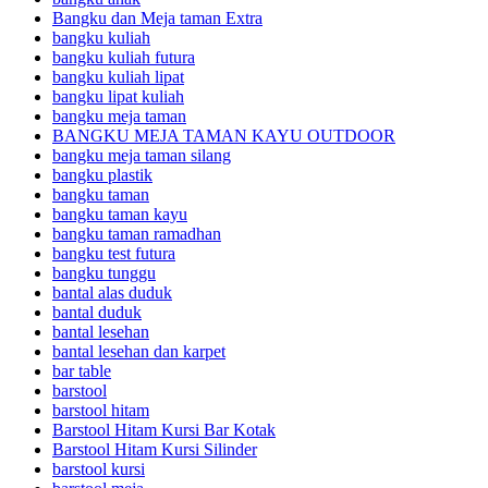
Bangku dan Meja taman Extra
bangku kuliah
bangku kuliah futura
bangku kuliah lipat
bangku lipat kuliah
bangku meja taman
BANGKU MEJA TAMAN KAYU OUTDOOR
bangku meja taman silang
bangku plastik
bangku taman
bangku taman kayu
bangku taman ramadhan
bangku test futura
bangku tunggu
bantal alas duduk
bantal duduk
bantal lesehan
bantal lesehan dan karpet
bar table
barstool
barstool hitam
Barstool Hitam Kursi Bar Kotak
Barstool Hitam Kursi Silinder
barstool kursi