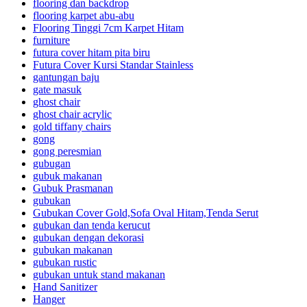
flooring dan backdrop
flooring karpet abu-abu
Flooring Tinggi 7cm Karpet Hitam
furniture
futura cover hitam pita biru
Futura Cover Kursi Standar Stainless
gantungan baju
gate masuk
ghost chair
ghost chair acrylic
gold tiffany chairs
gong
gong peresmian
gubugan
gubuk makanan
Gubuk Prasmanan
gubukan
Gubukan Cover Gold,Sofa Oval Hitam,Tenda Serut
gubukan dan tenda kerucut
gubukan dengan dekorasi
gubukan makanan
gubukan rustic
gubukan untuk stand makanan
Hand Sanitizer
Hanger