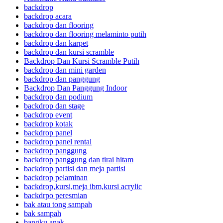
backdrop
backdrop acara
backdrop dan flooring
backdrop dan flooring melaminto putih
backdrop dan karpet
backdrop dan kursi scramble
Backdrop Dan Kursi Scramble Putih
backdrop dan mini garden
backdrop dan panggung
Backdrop Dan Panggung Indoor
backdrop dan podium
backdrop dan stage
backdrop event
backdrop kotak
backdrop panel
backdrop panel rental
backdrop panggung
backdrop panggung dan tirai hitam
backdrop partisi dan meja partisi
backdrop pelaminan
backdrop,kursi,meja ibm,kursi acrylic
backdrpo peresmian
bak atau tong sampah
bak sampah
bangku anak