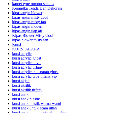
karpet type rumput sintetis
Kerangka Tenda Dan Dekorasi
kipas angin blower
kipas angin misty cool
kipas angin misty fan
kipas angin modern
kipas angin uap air
Kipas Blower Misty Cool
kipas blower misty fan
Kursi
KURSI ACARA
kursi acrylic
kursi acrylic ghost
kursi acrylic olivia
kursi acrylic tiffany
kursi acrylic transparan ghost
kursi acrylic type tiffany vip
kursi akjad
kursi akrilik
kursi akrilik tiffany
kursi anak
kursi anak plastik
kursi anak plastik warna-warni
kursi anak untuk acara ultah
kursi anak untuk pesta ulang tahun