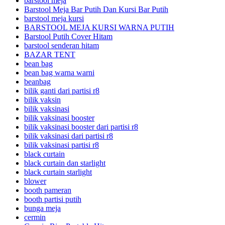
barstool meja
Barstool Meja Bar Putih Dan Kursi Bar Putih
barstool meja kursi
BARSTOOL MEJA KURSI WARNA PUTIH
Barstool Putih Cover Hitam
barstool senderan hitam
BAZAR TENT
bean bag
bean bag warna warni
beanbag
bilik ganti dari partisi r8
bilik vaksin
bilik vaksinasi
bilik vaksinasi booster
bilik vaksinasi booster dari partisi r8
bilik vaksinasi dari partisi r8
bilik vaksinasi partisi r8
black curtain
black curtain dan starlight
black curtain starlight
blower
booth pameran
booth partisi putih
bunga meja
cermin