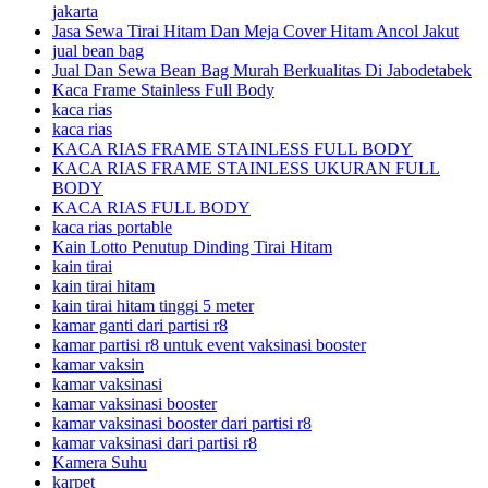
jakarta
Jasa Sewa Tirai Hitam Dan Meja Cover Hitam Ancol Jakut
jual bean bag
Jual Dan Sewa Bean Bag Murah Berkualitas Di Jabodetabek
Kaca Frame Stainless Full Body
kaca rias
kaca rias
KACA RIAS FRAME STAINLESS FULL BODY
KACA RIAS FRAME STAINLESS UKURAN FULL
BODY
KACA RIAS FULL BODY
kaca rias portable
Kain Lotto Penutup Dinding Tirai Hitam
kain tirai
kain tirai hitam
kain tirai hitam tinggi 5 meter
kamar ganti dari partisi r8
kamar partisi r8 untuk event vaksinasi booster
kamar vaksin
kamar vaksinasi
kamar vaksinasi booster
kamar vaksinasi booster dari partisi r8
kamar vaksinasi dari partisi r8
Kamera Suhu
karpet