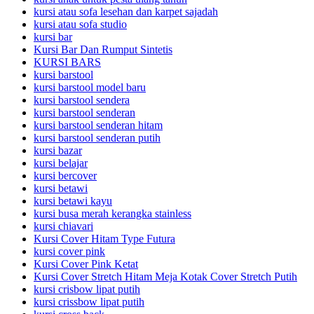
kursi atau sofa lesehan dan karpet sajadah
kursi atau sofa studio
kursi bar
Kursi Bar Dan Rumput Sintetis
KURSI BARS
kursi barstool
kursi barstool model baru
kursi barstool sendera
kursi barstool senderan
kursi barstool senderan hitam
kursi barstool senderan putih
kursi bazar
kursi belajar
kursi bercover
kursi betawi
kursi betawi kayu
kursi busa merah kerangka stainless
kursi chiavari
Kursi Cover Hitam Type Futura
kursi cover pink
Kursi Cover Pink Ketat
Kursi Cover Stretch Hitam Meja Kotak Cover Stretch Putih
kursi crisbow lipat putih
kursi crissbow lipat putih