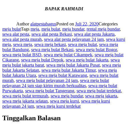
BAPAK RAHMADI
Author
alatpestabagus
Posted on
Juli 22, 2020
Categories
meja bulat
Tags
meja
,
meja bulat
,
meja bundar
,
rental meja bundar
,
sewa alat pesta
,
sewa alat pesta Bekasi
,
sewa alat pesta Jakarta
,
sewa alat pesta murah
,
sewa alat pesta pelayanan 24 jam
,
sewa kursi
meja
,
sewa meja
,
sewa meja bekasi
,
sewa meja bulat
,
sewa meja
bulat Bandung
,
sewa meja bulat Bekasi
,
sewa meja bulat Bogor
,
sewa meja bulat BSD
,
sewa meja bulat Cikampek
,
sewa meja bulat
Cikarang
,
sewa meja bulat Depok
,
sewa meja bulat Jakarta
,
sewa
meja bulat jakarta barat
,
sewa meja bulat Jakarta Pusat
,
sewa meja
bulat Jakarta Selatan
,
sewa meja bulat Jakarta Timur
,
sewa meja
bulat Jakarta Utara
,
sewa meja bulat Karawang
,
sewa meja bulat
murah
,
sewa meja bulat pelayanan 24 jam
,
sewa meja bulat
pelayanan 24 jam siap kirim murah berkualitas
,
sewa meja bulat
Purwakarta
,
sewa meja bulat Tangerang
,
sewa meja bulat terdekat
,
sewa meja bulat termurah
,
sewa meja bundar
,
sewa meja jakarta
,
sewa meja jakarta selatan
,
sewa meja kursi
,
sewa meja kursi
pelayanan 24 jam
,
sewa meja kursi terdekat
Tinggalkan Balasan