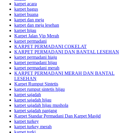
karpet acara
karpet bagus
karpet buana
karpet dan meja
karpet dan meja lesehan
karpet hijau
Karpet Jalan Vip Merah
karpet permadani
KARPET PERMADANI COKELAT
KARPET PERMADANI DAN BANTAL LESEHAN
karpet permadani hiaju
karpet permadani hijau
karpet permadani merah
KARPET PERMADANI MERAH DAN BANTAL
LESEHAN
Karpet Rumput Sintetis
karpet rumput sintetis hijau
karpet sajadah
karpet sajadah hijau
karpet sajadah hijau mushola
karpet sajadah panjang
Karpet Standar Permadani Dan Karpet Masjid
karpet turkey
karpet turkey merah
karpet turki