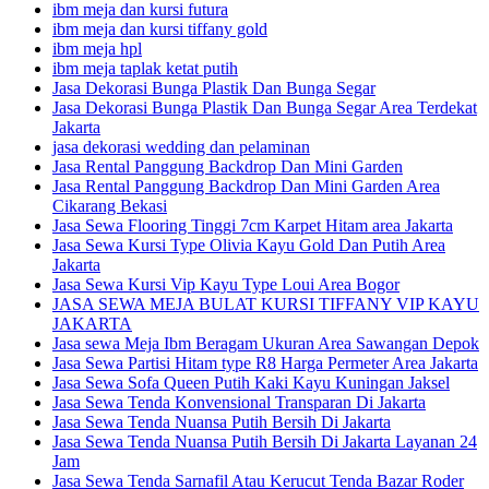
ibm meja dan kursi futura
ibm meja dan kursi tiffany gold
ibm meja hpl
ibm meja taplak ketat putih
Jasa Dekorasi Bunga Plastik Dan Bunga Segar
Jasa Dekorasi Bunga Plastik Dan Bunga Segar Area Terdekat
Jakarta
jasa dekorasi wedding dan pelaminan
Jasa Rental Panggung Backdrop Dan Mini Garden
Jasa Rental Panggung Backdrop Dan Mini Garden Area
Cikarang Bekasi
Jasa Sewa Flooring Tinggi 7cm Karpet Hitam area Jakarta
Jasa Sewa Kursi Type Olivia Kayu Gold Dan Putih Area
Jakarta
Jasa Sewa Kursi Vip Kayu Type Loui Area Bogor
JASA SEWA MEJA BULAT KURSI TIFFANY VIP KAYU
JAKARTA
Jasa sewa Meja Ibm Beragam Ukuran Area Sawangan Depok
Jasa Sewa Partisi Hitam type R8 Harga Permeter Area Jakarta
Jasa Sewa Sofa Queen Putih Kaki Kayu Kuningan Jaksel
Jasa Sewa Tenda Konvensional Transparan Di Jakarta
Jasa Sewa Tenda Nuansa Putih Bersih Di Jakarta
Jasa Sewa Tenda Nuansa Putih Bersih Di Jakarta Layanan 24
Jam
Jasa Sewa Tenda Sarnafil Atau Kerucut Tenda Bazar Roder