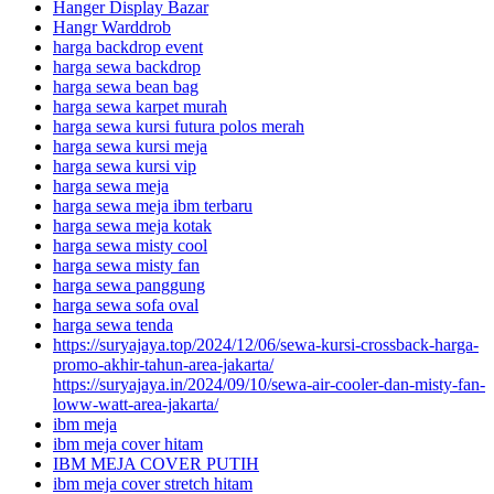
Hanger Display Bazar
Hangr Warddrob
harga backdrop event
harga sewa backdrop
harga sewa bean bag
harga sewa karpet murah
harga sewa kursi futura polos merah
harga sewa kursi meja
harga sewa kursi vip
harga sewa meja
harga sewa meja ibm terbaru
harga sewa meja kotak
harga sewa misty cool
harga sewa misty fan
harga sewa panggung
harga sewa sofa oval
harga sewa tenda
https://suryajaya.top/2024/12/06/sewa-kursi-crossback-harga-
promo-akhir-tahun-area-jakarta/
https://suryajaya.in/2024/09/10/sewa-air-cooler-dan-misty-fan-
loww-watt-area-jakarta/
ibm meja
ibm meja cover hitam
IBM MEJA COVER PUTIH
ibm meja cover stretch hitam