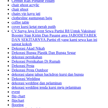
Cermin Rias Portable Hitam
chair ghost acrylic
chair ghsot
chairs vip kayu jati
clothesline gantungan baju
coffee table
cover kursi ketat merah putih
CV.Surya Jaya Event Sewa Partisi R8 Untuk Vaksinasi
Booster Siap Kirim Dan Pasang area JABODETABEK
DAN SEKITARNYA.Partisi r8 yang kami sewa kan ini
sangat kokoh
Dekorasi Akad Nikah
Dekorasi Bunga Plastik Dan Bunga Segar
dekorasi pernikahan
Dekorasi Pernikahan Di Rumah
Dekorasi Pesta
Dekorasi Pesta Outdoor
dekorasi ulang tahun backdrop kursi dan bunga
Dekorasi Wedding
dekorasi wedding dan pelaminan
dekorasi wedding tenda kursi meja pelaminan
event
flip chart
flipchart
flooring