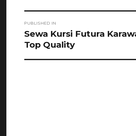
Navigasi
PUBLISHED IN
pos
Sewa Kursi Futura Karaw
Top Quality