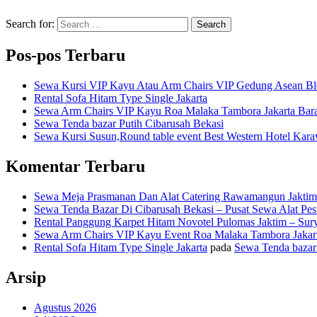
Search for:
Search
Pos-pos Terbaru
Sewa Kursi VIP Kayu Atau Arm Chairs VIP Gedung Asean B
Rental Sofa Hitam Type Single Jakarta
Sewa Arm Chairs VIP Kayu Roa Malaka Tambora Jakarta Bara
Sewa Tenda bazar Putih Cibarusah Bekasi
Sewa Kursi Susun,Round table event Best Western Hotel Kar
Komentar Terbaru
Sewa Meja Prasmanan Dan Alat Catering Rawamangun Jaktim
Sewa Tenda Bazar Di Cibarusah Bekasi – Pusat Sewa Alat Pes
Rental Panggung Karpet Hitam Novotel Pulomas Jaktim – Sur
Sewa Arm Chairs VIP Kayu Event Roa Malaka Tambora Jakart
Rental Sofa Hitam Type Single Jakarta
pada
Sewa Tenda bazar 
Arsip
Agustus 2026