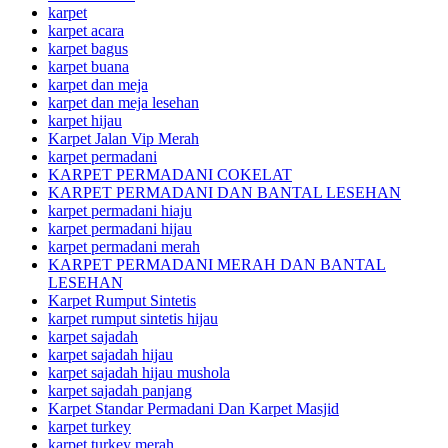
karpet
karpet acara
karpet bagus
karpet buana
karpet dan meja
karpet dan meja lesehan
karpet hijau
Karpet Jalan Vip Merah
karpet permadani
KARPET PERMADANI COKELAT
KARPET PERMADANI DAN BANTAL LESEHAN
karpet permadani hiaju
karpet permadani hijau
karpet permadani merah
KARPET PERMADANI MERAH DAN BANTAL
LESEHAN
Karpet Rumput Sintetis
karpet rumput sintetis hijau
karpet sajadah
karpet sajadah hijau
karpet sajadah hijau mushola
karpet sajadah panjang
Karpet Standar Permadani Dan Karpet Masjid
karpet turkey
karpet turkey merah