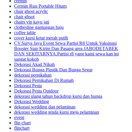
cermin
Cermin Rias Portable Hitam
chair ghost acrylic
chair ghsot
chairs vip kayu jati
clothesline gantungan baju
coffee table
cover kursi ketat merah putih
CV.Surya Jaya Event Sewa Partisi R8 Untuk Vaksinasi
Booster Siap Kirim Dan Pasang area JABODETABEK
DAN SEKITARNYA.Partisi r8 yang kami sewa kan ini
sangat kokoh
Dekorasi Akad Nikah
Dekorasi Bunga Plastik Dan Bunga Segar
dekorasi pernikahan
Dekorasi Pernikahan Di Rumah
Dekorasi Pesta
Dekorasi Pesta Outdoor
dekorasi ulang tahun backdrop kursi dan bunga
Dekorasi Wedding
dekorasi wedding dan pelaminan
dekorasi wedding tenda kursi meja pelaminan
event
flip chart
flipchart