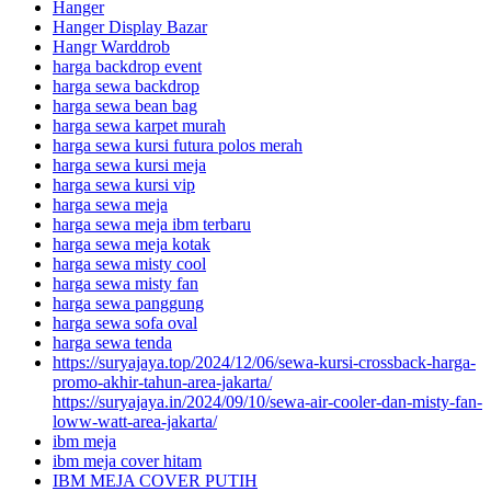
Hanger
Hanger Display Bazar
Hangr Warddrob
harga backdrop event
harga sewa backdrop
harga sewa bean bag
harga sewa karpet murah
harga sewa kursi futura polos merah
harga sewa kursi meja
harga sewa kursi vip
harga sewa meja
harga sewa meja ibm terbaru
harga sewa meja kotak
harga sewa misty cool
harga sewa misty fan
harga sewa panggung
harga sewa sofa oval
harga sewa tenda
https://suryajaya.top/2024/12/06/sewa-kursi-crossback-harga-
promo-akhir-tahun-area-jakarta/
https://suryajaya.in/2024/09/10/sewa-air-cooler-dan-misty-fan-
loww-watt-area-jakarta/
ibm meja
ibm meja cover hitam
IBM MEJA COVER PUTIH