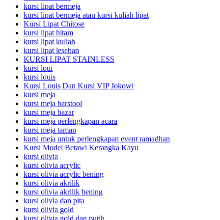
kursi lipat bermeja
kursi lipat bermeja atau kursi kuliah lipat
Kursi Lipat Chitose
kursi lipat hitam
kursi lipat kuliah
kursi lipat lesehan
KURSI LIPAT STAINLESS
kursi loui
kursi louis
Kursi Louis Dan Kursi VIP Jokowi
kursi meja
kursi meja barstool
kursi meja bazar
kursi meja perlengkapan acara
kursi meja taman
kursi meja untuk perlengkapan event ramadhan
Kursi Model Betawi Kerangka Kayu
kursi olivia
kursi olivia acrylic
kursi olivia acrylic bening
kursi olivia akrilik
kursi olivia akrilik bening
kursi olivia dan pita
kursi olivia gold
kursi olivia gold dan putih