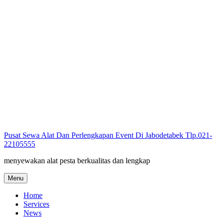
Skip
to
content
Pusat Sewa Alat Dan Perlengkapan Event Di Jabodetabek Tlp.021-
22105555
menyewakan alat pesta berkualitas dan lengkap
Menu
Home
Services
News