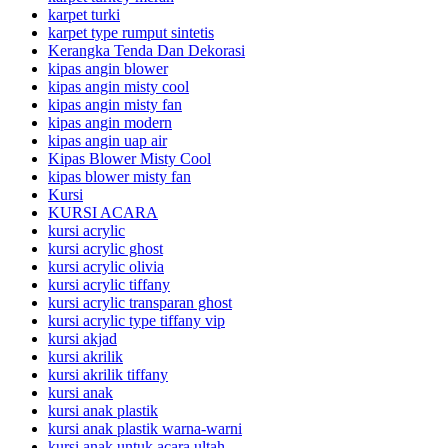
karpet turki
karpet type rumput sintetis
Kerangka Tenda Dan Dekorasi
kipas angin blower
kipas angin misty cool
kipas angin misty fan
kipas angin modern
kipas angin uap air
Kipas Blower Misty Cool
kipas blower misty fan
Kursi
KURSI ACARA
kursi acrylic
kursi acrylic ghost
kursi acrylic olivia
kursi acrylic tiffany
kursi acrylic transparan ghost
kursi acrylic type tiffany vip
kursi akjad
kursi akrilik
kursi akrilik tiffany
kursi anak
kursi anak plastik
kursi anak plastik warna-warni
kursi anak untuk acara ultah