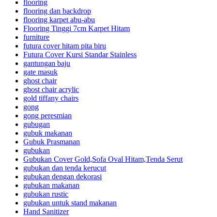
flooring
flooring dan backdrop
flooring karpet abu-abu
Flooring Tinggi 7cm Karpet Hitam
furniture
futura cover hitam pita biru
Futura Cover Kursi Standar Stainless
gantungan baju
gate masuk
ghost chair
ghost chair acrylic
gold tiffany chairs
gong
gong peresmian
gubugan
gubuk makanan
Gubuk Prasmanan
gubukan
Gubukan Cover Gold,Sofa Oval Hitam,Tenda Serut
gubukan dan tenda kerucut
gubukan dengan dekorasi
gubukan makanan
gubukan rustic
gubukan untuk stand makanan
Hand Sanitizer