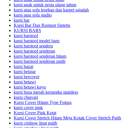
kursi anak untuk pesta ulang tahun
kursi atau sofa lesehan dan karpet sajadah
kursi atau sofa studio
kursi bar
Kursi Bar Dan Rumput Sintetis
KURSI BARS
kursi barstool
kursi barstool model baru
kursi barstool sendera
kursi barstool senderan
kursi barstool senderan hitam
kursi barstool senderan putih
kursi bazar
kursi belajar
kursi bercover
kursi betawi
kursi betawi kayu
kursi busa merah kerangka stainless
kursi chiavari
Kursi Cover Hitam Type Futura
kursi cover pink
Kursi Cover Pink Ketat
Kursi Cover Stretch Hitam Meja Kotak Cover Stretch Putih
kursi crisbow lipat putih