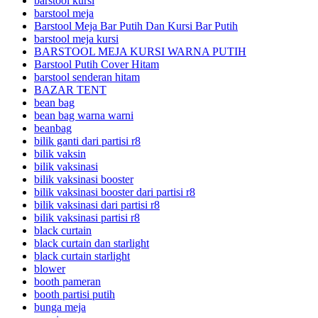
barstool kursi
barstool meja
Barstool Meja Bar Putih Dan Kursi Bar Putih
barstool meja kursi
BARSTOOL MEJA KURSI WARNA PUTIH
Barstool Putih Cover Hitam
barstool senderan hitam
BAZAR TENT
bean bag
bean bag warna warni
beanbag
bilik ganti dari partisi r8
bilik vaksin
bilik vaksinasi
bilik vaksinasi booster
bilik vaksinasi booster dari partisi r8
bilik vaksinasi dari partisi r8
bilik vaksinasi partisi r8
black curtain
black curtain dan starlight
black curtain starlight
blower
booth pameran
booth partisi putih
bunga meja