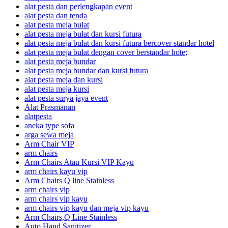
alat pesta dan perlengkapan event
alat pesta dan tenda
alat pesta meja bulat
alat pesta meja bulat dan kursi futura
alat pesta meja bulat dan kursi futura bercover standar hotel
alat pesta meja bulat dengan cover berstandar hote;
alat pesta meja bundar
alat pesta meja bundar dan kursi futura
alat pesta meja dan kursi
alat pesta meja kursi
alat pesta surya jaya event
Alat Prasmanan
alatpesta
aneka type sofa
arga sewa meja
Arm Chair VIP
arm chairs
Arm Chairs Atau Kursi VIP Kayu
arm chairs kayu vip
Arm Chairs Q line Stainless
arm chairs vip
arm chairs vip kayu
arm chairs vip kayu dan meja vip kayu
Arm Chairs,Q Line Stainless
Auto Hand Sanitizer