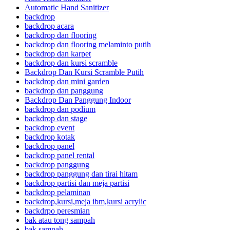
Automatic Hand Sanitizer
backdrop
backdrop acara
backdrop dan flooring
backdrop dan flooring melaminto putih
backdrop dan karpet
backdrop dan kursi scramble
Backdrop Dan Kursi Scramble Putih
backdrop dan mini garden
backdrop dan panggung
Backdrop Dan Panggung Indoor
backdrop dan podium
backdrop dan stage
backdrop event
backdrop kotak
backdrop panel
backdrop panel rental
backdrop panggung
backdrop panggung dan tirai hitam
backdrop partisi dan meja partisi
backdrop pelaminan
backdrop,kursi,meja ibm,kursi acrylic
backdrpo peresmian
bak atau tong sampah
bak sampah