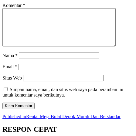
Komentar
*
Nama
*
Email
*
Situs Web
Simpan nama, email, dan situs web saya pada peramban ini
untuk komentar saya berikutnya.
Navigasi
Published in
Rental Meja Bulat Depok Murah Dan Berstandar
pos
RESPON CEPAT