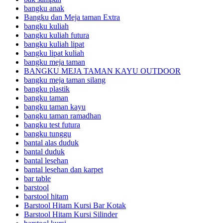
bangku anak
Bangku dan Meja taman Extra
bangku kuliah
bangku kuliah futura
bangku kuliah lipat
bangku lipat kuliah
bangku meja taman
BANGKU MEJA TAMAN KAYU OUTDOOR
bangku meja taman silang
bangku plastik
bangku taman
bangku taman kayu
bangku taman ramadhan
bangku test futura
bangku tunggu
bantal alas duduk
bantal duduk
bantal lesehan
bantal lesehan dan karpet
bar table
barstool
barstool hitam
Barstool Hitam Kursi Bar Kotak
Barstool Hitam Kursi Silinder