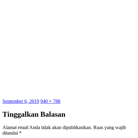
Posted
Full
September 6, 2019
940 × 788
on
size
Tinggalkan Balasan
Alamat email Anda tidak akan dipublikasikan.
Ruas yang wajib
ditandai
*