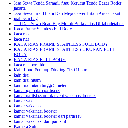
Jasa Sewa Tenda Sarnafil Atau Kerucut Tenda Bazar Roder
jakarta
Jasa Sewa Tirai Hitam Dan Meja Cover Hitam Ancol Jakut
jual bean bag
Jual Dan Sewa Bean Bag Murah Berkualitas Di Jabodetabek
Kaca Frame Stainless Full Body
kaca rias
kaca rias
KACA RIAS FRAME STAINLESS FULL BODY
KACA RIAS FRAME STAINLESS UKURAN FULL
BODY
KACA RIAS FULL BODY
kaca rias portable
Kain Lotto Penutup Dinding Tirai Hitam
kain tirai
kain tirai hitam
kain tirai hitam tinggi 5 meter
kamar ganti dari partisi r8
kamar partisi r8 untuk event vaksinasi booster
kamar vaksin
kamar vaksinasi
kamar vaksinasi booster
kamar vaksinasi booster dari partisi r8
kamar vaksinasi dari partisi r8
Kamera Suhu