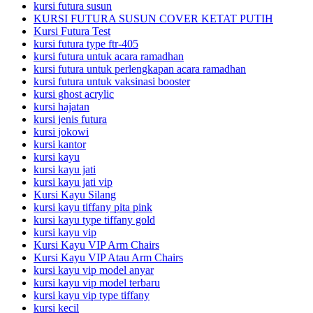
kursi futura susun
KURSI FUTURA SUSUN COVER KETAT PUTIH
Kursi Futura Test
kursi futura type ftr-405
kursi futura untuk acara ramadhan
kursi futura untuk perlengkapan acara ramadhan
kursi futura untuk vaksinasi booster
kursi ghost acrylic
kursi hajatan
kursi jenis futura
kursi jokowi
kursi kantor
kursi kayu
kursi kayu jati
kursi kayu jati vip
Kursi Kayu Silang
kursi kayu tiffany pita pink
kursi kayu type tiffany gold
kursi kayu vip
Kursi Kayu VIP Arm Chairs
Kursi Kayu VIP Atau Arm Chairs
kursi kayu vip model anyar
kursi kayu vip model terbaru
kursi kayu vip type tiffany
kursi kecil