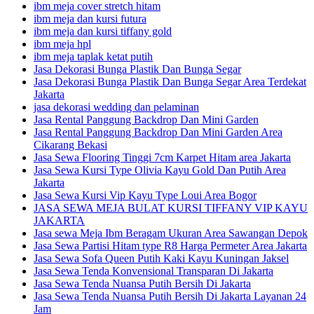
ibm meja cover stretch hitam
ibm meja dan kursi futura
ibm meja dan kursi tiffany gold
ibm meja hpl
ibm meja taplak ketat putih
Jasa Dekorasi Bunga Plastik Dan Bunga Segar
Jasa Dekorasi Bunga Plastik Dan Bunga Segar Area Terdekat
Jakarta
jasa dekorasi wedding dan pelaminan
Jasa Rental Panggung Backdrop Dan Mini Garden
Jasa Rental Panggung Backdrop Dan Mini Garden Area
Cikarang Bekasi
Jasa Sewa Flooring Tinggi 7cm Karpet Hitam area Jakarta
Jasa Sewa Kursi Type Olivia Kayu Gold Dan Putih Area
Jakarta
Jasa Sewa Kursi Vip Kayu Type Loui Area Bogor
JASA SEWA MEJA BULAT KURSI TIFFANY VIP KAYU
JAKARTA
Jasa sewa Meja Ibm Beragam Ukuran Area Sawangan Depok
Jasa Sewa Partisi Hitam type R8 Harga Permeter Area Jakarta
Jasa Sewa Sofa Queen Putih Kaki Kayu Kuningan Jaksel
Jasa Sewa Tenda Konvensional Transparan Di Jakarta
Jasa Sewa Tenda Nuansa Putih Bersih Di Jakarta
Jasa Sewa Tenda Nuansa Putih Bersih Di Jakarta Layanan 24
Jam