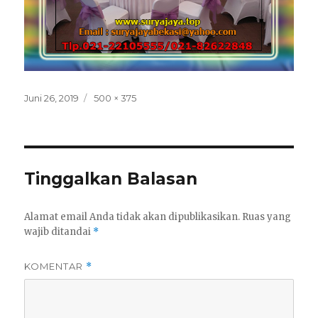
Posted
Full
Juni 26, 2019
500 × 375
on
size
Tinggalkan Balasan
Alamat email Anda tidak akan dipublikasikan.
Ruas yang
wajib ditandai
*
KOMENTAR
*