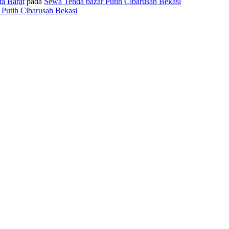
a Barat
pada
Sewa Tenda bazar Putih Cibarusah Bekasi
Putih Cibarusah Bekasi