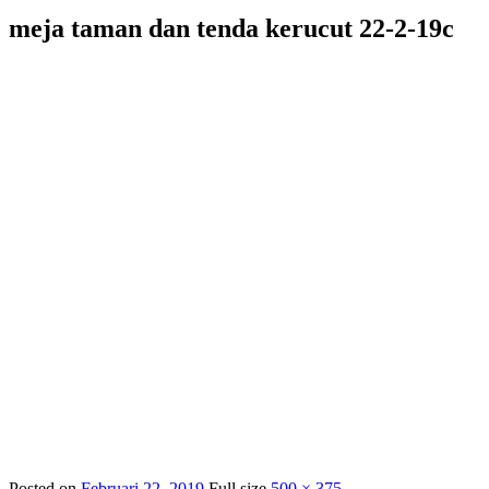
meja taman dan tenda kerucut 22-2-19c
Posted on
Februari 22, 2019
Full size
500 × 375