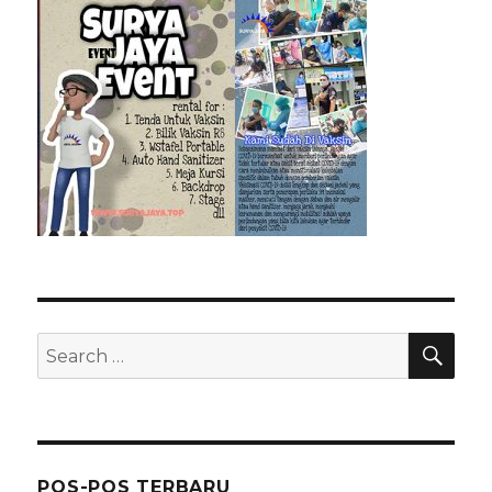
SEA
Search
for:
POS-POS TERBARU