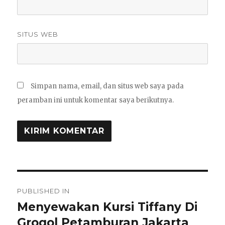
SITUS WEB
Simpan nama, email, dan situs web saya pada
peramban ini untuk komentar saya berikutnya.
Navigasi
PUBLISHED IN
pos
Menyewakan Kursi Tiffany Di
Grogol Petamburan Jakarta