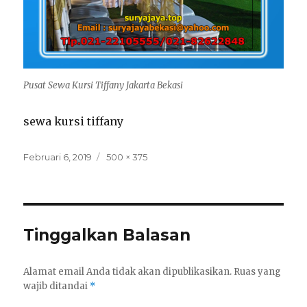
Pusat Sewa Kursi Tiffany Jakarta Bekasi
sewa kursi tiffany
Posted
Full
Februari 6, 2019
500 × 375
on
size
Tinggalkan Balasan
Alamat email Anda tidak akan dipublikasikan.
Ruas yang
wajib ditandai
*