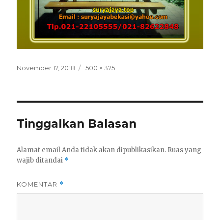
Posted
Full
November 17, 2018
500 × 375
on
size
Tinggalkan Balasan
Alamat email Anda tidak akan dipublikasikan.
Ruas yang
wajib ditandai
*
KOMENTAR
*