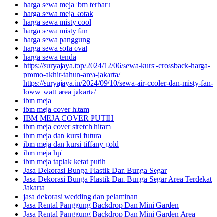
harga sewa meja ibm terbaru
harga sewa meja kotak
harga sewa misty cool
harga sewa misty fan
harga sewa panggung
harga sewa sofa oval
harga sewa tenda
https://suryajaya.top/2024/12/06/sewa-kursi-crossback-harga-
promo-akhir-tahun-area-jakarta/
https://suryajaya.in/2024/09/10/sewa-air-cooler-dan-misty-fan-
loww-watt-area-jakarta/
ibm meja
ibm meja cover hitam
IBM MEJA COVER PUTIH
ibm meja cover stretch hitam
ibm meja dan kursi futura
ibm meja dan kursi tiffany gold
ibm meja hpl
ibm meja taplak ketat putih
Jasa Dekorasi Bunga Plastik Dan Bunga Segar
Jasa Dekorasi Bunga Plastik Dan Bunga Segar Area Terdekat
Jakarta
jasa dekorasi wedding dan pelaminan
Jasa Rental Panggung Backdrop Dan Mini Garden
Jasa Rental Panggung Backdrop Dan Mini Garden Area