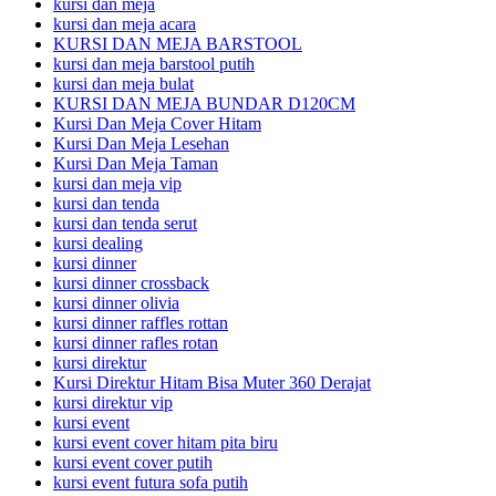
kursi dan meja
kursi dan meja acara
KURSI DAN MEJA BARSTOOL
kursi dan meja barstool putih
kursi dan meja bulat
KURSI DAN MEJA BUNDAR D120CM
Kursi Dan Meja Cover Hitam
Kursi Dan Meja Lesehan
Kursi Dan Meja Taman
kursi dan meja vip
kursi dan tenda
kursi dan tenda serut
kursi dealing
kursi dinner
kursi dinner crossback
kursi dinner olivia
kursi dinner raffles rottan
kursi dinner rafles rotan
kursi direktur
Kursi Direktur Hitam Bisa Muter 360 Derajat
kursi direktur vip
kursi event
kursi event cover hitam pita biru
kursi event cover putih
kursi event futura sofa putih