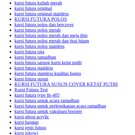
kursi futura kuliah merah
kursi futura original
kursi futura original stainless
KURSI FUTURA POLOS
kursi futura polos dan bercover
kursi futura polos merah
kursi futura polos merah dan meja ibm
kursi futura polos merah dan tirai hitam
kursi futura polos stainless
kursi futura raja
kursi futura ramadhan
kursi futura sarung kursi ketat putih
kursi futura stainless
kursi futura stainless kualitas bagus
kursi futura susun
KURSI FUTURA SUSUN COVER KETAT PUTIH
Kursi Futura Test
kursi futura type ftr-405
kursi futura untuk acara ramadhan
kursi futura untuk perlengkapan acara ramadhan
kursi futura untuk vaksinasi booster
kursi ghost acrylic
kursi hajatan
kursi jenis futura
kursi jokowi