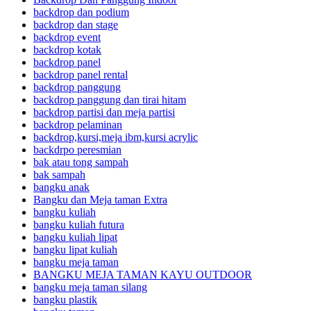
backdrop dan podium
backdrop dan stage
backdrop event
backdrop kotak
backdrop panel
backdrop panel rental
backdrop panggung
backdrop panggung dan tirai hitam
backdrop partisi dan meja partisi
backdrop pelaminan
backdrop,kursi,meja ibm,kursi acrylic
backdrpo peresmian
bak atau tong sampah
bak sampah
bangku anak
Bangku dan Meja taman Extra
bangku kuliah
bangku kuliah futura
bangku kuliah lipat
bangku lipat kuliah
bangku meja taman
BANGKU MEJA TAMAN KAYU OUTDOOR
bangku meja taman silang
bangku plastik