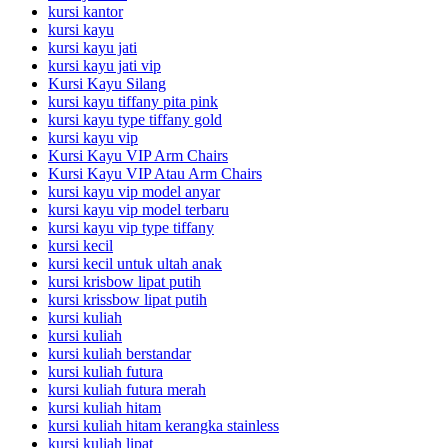
kursi kantor
kursi kayu
kursi kayu jati
kursi kayu jati vip
Kursi Kayu Silang
kursi kayu tiffany pita pink
kursi kayu type tiffany gold
kursi kayu vip
Kursi Kayu VIP Arm Chairs
Kursi Kayu VIP Atau Arm Chairs
kursi kayu vip model anyar
kursi kayu vip model terbaru
kursi kayu vip type tiffany
kursi kecil
kursi kecil untuk ultah anak
kursi krisbow lipat putih
kursi krissbow lipat putih
kursi kuliah
kursi kuliah
kursi kuliah berstandar
kursi kuliah futura
kursi kuliah futura merah
kursi kuliah hitam
kursi kuliah hitam kerangka stainless
kursi kuliah lipat