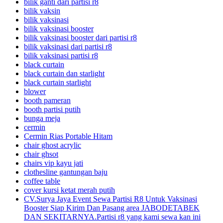
bilik ganti dari partisi r8
bilik vaksin
bilik vaksinasi
bilik vaksinasi booster
bilik vaksinasi booster dari partisi r8
bilik vaksinasi dari partisi r8
bilik vaksinasi partisi r8
black curtain
black curtain dan starlight
black curtain starlight
blower
booth pameran
booth partisi putih
bunga meja
cermin
Cermin Rias Portable Hitam
chair ghost acrylic
chair ghsot
chairs vip kayu jati
clothesline gantungan baju
coffee table
cover kursi ketat merah putih
CV.Surya Jaya Event Sewa Partisi R8 Untuk Vaksinasi
Booster Siap Kirim Dan Pasang area JABODETABEK
DAN SEKITARNYA.Partisi r8 yang kami sewa kan ini