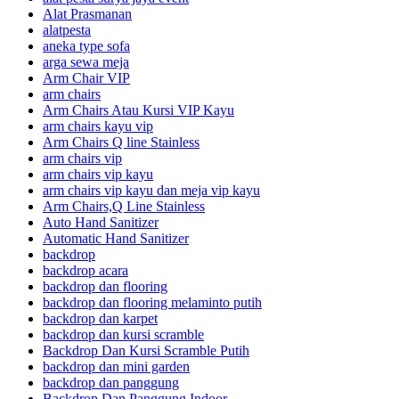
Alat Prasmanan
alatpesta
aneka type sofa
arga sewa meja
Arm Chair VIP
arm chairs
Arm Chairs Atau Kursi VIP Kayu
arm chairs kayu vip
Arm Chairs Q line Stainless
arm chairs vip
arm chairs vip kayu
arm chairs vip kayu dan meja vip kayu
Arm Chairs,Q Line Stainless
Auto Hand Sanitizer
Automatic Hand Sanitizer
backdrop
backdrop acara
backdrop dan flooring
backdrop dan flooring melaminto putih
backdrop dan karpet
backdrop dan kursi scramble
Backdrop Dan Kursi Scramble Putih
backdrop dan mini garden
backdrop dan panggung
Backdrop Dan Panggung Indoor