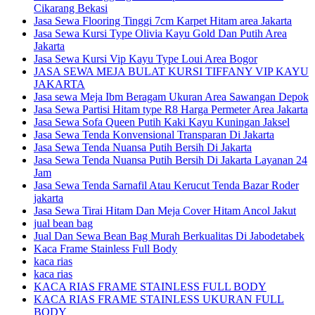
Cikarang Bekasi
Jasa Sewa Flooring Tinggi 7cm Karpet Hitam area Jakarta
Jasa Sewa Kursi Type Olivia Kayu Gold Dan Putih Area
Jakarta
Jasa Sewa Kursi Vip Kayu Type Loui Area Bogor
JASA SEWA MEJA BULAT KURSI TIFFANY VIP KAYU
JAKARTA
Jasa sewa Meja Ibm Beragam Ukuran Area Sawangan Depok
Jasa Sewa Partisi Hitam type R8 Harga Permeter Area Jakarta
Jasa Sewa Sofa Queen Putih Kaki Kayu Kuningan Jaksel
Jasa Sewa Tenda Konvensional Transparan Di Jakarta
Jasa Sewa Tenda Nuansa Putih Bersih Di Jakarta
Jasa Sewa Tenda Nuansa Putih Bersih Di Jakarta Layanan 24
Jam
Jasa Sewa Tenda Sarnafil Atau Kerucut Tenda Bazar Roder
jakarta
Jasa Sewa Tirai Hitam Dan Meja Cover Hitam Ancol Jakut
jual bean bag
Jual Dan Sewa Bean Bag Murah Berkualitas Di Jabodetabek
Kaca Frame Stainless Full Body
kaca rias
kaca rias
KACA RIAS FRAME STAINLESS FULL BODY
KACA RIAS FRAME STAINLESS UKURAN FULL
BODY