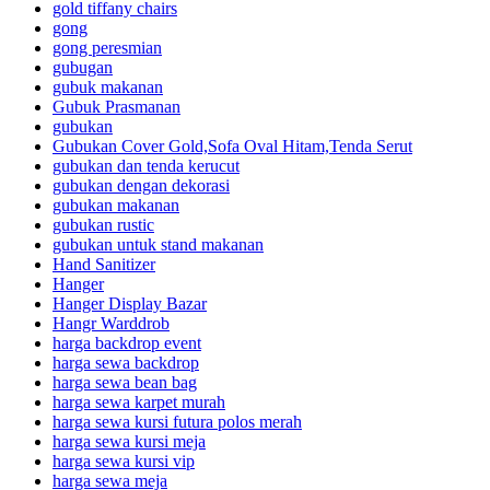
gold tiffany chairs
gong
gong peresmian
gubugan
gubuk makanan
Gubuk Prasmanan
gubukan
Gubukan Cover Gold,Sofa Oval Hitam,Tenda Serut
gubukan dan tenda kerucut
gubukan dengan dekorasi
gubukan makanan
gubukan rustic
gubukan untuk stand makanan
Hand Sanitizer
Hanger
Hanger Display Bazar
Hangr Warddrob
harga backdrop event
harga sewa backdrop
harga sewa bean bag
harga sewa karpet murah
harga sewa kursi futura polos merah
harga sewa kursi meja
harga sewa kursi vip
harga sewa meja