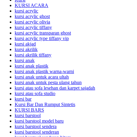
KURSI ACARA
kursi acrylic
kursi acrylic ghost
kursi acrylic olivia
kursi acrylic tiffany
kursi acrylic transparan ghost
kursi acrylic type tiffany vip
kursi akjad
kursi akrilik
kursi akrilik tiffany
kursi anak
kursi anak plastik
kursi anak plastik warna-warni
kursi anak untuk acara ultah
kursi anak untuk pesta ulang tahun
kursi atau sofa lesehan dan karpet sajadah
kursi atau sofa studio
kursi bar
Kursi Bar Dan Rumput Sintetis
KURSI BARS
kursi barstool
kursi barstool model baru
kursi barstool sendera
kursi barstool senderan