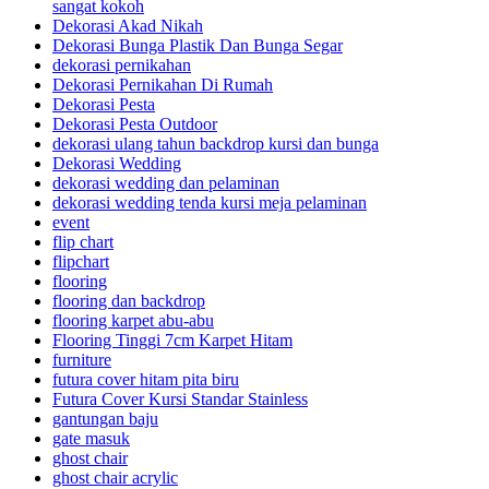
sangat kokoh
Dekorasi Akad Nikah
Dekorasi Bunga Plastik Dan Bunga Segar
dekorasi pernikahan
Dekorasi Pernikahan Di Rumah
Dekorasi Pesta
Dekorasi Pesta Outdoor
dekorasi ulang tahun backdrop kursi dan bunga
Dekorasi Wedding
dekorasi wedding dan pelaminan
dekorasi wedding tenda kursi meja pelaminan
event
flip chart
flipchart
flooring
flooring dan backdrop
flooring karpet abu-abu
Flooring Tinggi 7cm Karpet Hitam
furniture
futura cover hitam pita biru
Futura Cover Kursi Standar Stainless
gantungan baju
gate masuk
ghost chair
ghost chair acrylic