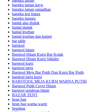
bangku taman
bangku taman kayu
bangku taman ramadhan
bangku test futura
bangku tunggu
bantal alas duduk
bantal duduk
bantal lesehan
bantal lesehan dan karpet
bar table
barstool
barstool hitam
Barstool Hitam Kursi Bar Kotak
Barstool Hitam Kursi Silinder
barstool kursi
barstool meja
Barstool Meja Bar Putih Dan Kursi Bar Putih
barstool meja kursi
BARSTOOL MEJA KURSI WARNA PUTIH
Barstool Putih Cover Hitam
barstool senderan hitam
BAZAR TENT
bean bag
bean bag warna warni
beanbag