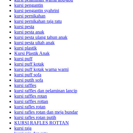
kursi pengantin
kursi pengantin syahrini
kursi pernikahan
kursi pernikahan raja ratu
kursi pesta
kursi pesta anak
kursi pesta ulang tahun anak
kursi pesta ultah anak
kursi plastik
Kursi Plastik Anak
kursi puff
kursi puff kotak
kursi puff kotak warna warni
kursi puff sofa
kursi putih sofa
kursi raffles
kursi raffles dan pelaminan lancip
kursi raffles rotan
kursi raffles rottan
kursi rafles rotan
kursi rafles rotan dan meja bundar
kursi rafles rotan putih
KURSI RAFLES ROTTAN
kursi raja