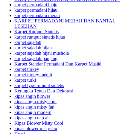
karpet permadani hiaju
karpet permadani hijau
karpet permadani merah
KARPET PERMADANI MERAH DAN BANTAL
LESEHAN
Karpet Rumput Sintetis
karpet rumput sintetis hijau
karpet sajadah
karpet sajadah hijau
karpet sajadah hijau mushola
karpet sajadah panjang
Karpet Standar Permadani Dan Karpet Masjid
karpet turkey
karpet turkey merah
karpet turki
karpet type rumput sintetis
Kerangka Tenda Dan Dekorasi
kipas angin blower
kipas angin misty cool
kipas angin misty fan
kipas angin modern
kipas angin uap air
Kipas Blower Misty Cool
kipas blower misty fan
Kursi