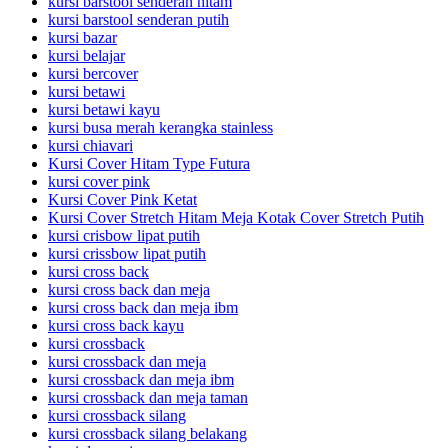
kursi barstool senderan hitam
kursi barstool senderan putih
kursi bazar
kursi belajar
kursi bercover
kursi betawi
kursi betawi kayu
kursi busa merah kerangka stainless
kursi chiavari
Kursi Cover Hitam Type Futura
kursi cover pink
Kursi Cover Pink Ketat
Kursi Cover Stretch Hitam Meja Kotak Cover Stretch Putih
kursi crisbow lipat putih
kursi crissbow lipat putih
kursi cross back
kursi cross back dan meja
kursi cross back dan meja ibm
kursi cross back kayu
kursi crossback
kursi crossback dan meja
kursi crossback dan meja ibm
kursi crossback dan meja taman
kursi crossback silang
kursi crossback silang belakang