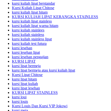
kursi kuliah lipat berstandar
Kursi Kuliah Lipat Chitose
kursi kuliah lipat hitam
KURSI KULIAH LIPAT KERANGKA STAINLESS
kursi kuliah lipat stainless
kursi kuliah lipat warna hitam
kursi kuliah stainlees
kursi kuliah stainless
kursi kuliah stainless lipat
kursi kuliah test futura
kursi lesehan
kursi lesehan lipat
kursi lesehan pengajian
KURSI LIPAT
kursi lipat bermeja
kursi lipat bermeja atau kursi kuliah lipat
Kursi Lipat Chitose
kursi lipat hitam
kursi lipat kuliah
kursi lipat lesehan
KURSI LIPAT STAINLESS
kursi loui
kursi louis
Kursi Louis Dan Kursi VIP Jokowi
kursi meja