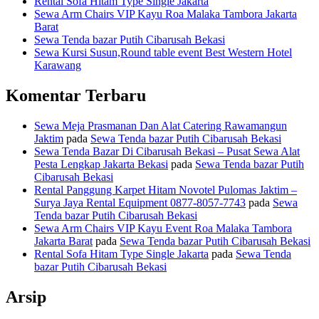
Rental Sofa Hitam Type Single Jakarta
Sewa Arm Chairs VIP Kayu Roa Malaka Tambora Jakarta
Barat
Sewa Tenda bazar Putih Cibarusah Bekasi
Sewa Kursi Susun,Round table event Best Western Hotel
Karawang
Komentar Terbaru
Sewa Meja Prasmanan Dan Alat Catering Rawamangun
Jaktim
pada
Sewa Tenda bazar Putih Cibarusah Bekasi
Sewa Tenda Bazar Di Cibarusah Bekasi – Pusat Sewa Alat
Pesta Lengkap Jakarta Bekasi
pada
Sewa Tenda bazar Putih
Cibarusah Bekasi
Rental Panggung Karpet Hitam Novotel Pulomas Jaktim –
Surya Jaya Rental Equipment 0877-8057-7743
pada
Sewa
Tenda bazar Putih Cibarusah Bekasi
Sewa Arm Chairs VIP Kayu Event Roa Malaka Tambora
Jakarta Barat
pada
Sewa Tenda bazar Putih Cibarusah Bekasi
Rental Sofa Hitam Type Single Jakarta
pada
Sewa Tenda
bazar Putih Cibarusah Bekasi
Arsip