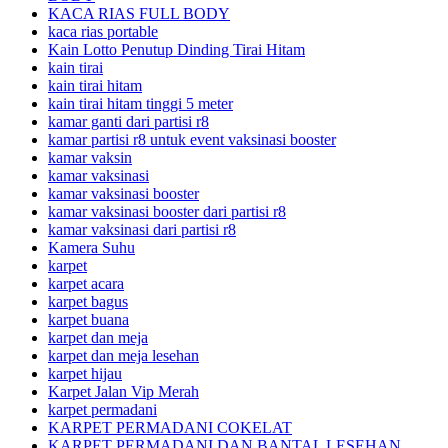
KACA RIAS FULL BODY
kaca rias portable
Kain Lotto Penutup Dinding Tirai Hitam
kain tirai
kain tirai hitam
kain tirai hitam tinggi 5 meter
kamar ganti dari partisi r8
kamar partisi r8 untuk event vaksinasi booster
kamar vaksin
kamar vaksinasi
kamar vaksinasi booster
kamar vaksinasi booster dari partisi r8
kamar vaksinasi dari partisi r8
Kamera Suhu
karpet
karpet acara
karpet bagus
karpet buana
karpet dan meja
karpet dan meja lesehan
karpet hijau
Karpet Jalan Vip Merah
karpet permadani
KARPET PERMADANI COKELAT
KARPET PERMADANI DAN BANTAL LESEHAN