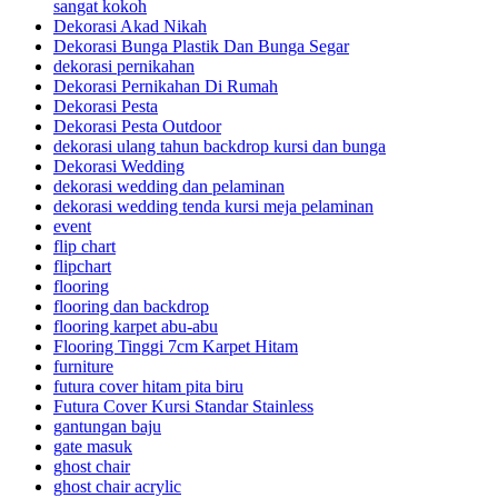
sangat kokoh
Dekorasi Akad Nikah
Dekorasi Bunga Plastik Dan Bunga Segar
dekorasi pernikahan
Dekorasi Pernikahan Di Rumah
Dekorasi Pesta
Dekorasi Pesta Outdoor
dekorasi ulang tahun backdrop kursi dan bunga
Dekorasi Wedding
dekorasi wedding dan pelaminan
dekorasi wedding tenda kursi meja pelaminan
event
flip chart
flipchart
flooring
flooring dan backdrop
flooring karpet abu-abu
Flooring Tinggi 7cm Karpet Hitam
furniture
futura cover hitam pita biru
Futura Cover Kursi Standar Stainless
gantungan baju
gate masuk
ghost chair
ghost chair acrylic