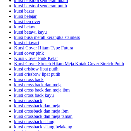
kursi barstool senderan hitam
kursi barstool senderan putih
kursi bazar
kursi belajar
kursi bercover
kursi betawi
kursi betawi kayu
kursi busa merah kerangka stainless
kursi chiavari
Kursi Cover Hitam Type Futura
kursi cover pink
Kursi Cover Pink Ketat
Kursi Cover Stretch Hitam Meja Kotak Cover Stretch Putih
kursi crisbow lipat putih
kursi crissbow lipat putih
kursi cross back
kursi cross back dan meja
kursi cross back dan meja ibm
kursi cross back kayu
kursi crossback
kursi crossback dan meja
kursi crossback dan meja ibm
kursi crossback dan meja taman
kursi crossback silang
kursi crossback silang belakang