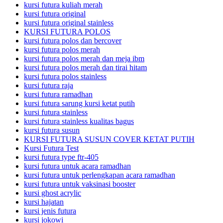
kursi futura kuliah merah
kursi futura original
kursi futura original stainless
KURSI FUTURA POLOS
kursi futura polos dan bercover
kursi futura polos merah
kursi futura polos merah dan meja ibm
kursi futura polos merah dan tirai hitam
kursi futura polos stainless
kursi futura raja
kursi futura ramadhan
kursi futura sarung kursi ketat putih
kursi futura stainless
kursi futura stainless kualitas bagus
kursi futura susun
KURSI FUTURA SUSUN COVER KETAT PUTIH
Kursi Futura Test
kursi futura type ftr-405
kursi futura untuk acara ramadhan
kursi futura untuk perlengkapan acara ramadhan
kursi futura untuk vaksinasi booster
kursi ghost acrylic
kursi hajatan
kursi jenis futura
kursi jokowi