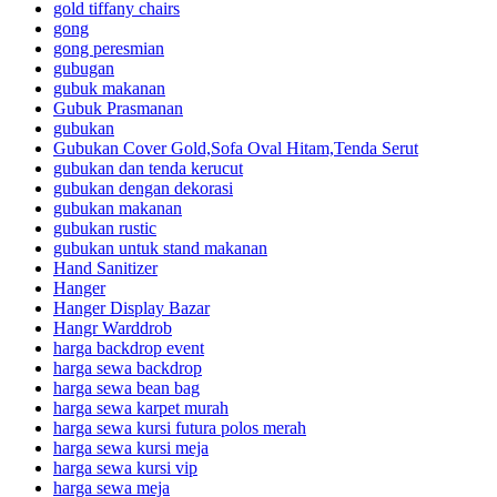
gold tiffany chairs
gong
gong peresmian
gubugan
gubuk makanan
Gubuk Prasmanan
gubukan
Gubukan Cover Gold,Sofa Oval Hitam,Tenda Serut
gubukan dan tenda kerucut
gubukan dengan dekorasi
gubukan makanan
gubukan rustic
gubukan untuk stand makanan
Hand Sanitizer
Hanger
Hanger Display Bazar
Hangr Warddrob
harga backdrop event
harga sewa backdrop
harga sewa bean bag
harga sewa karpet murah
harga sewa kursi futura polos merah
harga sewa kursi meja
harga sewa kursi vip
harga sewa meja