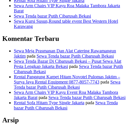
Rental Sofa Hitam Type Single Jakarta
Sewa Arm Chairs VIP Kayu Roa Malaka Tambora Jakarta
Barat
Sewa Tenda bazar Putih Cibarusah Bekasi
Sewa Kursi Susun,Round table event Best Western Hotel
Karawang
Komentar Terbaru
Sewa Meja Prasmanan Dan Alat Catering Rawamangun
Jaktim
pada
Sewa Tenda bazar Putih Cibarusah Bekasi
Sewa Tenda Bazar Di Cibarusah Bekasi – Pusat Sewa Alat
Pesta Lengkap Jakarta Bekasi
pada
Sewa Tenda bazar Putih
Cibarusah Bekasi
Rental Panggung Karpet Hitam Novotel Pulomas Jaktim –
Surya Jaya Rental Equipment 0877-8057-7743
pada
Sewa
Tenda bazar Putih Cibarusah Bekasi
Sewa Arm Chairs VIP Kayu Event Roa Malaka Tambora
Jakarta Barat
pada
Sewa Tenda bazar Putih Cibarusah Bekasi
Rental Sofa Hitam Type Single Jakarta
pada
Sewa Tenda
bazar Putih Cibarusah Bekasi
Arsip