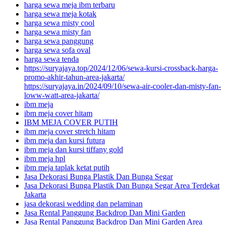
harga sewa meja ibm terbaru
harga sewa meja kotak
harga sewa misty cool
harga sewa misty fan
harga sewa panggung
harga sewa sofa oval
harga sewa tenda
https://suryajaya.top/2024/12/06/sewa-kursi-crossback-harga-
promo-akhir-tahun-area-jakarta/
https://suryajaya.in/2024/09/10/sewa-air-cooler-dan-misty-fan-
loww-watt-area-jakarta/
ibm meja
ibm meja cover hitam
IBM MEJA COVER PUTIH
ibm meja cover stretch hitam
ibm meja dan kursi futura
ibm meja dan kursi tiffany gold
ibm meja hpl
ibm meja taplak ketat putih
Jasa Dekorasi Bunga Plastik Dan Bunga Segar
Jasa Dekorasi Bunga Plastik Dan Bunga Segar Area Terdekat
Jakarta
jasa dekorasi wedding dan pelaminan
Jasa Rental Panggung Backdrop Dan Mini Garden
Jasa Rental Panggung Backdrop Dan Mini Garden Area