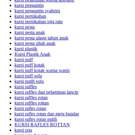
kursi pengantin
kursi pengantin syahrini
kursi pernikahan
kursi pernikahan raja ratu
kursi pesta
kursi pesta anak
kursi pesta ulang tahun anak
kursi pesta ultah anak
kursi plastik
Kursi Plastik Anak
kursi puff
kursi puff kotak
kursi puff kotak warna warni
kursi puff sofa
kursi putih sofa
kursi raffles
kursi raffles dan pelaminan lancip
kursi raffles rotan
kursi raffles rottan
kursi rafles rotan
kursi rafles rotan dan meja bundar
kursi rafles rotan putih
KURSI RAFLES ROTTAN
kursi raja