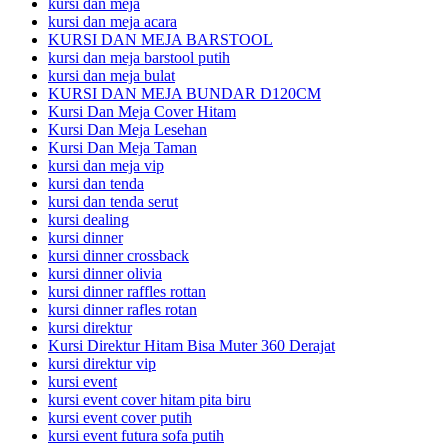
kursi dan meja
kursi dan meja acara
KURSI DAN MEJA BARSTOOL
kursi dan meja barstool putih
kursi dan meja bulat
KURSI DAN MEJA BUNDAR D120CM
Kursi Dan Meja Cover Hitam
Kursi Dan Meja Lesehan
Kursi Dan Meja Taman
kursi dan meja vip
kursi dan tenda
kursi dan tenda serut
kursi dealing
kursi dinner
kursi dinner crossback
kursi dinner olivia
kursi dinner raffles rottan
kursi dinner rafles rotan
kursi direktur
Kursi Direktur Hitam Bisa Muter 360 Derajat
kursi direktur vip
kursi event
kursi event cover hitam pita biru
kursi event cover putih
kursi event futura sofa putih