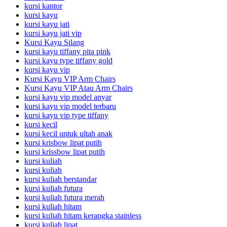
kursi kantor
kursi kayu
kursi kayu jati
kursi kayu jati vip
Kursi Kayu Silang
kursi kayu tiffany pita pink
kursi kayu type tiffany gold
kursi kayu vip
Kursi Kayu VIP Arm Chairs
Kursi Kayu VIP Atau Arm Chairs
kursi kayu vip model anyar
kursi kayu vip model terbaru
kursi kayu vip type tiffany
kursi kecil
kursi kecil untuk ultah anak
kursi krisbow lipat putih
kursi krissbow lipat putih
kursi kuliah
kursi kuliah
kursi kuliah berstandar
kursi kuliah futura
kursi kuliah futura merah
kursi kuliah hitam
kursi kuliah hitam kerangka stainless
kursi kuliah lipat