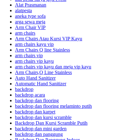
Alat Prasmanan
alatpesta
aneka type sofa
arga sewa meja
Arm Chair VIP
arm chairs
Arm Chairs Atau Kursi VIP Kayu
arm chairs kayu vip
Arm Chairs Q line Stainless
arm chairs vip
arm chairs vip kayu
arm chairs vip kayu dan meja vip kayu
Arm Chairs,Q Line Stainless
Auto Hand Sanitizer
Automatic Hand Sanitizer
backdrop
backdrop acara
backdrop dan flooring
backdrop dan flooring melaminto putih
backdrop dan karpet
backdrop dan kursi scramble
Backdrop Dan Kursi Scramble Putih
backdrop dan mini garden
backdrop dan panggung
Backdrop Dan Panggung Indoor