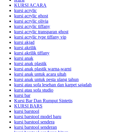
KURSI ACARA
kursi acrylic
kursi acrylic ghost
kursi acrylic olivia
kursi acrylic tiffany
kursi acrylic transparan ghost
kursi acrylic type tiffany vip
kursi akjad
kursi akrilik
kursi akrilik tiffany
kursi anak
kursi anak plastik
kursi anak plastik warna-warni
kursi anak untuk acara ultah
kursi anak untuk pesta ulang tahun
kursi atau sofa lesehan dan karpet sajadah
kursi atau sofa studio
kursi bar
Kursi Bar Dan Rumput Sintetis
KURSI BARS
kursi barstool
kursi barstool model baru
kursi barstool sendera
kursi barstool senderan