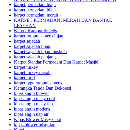
karpet permadani hiaju
karpet permadani hijau
karpet permadani merah
KARPET PERMADANI MERAH DAN BANTAL
LESEHAN
Karpet Rumput Sintetis
karpet rumput sintetis hijau
karpet sajadah
karpet sajadah hijau
karpet sajadah hijau mushola
karpet sajadah panjang
Karpet Standar Permadani Dan Karpet Masjid
karpet turkey
karpet turkey merah
karpet turki
karpet type rumput sintetis
Kerangka Tenda Dan Dekorasi
kipas angin blower
kipas angin misty cool
kipas angin misty fan
kipas angin modern
kipas angin uap air
Kipas Blower Misty Cool
kipas blower misty fan
Kursi