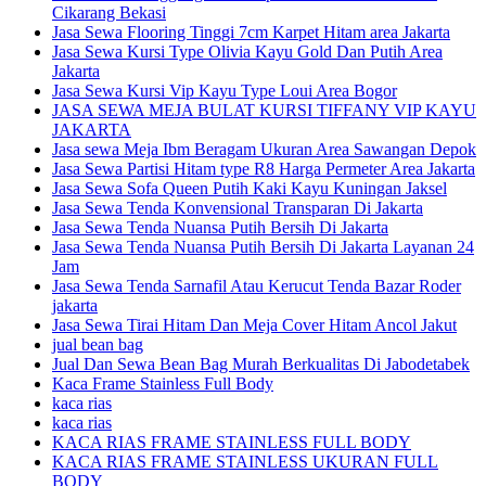
Cikarang Bekasi
Jasa Sewa Flooring Tinggi 7cm Karpet Hitam area Jakarta
Jasa Sewa Kursi Type Olivia Kayu Gold Dan Putih Area
Jakarta
Jasa Sewa Kursi Vip Kayu Type Loui Area Bogor
JASA SEWA MEJA BULAT KURSI TIFFANY VIP KAYU
JAKARTA
Jasa sewa Meja Ibm Beragam Ukuran Area Sawangan Depok
Jasa Sewa Partisi Hitam type R8 Harga Permeter Area Jakarta
Jasa Sewa Sofa Queen Putih Kaki Kayu Kuningan Jaksel
Jasa Sewa Tenda Konvensional Transparan Di Jakarta
Jasa Sewa Tenda Nuansa Putih Bersih Di Jakarta
Jasa Sewa Tenda Nuansa Putih Bersih Di Jakarta Layanan 24
Jam
Jasa Sewa Tenda Sarnafil Atau Kerucut Tenda Bazar Roder
jakarta
Jasa Sewa Tirai Hitam Dan Meja Cover Hitam Ancol Jakut
jual bean bag
Jual Dan Sewa Bean Bag Murah Berkualitas Di Jabodetabek
Kaca Frame Stainless Full Body
kaca rias
kaca rias
KACA RIAS FRAME STAINLESS FULL BODY
KACA RIAS FRAME STAINLESS UKURAN FULL
BODY