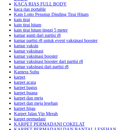
KACA RIAS FULL BODY
kaca rias portable
Kain Lotto Penutup Dinding Tirai Hitam
kain tirai
kain tirai hitam
kain tirai hitam tinggi 5 meter
kamar ganti dari partisi r8
kamar partisi r8 untuk event vaksinasi booster
kamar vaksin
kamar vaksinasi
kamar vaksinasi booster
kamar vaksinasi booster dari partisi r8
kamar vaksinasi dari partisi r8
Kamera Suhu
karpet
karpet acara
karpet bagus
karpet buana
karpet dan meja
karpet dan meja lesehan
karpet hijau
Karpet Jalan Vip Merah
karpet permadani
KARPET PERMADANI COKELAT
KARPET PERMADANI DAN BANTAL LESEHAN