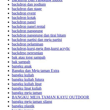
backdrop dan podium
backdrop dan stage
backdrop event
backdrop kotak
backdrop panel
backdrop panel rental
backdrop panggung
backdrop panggung dan tirai hitam
backdrop partisi dan meja partisi
backdrop pelaminan
backdrop,kursi,meja ibm,kursi acrylic
backdrpo peresmian
bak atau tong sampah
bak sampah
bangku anak
Bangku dan Meja taman Extra
bangku kuliah
bangku kuliah futura
bangku kuliah lipat
bangku lipat kuliah
bangku meja taman
BANGKU MEJA TAMAN KAYU OUTDOOR
bangku meja taman silang
bangku plastik