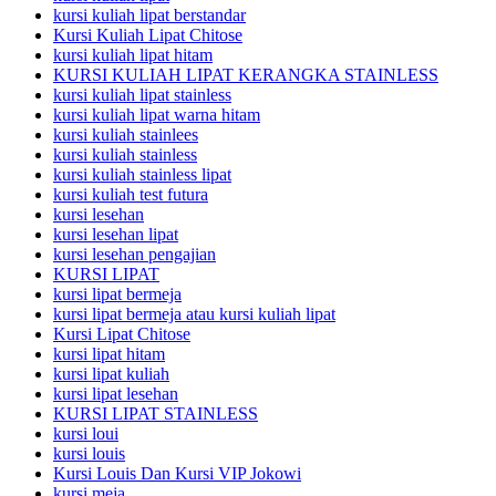
kursi kuliah lipat berstandar
Kursi Kuliah Lipat Chitose
kursi kuliah lipat hitam
KURSI KULIAH LIPAT KERANGKA STAINLESS
kursi kuliah lipat stainless
kursi kuliah lipat warna hitam
kursi kuliah stainlees
kursi kuliah stainless
kursi kuliah stainless lipat
kursi kuliah test futura
kursi lesehan
kursi lesehan lipat
kursi lesehan pengajian
KURSI LIPAT
kursi lipat bermeja
kursi lipat bermeja atau kursi kuliah lipat
Kursi Lipat Chitose
kursi lipat hitam
kursi lipat kuliah
kursi lipat lesehan
KURSI LIPAT STAINLESS
kursi loui
kursi louis
Kursi Louis Dan Kursi VIP Jokowi
kursi meja