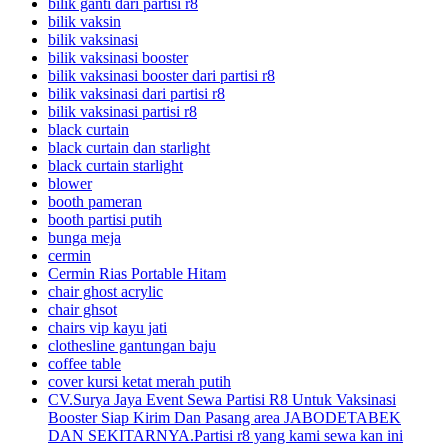
bilik ganti dari partisi r8
bilik vaksin
bilik vaksinasi
bilik vaksinasi booster
bilik vaksinasi booster dari partisi r8
bilik vaksinasi dari partisi r8
bilik vaksinasi partisi r8
black curtain
black curtain dan starlight
black curtain starlight
blower
booth pameran
booth partisi putih
bunga meja
cermin
Cermin Rias Portable Hitam
chair ghost acrylic
chair ghsot
chairs vip kayu jati
clothesline gantungan baju
coffee table
cover kursi ketat merah putih
CV.Surya Jaya Event Sewa Partisi R8 Untuk Vaksinasi
Booster Siap Kirim Dan Pasang area JABODETABEK
DAN SEKITARNYA.Partisi r8 yang kami sewa kan ini