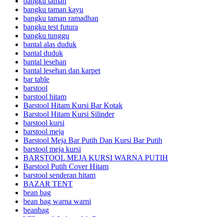
bangku taman
bangku taman kayu
bangku taman ramadhan
bangku test futura
bangku tunggu
bantal alas duduk
bantal duduk
bantal lesehan
bantal lesehan dan karpet
bar table
barstool
barstool hitam
Barstool Hitam Kursi Bar Kotak
Barstool Hitam Kursi Silinder
barstool kursi
barstool meja
Barstool Meja Bar Putih Dan Kursi Bar Putih
barstool meja kursi
BARSTOOL MEJA KURSI WARNA PUTIH
Barstool Putih Cover Hitam
barstool senderan hitam
BAZAR TENT
bean bag
bean bag warna warni
beanbag