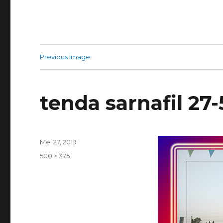
Previous Image
tenda sarnafil 27-
Posted
Mei 27, 2019
on
Full
500 × 375
size