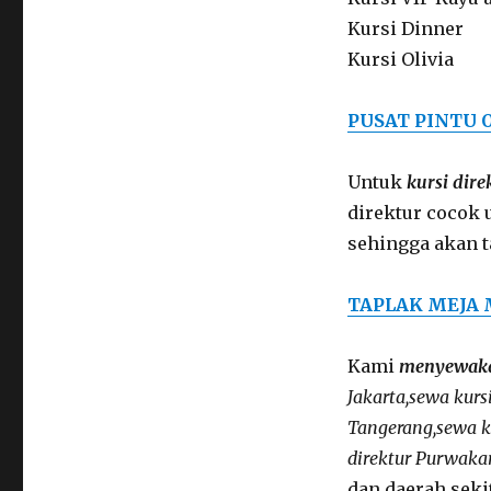
Kursi Dinner
Kursi Olivia
PUSAT PINTU 
Untuk
kursi dire
direktur cocok 
sehingga akan t
TAPLAK MEJA
Kami
menyewakan
Jakarta,sewa kursi
Tangerang,sewa ku
direktur Purwakar
dan daerah seki