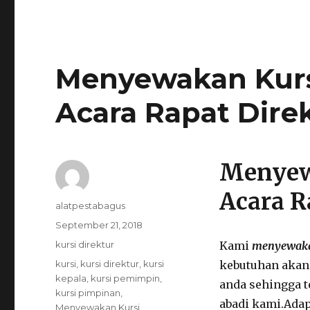
Menyewakan Kurs
Acara Rapat Dire
Menyew
Acara R
Author
alatpestabagus
Posted
September 21, 2018
on
Categories
kursi direktur
Kami
menyewaka
Tags
kursi
,
kursi direktur
,
kursi
kebutuhan akan 
kepala
,
kursi pemimpin
,
anda sehingga 
kursi pimpinan
,
abadi kami.Ada
Menyewakan Kursi