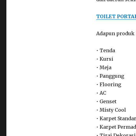
TOILET PORTA
Adapun produk l
• Tenda
• Kursi
• Meja
• Panggung
• Flooring
• AC
• Genset
• Misty Cool
• Karpet Standa
• Karpet Perma
• Tirai Dekorasi