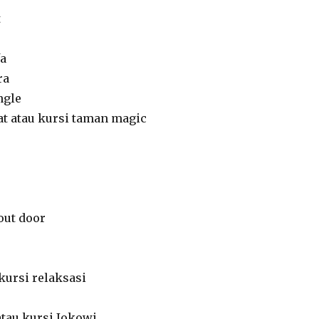
t
fa
ra
ngle
at atau kursi taman magic
out door
 kursi relaksasi
atau kursi Jokowi