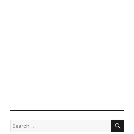
SEA
Search
for: