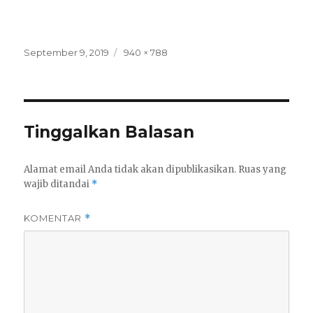
Posted
Full
September 9, 2019
940 × 788
on
size
Tinggalkan Balasan
Alamat email Anda tidak akan dipublikasikan.
Ruas yang
wajib ditandai
*
KOMENTAR
*