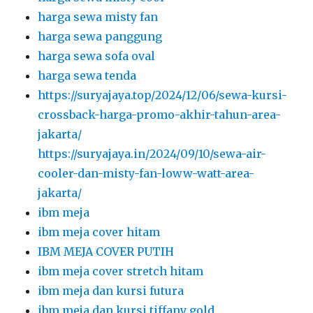
harga sewa misty fan
harga sewa panggung
harga sewa sofa oval
harga sewa tenda
https://suryajaya.top/2024/12/06/sewa-kursi-
crossback-harga-promo-akhir-tahun-area-
jakarta/
https://suryajaya.in/2024/09/10/sewa-air-
cooler-dan-misty-fan-loww-watt-area-
jakarta/
ibm meja
ibm meja cover hitam
IBM MEJA COVER PUTIH
ibm meja cover stretch hitam
ibm meja dan kursi futura
ibm meja dan kursi tiffany gold