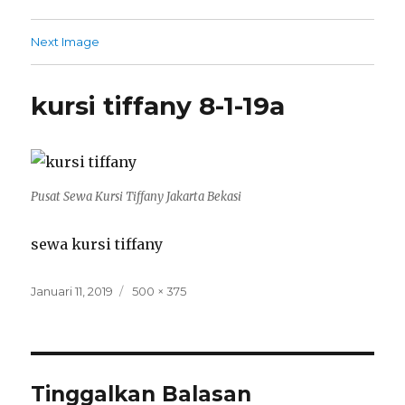
Next Image
kursi tiffany 8-1-19a
Pusat Sewa Kursi Tiffany Jakarta Bekasi
sewa kursi tiffany
Posted
Full
Januari 11, 2019
500 × 375
on
size
Tinggalkan Balasan